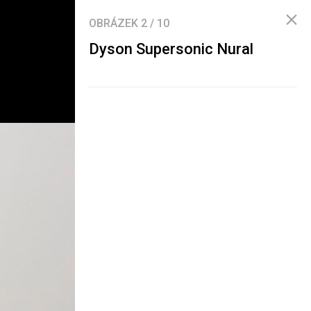
OBRÁZEK
2
/
10
Dyson Supersonic Nural