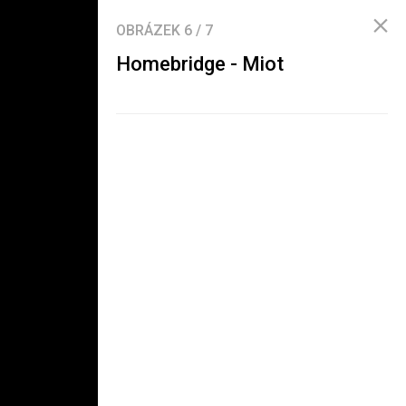
OBRÁZEK
6
/
7
Homebridge - Miot