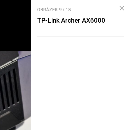
OBRÁZEK
9
/
18
TP-Link Archer AX6000