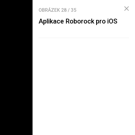
OBRÁZEK
28
/
35
Aplikace Roborock pro iOS