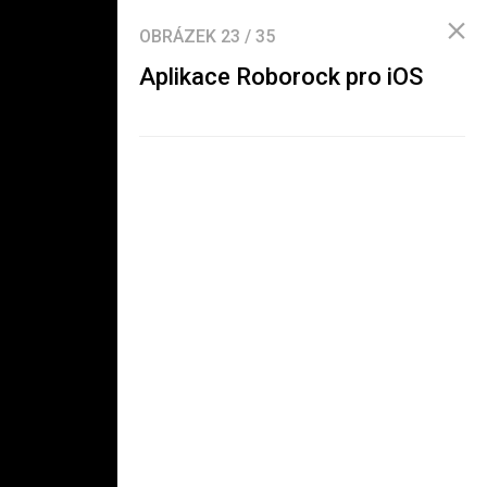
OBRÁZEK
23
/
35
Aplikace Roborock pro iOS