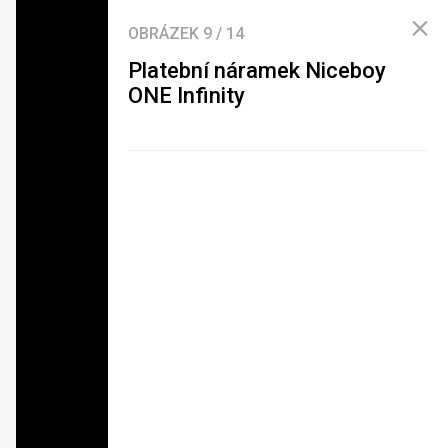
OBRÁZEK
9
/
14
Platební náramek Niceboy
ONE Infinity