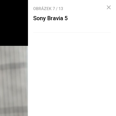
OBRÁZEK
7
/
13
Sony Bravia 5