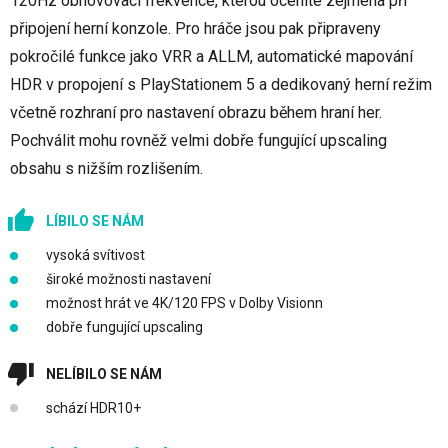
120Hz obnovovací frekvence, kterou oceníte zejména při
připojení herní konzole. Pro hráče jsou pak připraveny
pokročilé funkce jako VRR a ALLM, automatické mapování
HDR v propojení s PlayStationem 5 a dedikovaný herní režim
včetně rozhraní pro nastavení obrazu během hraní her.
Pochválit mohu rovněž velmi dobře fungující upscaling
obsahu s nižším rozlišením.
LÍBILO SE NÁM
vysoká svítivost
široké možnosti nastavení
možnost hrát ve 4K/120 FPS v Dolby Visionn
dobře fungující upscaling
NELÍBILO SE NÁM
schází HDR10+