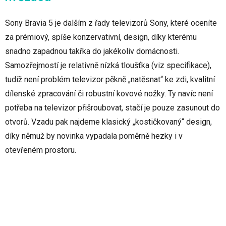
Sony Bravia 5 je dalším z řady televizorů Sony, které oceníte
za prémiový, spíše konzervativní, design, díky kterému
snadno zapadnou takřka do jakékoliv domácnosti.
Samozřejmostí je relativně nízká tloušťka (viz specifikace),
tudíž není problém televizor pěkně „natěsnat“ ke zdi, kvalitní
dílenské zpracování či robustní kovové nožky. Ty navíc není
potřeba na televizor přišroubovat, stačí je pouze zasunout do
otvorů. Vzadu pak najdeme klasický „kostičkovaný“ design,
díky němuž by novinka vypadala poměrně hezky i v
otevřeném prostoru.