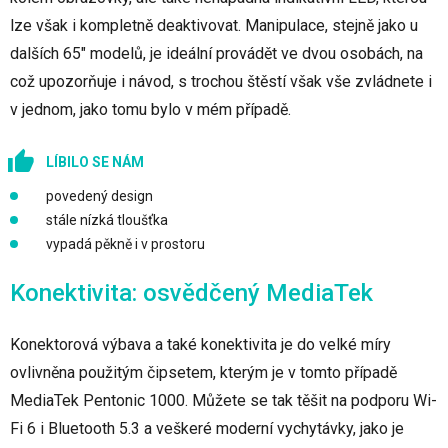
lze však i kompletně deaktivovat. Manipulace, stejně jako u
dalších 65" modelů, je ideální provádět ve dvou osobách, na
což upozorňuje i návod, s trochou štěstí však vše zvládnete i
v jednom, jako tomu bylo v mém případě.
LÍBILO SE NÁM
povedený design
stále nízká tloušťka
vypadá pěkně i v prostoru
Konektivita: osvědčený MediaTek
Konektorová výbava a také konektivita je do velké míry
ovlivněna použitým čipsetem, kterým je v tomto případě
MediaTek Pentonic 1000. Můžete se tak těšit na podporu Wi-
Fi 6 i Bluetooth 5.3 a veškeré moderní vychytávky, jako je