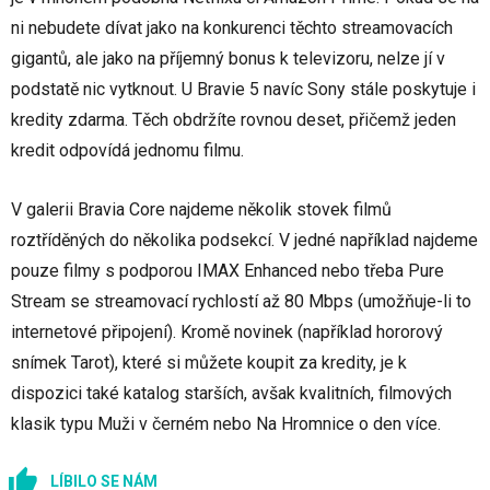
ni nebudete dívat jako na konkurenci těchto streamovacích
gigantů, ale jako na příjemný bonus k televizoru, nelze jí v
podstatě nic vytknout. U Bravie 5 navíc Sony stále poskytuje i
kredity zdarma. Těch obdržíte rovnou deset, přičemž jeden
kredit odpovídá jednomu filmu.
V galerii Bravia Core najdeme několik stovek filmů
roztříděných do několika podsekcí. V jedné například najdeme
pouze filmy s podporou IMAX Enhanced nebo třeba Pure
Stream se streamovací rychlostí až 80 Mbps (umožňuje-li to
internetové připojení). Kromě novinek (například hororový
snímek Tarot), které si můžete koupit za kredity, je k
dispozici také katalog starších, avšak kvalitních, filmových
klasik typu Muži v černém nebo Na Hromnice o den více.
LÍBILO SE NÁM