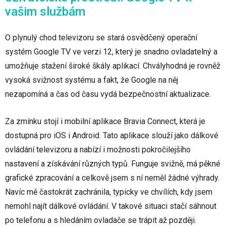
vašim službám
O plynulý chod televizoru se stará osvědčený operační
systém Google TV ve verzi 12, který je snadno ovladatelný a
umožňuje stažení široké škály aplikací. Chvályhodná je rovněž
vysoká svižnost systému a fakt, že Google na něj
nezapomíná a čas od času vydá bezpečnostní aktualizace.
Za zmínku stojí i mobilní aplikace Bravia Connect, která je
dostupná pro iOS i Android. Tato aplikace slouží jako dálkové
ovládání televizoru a nabízí i možnosti pokročilejšího
nastavení a získávání různých typů. Funguje svižně, má pěkné
grafické zpracování a celkově jsem s ní neměl žádné výhrady.
Navíc mě častokrát zachránila, typicky ve chvílích, kdy jsem
nemohl najít dálkové ovládání. V takové situaci stačí sáhnout
po telefonu a s hledáním ovladače se trápit až později.