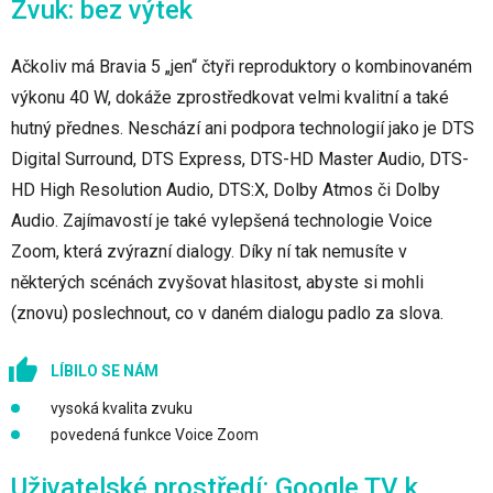
Zvuk: bez výtek
Ačkoliv má Bravia 5 „jen“ čtyři reproduktory o kombinovaném
výkonu 40 W, dokáže zprostředkovat velmi kvalitní a také
hutný přednes. Neschází ani podpora technologií jako je DTS
Digital Surround, DTS Express, DTS-HD Master Audio, DTS-
HD High Resolution Audio, DTS:X, Dolby Atmos či Dolby
Audio. Zajímavostí je také vylepšená technologie Voice
Zoom, která zvýrazní dialogy. Díky ní tak nemusíte v
některých scénách zvyšovat hlasitost, abyste si mohli
(znovu) poslechnout, co v daném dialogu padlo za slova.
LÍBILO SE NÁM
vysoká kvalita zvuku
povedená funkce Voice Zoom
Uživatelské prostředí: Google TV k