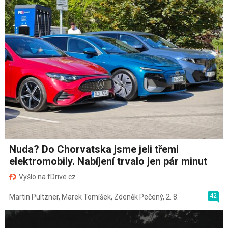
Nuda? Do Chorvatska jsme jeli třemi
elektromobily. Nabíjení trvalo jen pár minut
Vyšlo na fDrive.cz
42
Martin Pultzner
,
Marek Tomíšek
,
Zdeněk Pečený
,
2. 8.