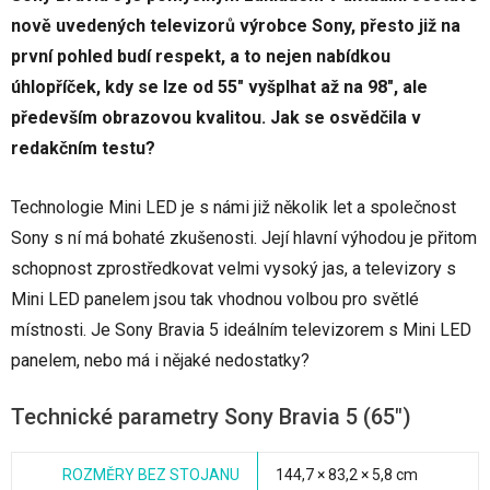
nově uvedených televizorů výrobce Sony, přesto již na
první pohled budí respekt, a to nejen nabídkou
úhlopříček, kdy se lze od 55" vyšplhat až na 98", ale
především obrazovou kvalitou. Jak se osvědčila v
redakčním testu?
Technologie Mini LED je s námi již několik let a společnost
Sony s ní má bohaté zkušenosti. Její hlavní výhodou je přitom
schopnost zprostředkovat velmi vysoký jas, a televizory s
Mini LED panelem jsou tak vhodnou volbou pro světlé
místnosti. Je Sony Bravia 5 ideálním televizorem s Mini LED
panelem, nebo má i nějaké nedostatky?
Technické parametry Sony Bravia 5 (65")
ROZMĚRY BEZ STOJANU
144,7 × 83,2 × 5,8 cm