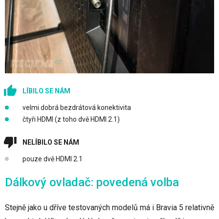
LÍBILO SE NÁM
velmi dobrá bezdrátová konektivita
čtyři HDMI (z toho dvě HDMI 2.1)
NELÍBILO SE NÁM
pouze dvě HDMI 2.1
Dálkový ovladač: povedená volba
Stejně jako u dříve testovaných modelů má i Bravia 5 relativně