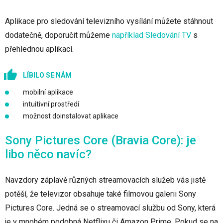
Aplikace pro sledování televizního vysílání můžete stáhnout
dodatečně, doporučit můžeme
například Sledování TV
s
přehlednou aplikací.
LÍBILO SE NÁM
mobilní aplikace
intuitivní prostředí
možnost doinstalovat aplikace
Sony Pictures Core (Bravia Core): je
libo něco navíc?
Navzdory záplavě různých streamovacích služeb vás jistě
potěší, že televizor obsahuje také filmovou galerii Sony
Pictures Core. Jedná se o streamovací službu od Sony, která
je v mnohém podobná Netflixu či Amazon Prime. Pokud se na