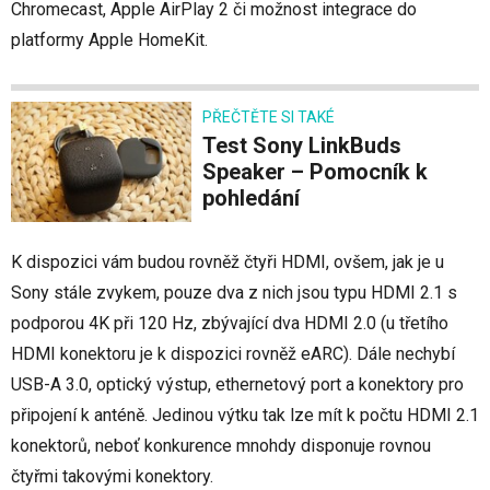
Chromecast, Apple AirPlay 2 či možnost integrace do
platformy Apple HomeKit.
PŘEČTĚTE SI TAKÉ
Test Sony LinkBuds
Speaker – Pomocník k
pohledání
K dispozici vám budou rovněž čtyři HDMI, ovšem, jak je u
Sony stále zvykem, pouze dva z nich jsou typu HDMI 2.1 s
podporou 4K při 120 Hz, zbývající dva HDMI 2.0 (u třetího
HDMI konektoru je k dispozici rovněž eARC). Dále nechybí
USB-A 3.0, optický výstup, ethernetový port a konektory pro
připojení k anténě. Jedinou výtku tak lze mít k počtu HDMI 2.1
konektorů, neboť konkurence mnohdy disponuje rovnou
čtyřmi takovými konektory.