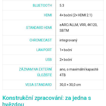
BLUETOOTH
5.3
HDMI
4× boční (2× HDMI 2.1)
eARC/ALLM, VRR, 4K120,
STANDARD HDMI
SBTM
CHROMECAST
integrovaný
LAN PORT
1× boční
USB
2× boční
ZÁZNAM NA EXTERNÍ
ano, o maximální kapacitě
ÚLOŽIŠTĚ
4TB
VESA STANDARD
30,0 × 30,0 cm
Konstrukční zpracování: za jedna s
hvězdou