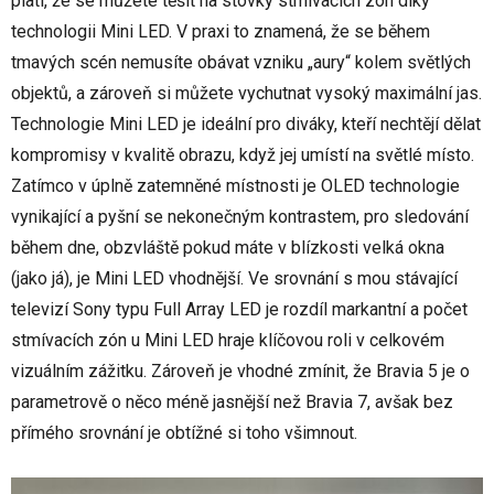
platí, že se můžete těšit na stovky stmívacích zón díky
technologii Mini LED. V praxi to znamená, že se během
tmavých scén nemusíte obávat vzniku „aury“ kolem světlých
objektů, a zároveň si můžete vychutnat vysoký maximální jas.
Technologie Mini LED je ideální pro diváky, kteří nechtějí dělat
kompromisy v kvalitě obrazu, když jej umístí na světlé místo.
Zatímco v úplně zatemněné místnosti je OLED technologie
vynikající a pyšní se nekonečným kontrastem, pro sledování
během dne, obzvláště pokud máte v blízkosti velká okna
(jako já), je Mini LED vhodnější. Ve srovnání s mou stávající
televizí Sony typu Full Array LED je rozdíl markantní a počet
stmívacích zón u Mini LED hraje klíčovou roli v celkovém
vizuálním zážitku. Zároveň je vhodné zmínit, že Bravia 5 je o
parametrově o něco méně jasnější než Bravia 7, avšak bez
přímého srovnání je obtížné si toho všimnout.