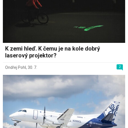
K zemi hleď. K čemu je na kole dobrý
laserový projektor?
2
Ondřej Pohl
,
30. 7.