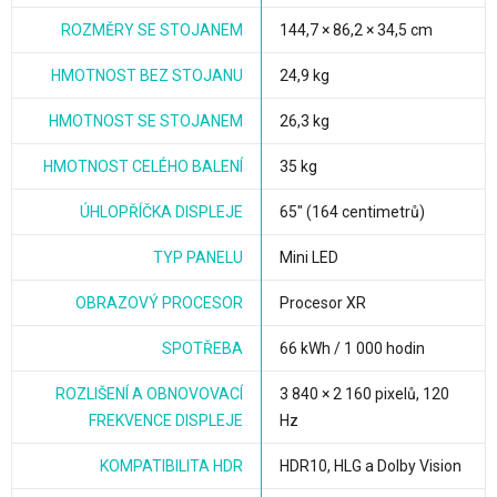
ROZMĚRY SE STOJANEM
144,7 × 86,2 × 34,5 cm
HMOTNOST BEZ STOJANU
24,9 kg
HMOTNOST SE STOJANEM
26,3 kg
HMOTNOST CELÉHO BALENÍ
35 kg
ÚHLOPŘÍČKA DISPLEJE
65" (164 centimetrů)
TYP PANELU
Mini LED
OBRAZOVÝ PROCESOR
Procesor XR
SPOTŘEBA
66 kWh / 1 000 hodin
ROZLIŠENÍ A OBNOVOVACÍ
3 840 × 2 160 pixelů, 120
FREKVENCE DISPLEJE
Hz
KOMPATIBILITA HDR
HDR10, HLG a Dolby Vision