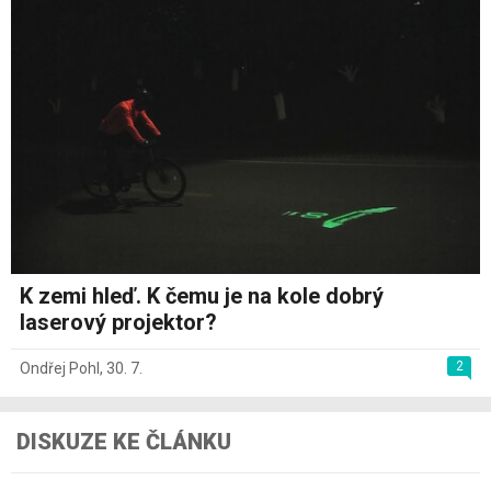
K zemi hleď. K čemu je na kole dobrý
laserový projektor?
2
Ondřej Pohl
,
30. 7.
DISKUZE KE ČLÁNKU