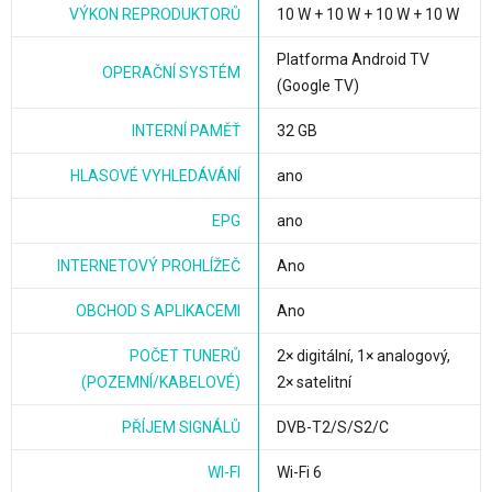
VÝKON REPRODUKTORŮ
10 W + 10 W + 10 W + 10 W
Platforma Android TV
OPERAČNÍ SYSTÉM
(Google TV)
INTERNÍ PAMĚŤ
32 GB
HLASOVÉ VYHLEDÁVÁNÍ
ano
EPG
ano
INTERNETOVÝ PROHLÍŽEČ
Ano
OBCHOD S APLIKACEMI
Ano
POČET TUNERŮ
2× digitální, 1× analogový,
(POZEMNÍ/KABELOVÉ)
2× satelitní
PŘÍJEM SIGNÁLŮ
DVB-T2/S/S2/C
WI-FI
Wi-Fi 6