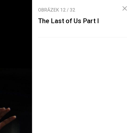
OBRÁZEK
12
/
32
The Last of Us Part I