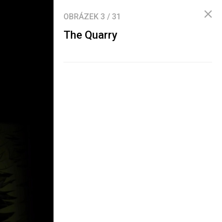
OBRÁZEK
3
/
31
The Quarry