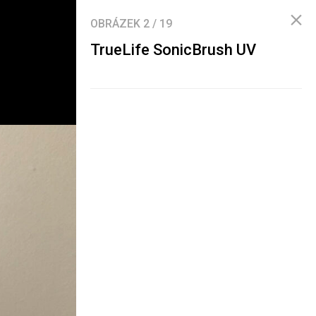
OBRÁZEK
2
/
19
TrueLife SonicBrush UV