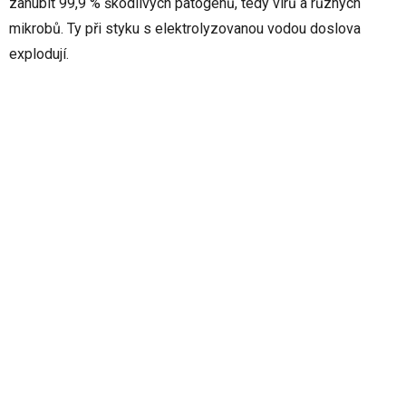
zahubit 99,9 % škodlivých patogenů, tedy virů a různých
mikrobů. Ty při styku s elektrolyzovanou vodou doslova
explodují.