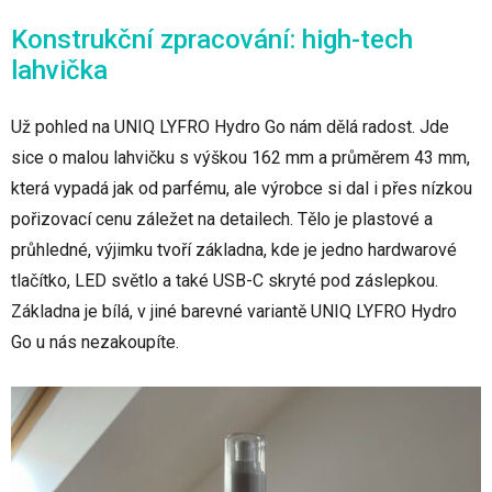
Konstrukční zpracování: high-tech
lahvička
Už pohled na UNIQ LYFRO Hydro Go nám dělá radost. Jde
sice o malou lahvičku s výškou 162 mm a průměrem 43 mm,
která vypadá jak od parfému, ale výrobce si dal i přes nízkou
pořizovací cenu záležet na detailech. Tělo je plastové a
průhledné, výjimku tvoří základna, kde je jedno hardwarové
tlačítko, LED světlo a také USB-C skryté pod záslepkou.
Základna je bílá, v jiné barevné variantě UNIQ LYFRO Hydro
Go u nás nezakoupíte.