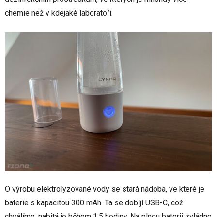
chemie než v kdejaké laboratoři.
O výrobu elektrolyzované vody se stará nádoba, ve které je
baterie s kapacitou 300 mAh. Ta se dobíjí USB-C, což
chválíme, nabitá je během 1,5 hodiny. Na plnou baterii zvládne