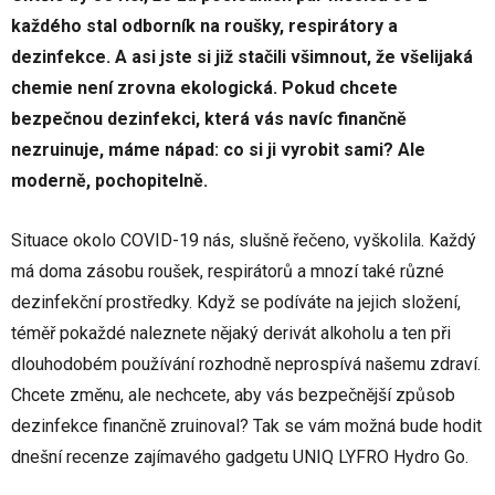
každého stal odborník na roušky, respirátory a
dezinfekce. A asi jste si již stačili všimnout, že všelijaká
chemie není zrovna ekologická. Pokud chcete
bezpečnou dezinfekci, která vás navíc finančně
nezruinuje, máme nápad: co si ji vyrobit sami? Ale
moderně, pochopitelně.
Situace okolo COVID-19 nás, slušně řečeno, vyškolila. Každý
má doma zásobu roušek, respirátorů a mnozí také různé
dezinfekční prostředky. Když se podíváte na jejich složení,
téměř pokaždé naleznete nějaký derivát alkoholu a ten při
dlouhodobém používání rozhodně neprospívá našemu zdraví.
Chcete změnu, ale nechcete, aby vás bezpečnější způsob
dezinfekce finančně zruinoval? Tak se vám možná bude hodit
dnešní recenze zajímavého gadgetu UNIQ LYFRO Hydro Go.