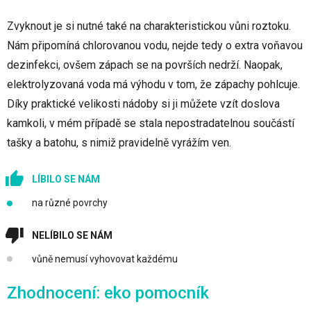
Zvyknout je si nutné také na charakteristickou vůni roztoku.
Nám připomíná chlorovanou vodu, nejde tedy o extra voňavou
dezinfekci, ovšem zápach se na površích nedrží. Naopak,
elektrolyzovaná voda má výhodu v tom, že zápachy pohlcuje.
Díky praktické velikosti nádoby si ji můžete vzít doslova
kamkoli, v mém případě se stala nepostradatelnou součástí
tašky a batohu, s nimiž pravidelně vyrážím ven.
LÍBILO SE NÁM
na různé povrchy
NELÍBILO SE NÁM
vůně nemusí vyhovovat každému
Zhodnocení: eko pomocník