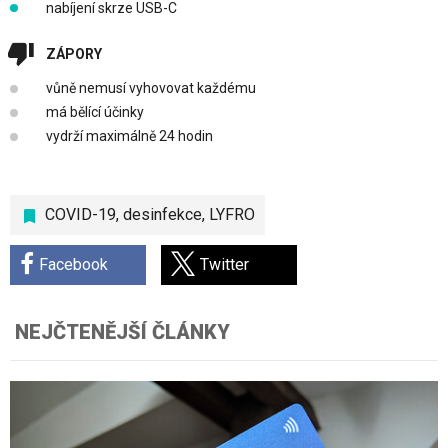
nabíjení skrze USB-C
ZÁPORY
vůně nemusí vyhovovat každému
má bělící účinky
vydrží maximálně 24 hodin
COVID-19
,
desinfekce
,
LYFRO
Facebook
Twitter
NEJČTENĚJŠÍ ČLÁNKY