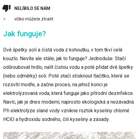
NELÍBILO SE NÁM
víčko můžete ztratit
Jak funguje?
Dvě špetky soli a čistá voda z kohoutku, v tom tkví celé
kouzlo. Nevíte ale stále, jak to funguje? Jednoduše. Stačí
odšroubovat hrdlo, nalít čistou vodu a poté přidat dvě špetky
(nebo odměrky) soli. Poté stačí stisknout tlačítko, které se
rozsvítí modře, a začne proces, na jehož konci je
elektrolyzovaná voda, která funguje jako přírodní dezinfekce.
Navíc, jak je dnes moderní, naprosto ekologická a nezávadná.
Při elektrolýze slané vody vznikne roztok kyseliny chlorné
HClO a hydroxidu sodného, čili kyseliny a zásady.