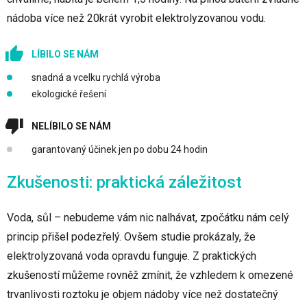
nádoba více než 20krát vyrobit elektrolyzovanou vodu.
LÍBILO SE NÁM
snadná a vcelku rychlá výroba
ekologické řešení
NELÍBILO SE NÁM
garantovaný účinek jen po dobu 24 hodin
Zkušenosti: praktická záležitost
Voda, sůl – nebudeme vám nic nalhávat, zpočátku nám celý
princip přišel podezřelý. Ovšem studie prokázaly, že
elektrolyzovaná voda opravdu funguje. Z praktických
zkušeností můžeme rovněž zmínit, že vzhledem k omezené
trvanlivosti roztoku je objem nádoby více než dostatečný