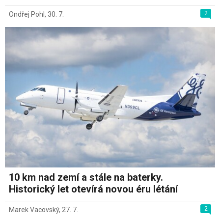
2
Ondřej Pohl
,
30. 7.
10 km nad zemí a stále na baterky.
Historický let otevírá novou éru létání
2
Marek Vacovský
,
27. 7.