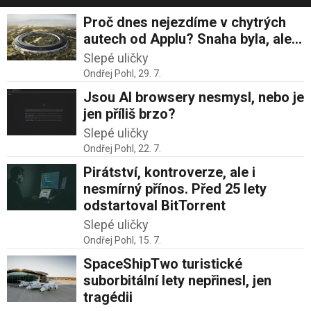
Proč dnes nejezdíme v chytrých
autech od Applu? Snaha byla, ale…
Slepé uličky
Ondřej Pohl,
29. 7.
Jsou AI browsery nesmysl, nebo je
jen příliš brzo?
Slepé uličky
Ondřej Pohl,
22. 7.
Pirátství, kontroverze, ale i
nesmírný přínos. Před 25 lety
odstartoval BitTorrent
Slepé uličky
Ondřej Pohl,
15. 7.
SpaceShipTwo turistické
suborbitální lety nepřinesl, jen
tragédii