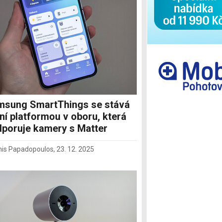
Ostatní
msung SmartThings se stává
ní platformou v oboru, která
poruje kamery s Matter
nis Papadopoulos
,
23. 12. 2025