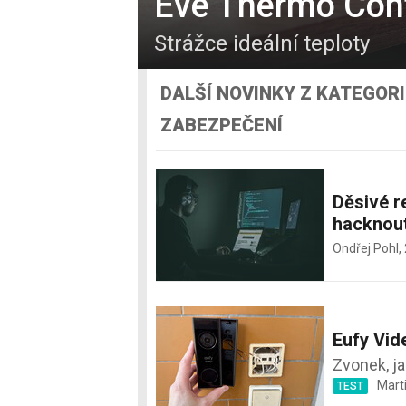
Eve Thermo Cont
Strážce ideální teploty
DALŠÍ NOVINKY Z KATEGOR
ZABEZPEČENÍ
Děsivé r
hacknout
Ondřej Pohl,
Eufy Vid
Zvonek, ja
Mart
TEST