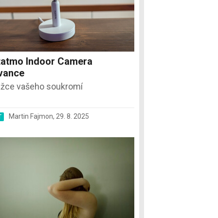
tatmo Indoor Camera
vance
ážce vašeho soukromí
Martin Fajmon
,
29. 8. 2025
T