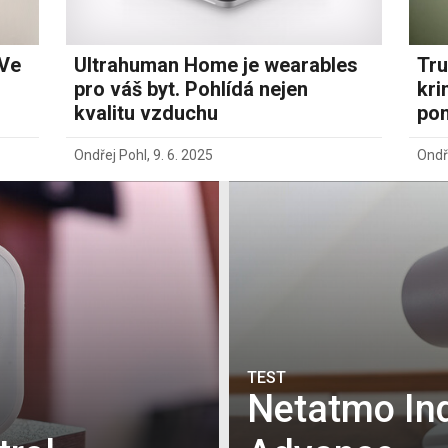
 Ve
Ultrahuman Home je wearables
Tru
pro váš byt. Pohlídá nejen
kri
kvalitu vzduchu
pom
Ondřej Pohl
,
9. 6. 2025
Ondř
TEST
Netatmo In