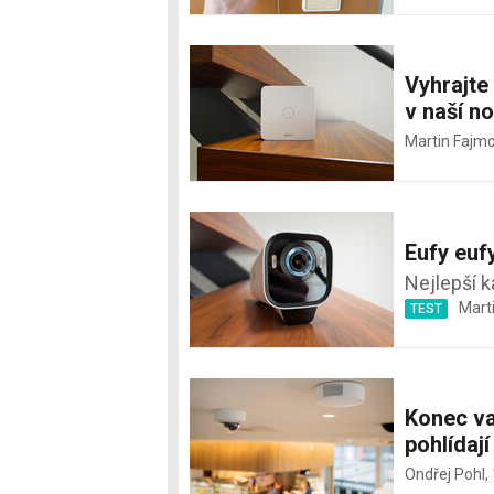
Vyhrajt
v naší no
Martin Fajm
Eufy euf
Nejlepší 
Mart
TEST
Konec va
pohlídaj
Ondřej Pohl,