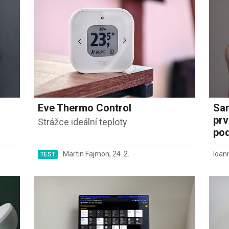
Eve Thermo Control
Sa
prv
Strážce ideální teploty
pod
Martin Fajmon
,
24. 2.
Ioan
TEST