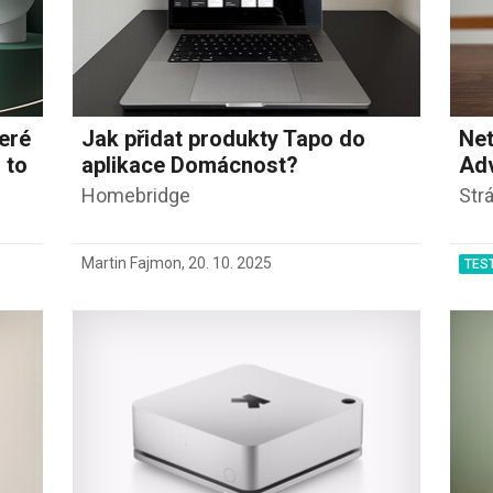
teré
Jak přidat produkty Tapo do
Ne
 to
aplikace Domácnost?
Ad
Homebridge
Str
Martin Fajmon
,
20. 10. 2025
TES