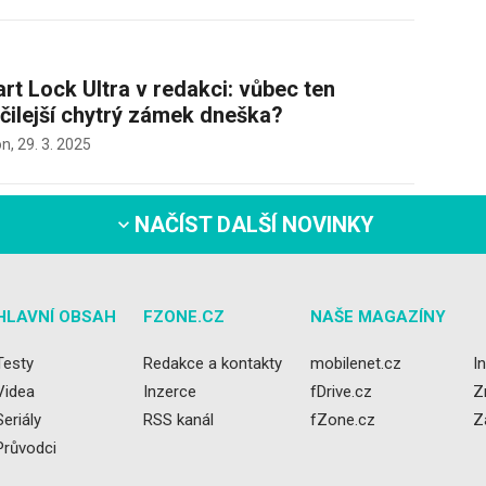
rt Lock Ultra v redakci: vůbec ten
čilejší chytrý zámek dneška?
on,
29. 3. 2025
NAČÍST DALŠÍ NOVINKY
HLAVNÍ OBSAH
FZONE.CZ
NAŠE MAGAZÍNY
Testy
Redakce a kontakty
mobilenet.cz
I
Videa
Inzerce
fDrive.cz
Z
Seriály
RSS kanál
fZone.cz
Z
Průvodci