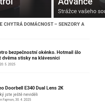
rol
Advance
Strážce vašeho s
IE CHYTRÁ DOMÁCNOST – SENZORY A
etro bezpečnostní okénko. Hotmail šlo
 dvěma stisky na klávesnici
20. 5. 2025
eo Doorbell E340 Dual Lens 2K
ký jste ještě neviděli
in Fajmon,
30. 4. 2025