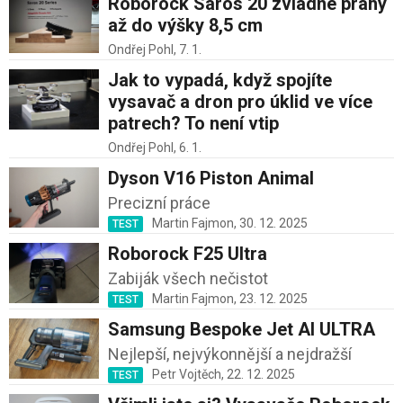
Roborock Saros 20 zvládne prahy
až do výšky 8,5 cm
Ondřej Pohl,
7. 1.
Jak to vypadá, když spojíte
vysavač a dron pro úklid ve více
patrech? To není vtip
Ondřej Pohl,
6. 1.
Dyson V16 Piston Animal
Precizní práce
Martin Fajmon,
30. 12. 2025
TEST
Roborock F25 Ultra
Zabiják všech nečistot
Martin Fajmon,
23. 12. 2025
TEST
Samsung Bespoke Jet AI ULTRA
Nejlepší, nejvýkonnější a nejdražší
Petr Vojtěch,
22. 12. 2025
TEST