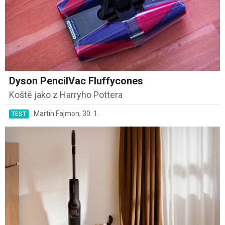
Dyson PencilVac Fluffycones
Koště jako z Harryho Pottera
Martin Fajmon
,
30. 1.
TEST