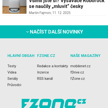
Všimli jste si? Vysavače Roborock
se naučily „mluvit“ česky
Martin Fajmon,
11. 12. 2025
NAČÍST DALŠÍ NOVINKY
HLAVNÍ OBSAH
FZONE.CZ
NAŠE MAGAZÍNY
Testy
Redakce a kontakty
mobilenet.cz
Videa
Inzerce
fDrive.cz
Seriály
RSS kanál
fZone.cz
Průvodci