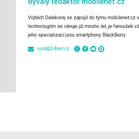
Bývalý redaktor
mobilenet.cz
Vojtěch Dalekorej se zapojil do týmu mobilenet.cz 
technologiím se věnuje již mnoho let, je fanoušek 
jeho specializací jsou smartphony BlackBerry.
void@24net.cz