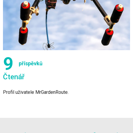
9
příspěvků
Čtenář
Profil uživatele MrGardenRoute.