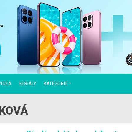
VIDEA
SERIÁLY
KATEGORIE
 MĚSTA
ŽIVOT BUDOUCNOSTI
HRY A ZÁBAV
ČKOVÁ
budoucnosti
Enviromentální projekty
Streamovací pl
ka
Letectví a vesmír
PC a konzolové
Twitter
Apple
Microsoft
y a chytrý
Redakční články
Herní novinky
Ostatní
Ostatní