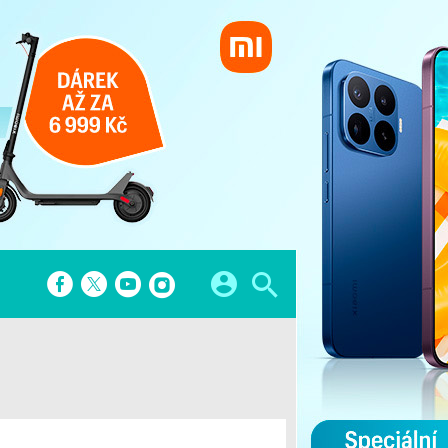
A
FINTECH
atformy
Startupy
 hry
Bezkontaktní platby
Banky
Finanční aplikace