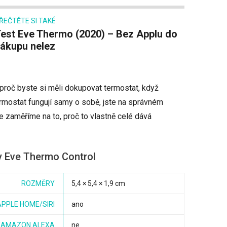
ŘEČTĚTE SI TAKÉ
u do
ákupu nelez
proč byste si měli dokupovat termostat, když
ermostat fungují samy o sobě, jste na správném
e zaměříme na to, proč to vlastně celé dává
y Eve Thermo Control
ROZMĚRY
5,4 × 5,4 × 1,9 cm
PPLE HOME/SIRI
ano
/AMAZON ALEXA
ne