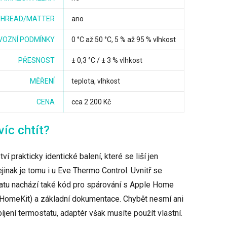
THREAD/MATTER
ano
VOZNÍ PODMÍNKY
0 °C až 50 °C, 5 % až 95 % vlhkost
PŘESNOST
± 0,3 °C / ± 3 % vlhkost
MĚŘENÍ
teplota, vlhkost
CENA
cca 2 200 Kč
víc chtít?
í prakticky identické balení, které se liší jen
ejinak je tomu i u Eve Thermo Control. Uvnitř se
tu nachází také kód pro spárování s Apple Home
HomeKit) a základní dokumentace. Chybět nesmí ani
íjení termostatu, adaptér však musíte použít vlastní.