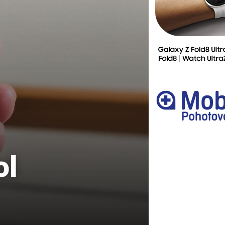
Ostatní
ol