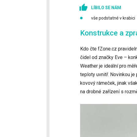
LÍBILO SE NÁM
vše podstatné v krabici
Konstrukce a zpra
Kdo čte fZone.cz pravidelně
čidel od značky Eve – kon
Weather je ideální pro měř
teploty uvnitř. Novinkou j
kovový rámeček, jinak vša
na drobné zařízení s rozmě