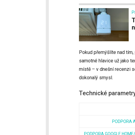
P
Test Eve Thermo (2020) – Bez Appl
n
Pokud přemýšlíte nad tím, 
samotné hlavice už jako t
místě – v dnešní recenzi s
dokonalý smysl.
Technické parametr
PODPORA A
PODPORA GOOGLE HOME