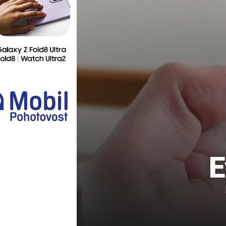
Ostatní
E