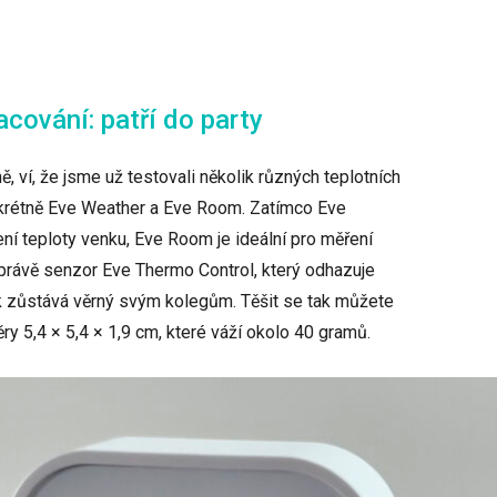
cování: patří do party
, ví, že jsme už testovali několik různých teplotních
krétně Eve Weather a Eve Room. Zatímco Eve
ení teploty venku, Eve Room je ideální pro měření
e právě senzor Eve Thermo Control, který odhazuje
k zůstává věrný svým kolegům. Těšit se tak můžete
ry 5,4 × 5,4 × 1,9 cm, které váží okolo 40 gramů.