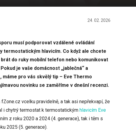
24. 02. 2026
poru musí podporovat vzdálené ovládání
ky termostatickým hlavicím. Co když ale chcete
 brát do ruky mobilní telefon nebo komunikovat
Pokud je vaše domácnost „jablečná“ a
e, máme pro vás skvělý tip – Eve Thermo
zajímavou novinku se zaměříme v dnešní recenzi.
fZone.cz vcelku pravidelně, a tak asi nepřekvapí, že
l i chytrý termostat k termostatickým
hlavicím Eve
dním z roku 2020 a 2024 (4. generace), tak i těm s
u 2025 (5. generace).