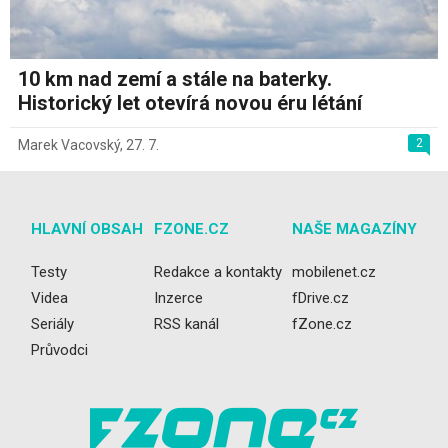
10 km nad zemí a stále na baterky.
Historický let otevírá novou éru létání
2
Marek Vacovský
,
27. 7.
HLAVNÍ OBSAH
FZONE.CZ
NAŠE MAGAZÍNY
Testy
Redakce a kontakty
mobilenet.cz
Videa
Inzerce
fDrive.cz
Seriály
RSS kanál
fZone.cz
Průvodci