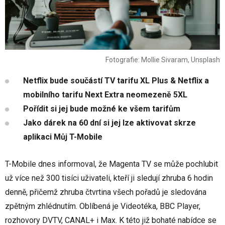
Fotografie: Mollie Sivaram, Unsplash
Netflix bude součástí TV tarifu XL Plus & Netflix a
mobilního tarifu Next Extra neomezeně 5XL
Pořídit si jej bude možné ke všem tarifům
Jako dárek na 60 dní si jej lze aktivovat skrze
aplikaci Můj T-Mobile
T-Mobile dnes informoval, že Magenta TV se může pochlubit
už více než 300 tisíci uživateli, kteří ji sledují zhruba 6 hodin
denně, přičemž zhruba čtvrtina všech pořadů je sledována
zpětným zhlédnutím. Oblíbená je Videotéka, BBC Player,
rozhovory DVTV, CANAL+ i Max. K této již bohaté nabídce se