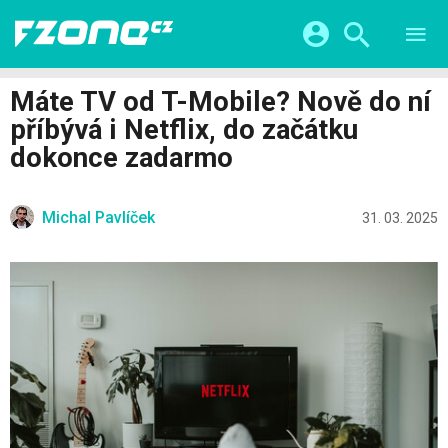
TESTY
CHYTRÁ DOMÁCNOST
Přihlášení a registrace pomocí:
Máte TV od T-Mobile? Nově do ní
CHYTRÁ MĚSTA
VIDEA
příbývá i Netflix, do začátku
ŽIVOT BUDOUCNOSTI
Facebook
Google
SERIÁLY
dokonce zadarmo
HRY A ZÁBAVA
KATEGORIE
Twitter
Apple
Microsoft
FINTECH
Michal Pavlíček
31. 03. 2025