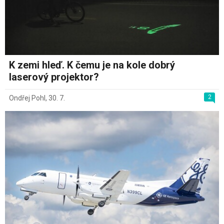
K zemi hleď. K čemu je na kole dobrý
laserový projektor?
2
Ondřej Pohl
,
30. 7.