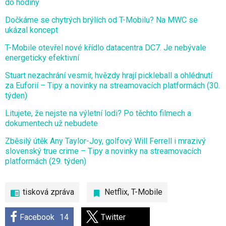
do hodiny
Dočkáme se chytrých brýlích od T-Mobilu? Na MWC se
ukázal koncept
T-Mobile otevřel nové křídlo datacentra DC7. Je nebývale
energeticky efektivní
Stuart nezachrání vesmír, hvězdy hrají pickleball a ohlédnutí
za Euforií – Tipy a novinky na streamovacích platformách (30.
týden)
Litujete, že nejste na výletní lodi? Po těchto filmech a
dokumentech už nebudete
Zběsilý útěk Any Taylor-Joy, golfový Will Ferrell i mrazivý
slovenský true crime – Tipy a novinky na streamovacích
platformách (29. týden)
tisková zpráva
Netflix
,
T-Mobile
Facebook
14
Twitter