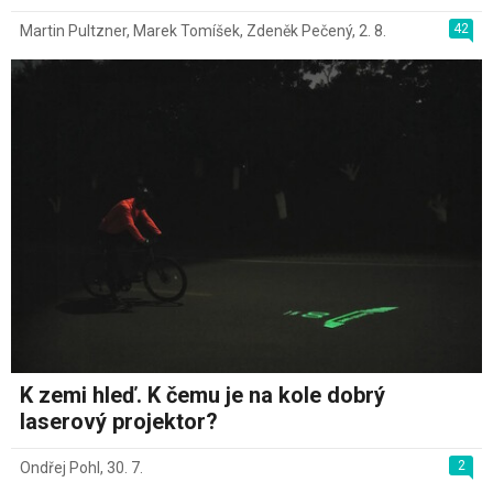
42
Martin Pultzner
,
Marek Tomíšek
,
Zdeněk Pečený
,
2. 8.
K zemi hleď. K čemu je na kole dobrý
laserový projektor?
2
Ondřej Pohl
,
30. 7.