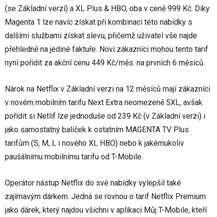
(se Základní verzí) a XL Plus & HBO, oba v ceně 999 Kč. Díky
Magenta 1 lze navíc získat při kombinaci této nabídky s
dalšími službami získat slevu, přičemž uživatel vše najde
přehledně na jediné faktuře. Noví zákazníci mohou tento tarif
nyní pořídit za akční cenu 449 Kč/měs. na prvních 6 měsíců.
Nárok na Netflix v Základní verzi na 12 měsíců mají zákazníci
v novém mobilním tarifu Next Extra neomezeně 5XL, avšak
pořídit si Netlif lze jednoduše od 239 Kč (v Základní verzi) i
jako samostatný balíček k ostatním MAGENTA TV Plus
tarifům (S, M, L i nového XL HBO) nebo k jakémukoliv
paušálnímu mobilnímu tarifu od T-Mobile.
Operátor nástup Netflix do své nabídky vylepšil také
zajímavým dárkem. Jedná se rovnou o tarif Netflix Premium
jako dárek, který najdou všichni v aplikaci Můj T-Mobile, kteří