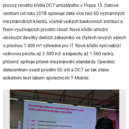
provoz nového křídla DC7 umístěného v Praze 15. Datové
centrum od roku 2018 spravuje data více než 60 významných
mezinárodních klientů, včetně velkých bankovních institucí a
firem využívajících privátní cloud. Nové křídlo umožní
obsloužit desítky dalších zákazníků ve čtyřech nových sálech
s plochou 1 400 m² výhradně pro IT. Nové křídlo nyní nabízí
celkovou plochu až 3 500 m2 a kapacitu až 1 560 racků,
přičemž splňuje přísné mezinárodní standardy. Operátor
datacentrum osadí privátní 5G sítí a DC7 se tak stane
unikátním test labem společnosti T-Mobile.