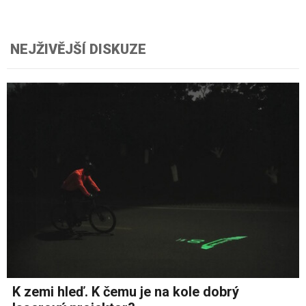
NEJŽIVĚJŠÍ DISKUZE
K zemi hleď. K čemu je na kole dobrý