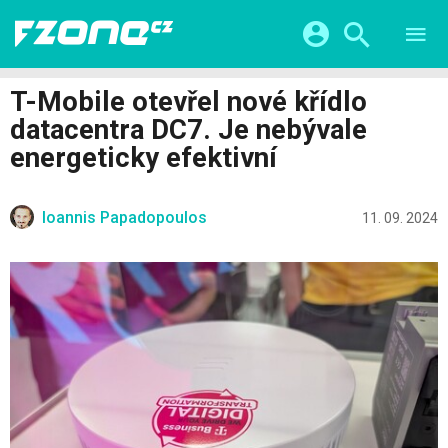
TESTY
CHYTRÁ DOMÁCNOST
Přihlášení a registrace pomocí:
T-Mobile otevřel nové křídlo
CHYTRÁ MĚSTA
VIDEA
datacentra DC7. Je nebývale
ŽIVOT BUDOUCNOSTI
Facebook
Google
SERIÁLY
energeticky efektivní
HRY A ZÁBAVA
KATEGORIE
Twitter
Apple
Microsoft
FINTECH
Ioannis Papadopoulos
11. 09. 2024