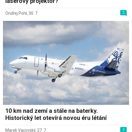
laserový projektor?
2
Ondřej Pohl
,
30. 7.
10 km nad zemí a stále na baterky.
Historický let otevírá novou éru létání
2
Marek Vacovský
,
27. 7.