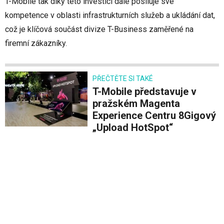
T-Mobile tak díky této investici dále posiluje své
kompetence v oblasti infrastrukturních služeb a ukládání dat,
což je klíčová součást divize T-Business zaměřené na
firemní zákazníky.
PŘEČTĚTE SI TAKÉ
T-Mobile představuje v
pražském Magenta
Experience Centru 8Gigový
„Upload HotSpot“