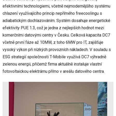
efektivními technologiemi, včetně nejmodernějšího systému
chlazení využívajícího princip nepřímého freecoolingu s
adiabatickým dochlazováním. Systém dosahuje energetické
efektivity PUE 1.3, což je jedna z nejlepších hodnot mezi
komerčními datovými centry v Česku. Celková kapacita DC7
včetně první fáze až 10MW, z toho 6MW pro IT, zajišťuje
vysoký výkon při nízkých provozních nákladech. V souladu s
ESG strategií společnosti T-Mobile využívá DC7 výhradně
zelenou energii, přičemž firma aktuálně instaluje vlastní
fotovoltaickou elektrárnu přímo v areálu datového centra.