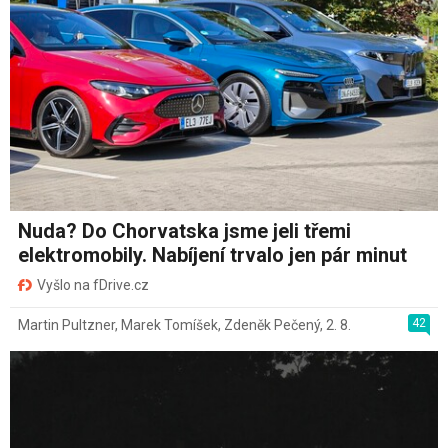
Nuda? Do Chorvatska jsme jeli třemi
elektromobily. Nabíjení trvalo jen pár minut
Vyšlo na fDrive.cz
42
Martin Pultzner
,
Marek Tomíšek
,
Zdeněk Pečený
,
2. 8.