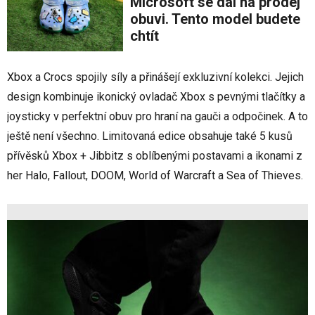
Microsoft se dal na prodej
obuvi. Tento model budete
chtít
Xbox a Crocs spojily síly a přinášejí exkluzivní kolekci. Jejich
design kombinuje ikonický ovladač Xbox s pevnými tlačítky a
joysticky v perfektní obuv pro hraní na gauči a odpočinek. A to
ještě není všechno. Limitovaná edice obsahuje také 5 kusů
přívěsků Xbox + Jibbitz s oblíbenými postavami a ikonami z
her Halo, Fallout, DOOM, World of Warcraft a Sea of Thieves.