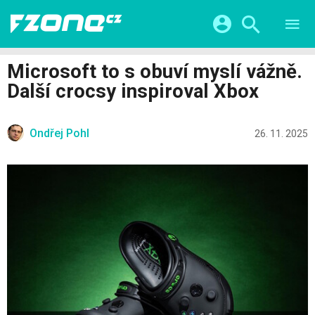
TESTY
CHYTRÁ DOMÁCNOST
Přihlášení a registrace pomocí:
Microsoft to s obuví myslí vážně.
CHYTRÁ MĚSTA
VIDEA
Další crocsy inspiroval Xbox
ŽIVOT BUDOUCNOSTI
Facebook
Google
SERIÁLY
HRY A ZÁBAVA
KATEGORIE
Ondřej Pohl
Twitter
Apple
Microsoft
26. 11. 2025
FINTECH