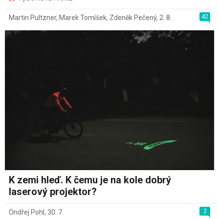
42
Martin Pultzner
,
Marek Tomíšek
,
Zdeněk Pečený
,
2. 8.
K zemi hleď. K čemu je na kole dobrý
laserový projektor?
2
Ondřej Pohl
,
30. 7.