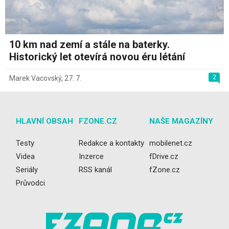
10 km nad zemí a stále na baterky.
Historický let otevírá novou éru létání
2
Marek Vacovský
,
27. 7.
HLAVNÍ OBSAH
FZONE.CZ
NAŠE MAGAZÍNY
Testy
Redakce a kontakty
mobilenet.cz
Videa
Inzerce
fDrive.cz
Seriály
RSS kanál
fZone.cz
Průvodci