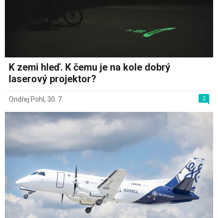
K zemi hleď. K čemu je na kole dobrý
laserový projektor?
2
Ondřej Pohl
,
30. 7.