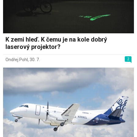
K zemi hleď. K čemu je na kole dobrý
laserový projektor?
2
Ondřej Pohl
,
30. 7.