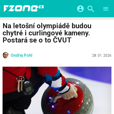
TESTY
CHYTRÁ DOMÁCNOST
Přihlášení a registrace pomocí:
Na letošní olympiádě budou
CHYTRÁ MĚSTA
VIDEA
chytré i curlingové kameny.
ŽIVOT BUDOUCNOSTI
Facebook
Google
SERIÁLY
Postará se o to ČVUT
HRY A ZÁBAVA
KATEGORIE
Twitter
Apple
Microsoft
FINTECH
Ondřej Pohl
28. 01. 2026