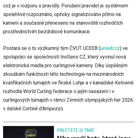
což je v rozporu s pravidly. Porušení pravidel je systémem
spolehlivě rozpoznáno, opticky signalizováno přímo na
kameni a současně přeneseno na stanoviště rozhodčích
prostřednictvím bezdrátové komunikace.
Postará se o to výzkumný tým ČVUT UCEEB
(
uceeb.cz
)
ve
spolupráci se společností InoSens CZ, který vyvinul nová
elektronická madla pro curlingové kameny. Díky úspěšným
zkouškám funkčnosti této technologie na mezinárodních
kvalifikačních turnajích ve finské Lohje a v kanadské Kelowně
rozhodla World Curling federace o jejím nasazení i v
curlingových turnajích v rámci Zimních olympijských her 2026
v italské Cortině d’Ampezzo.
PŘEČTĚTE SI TAKÉ