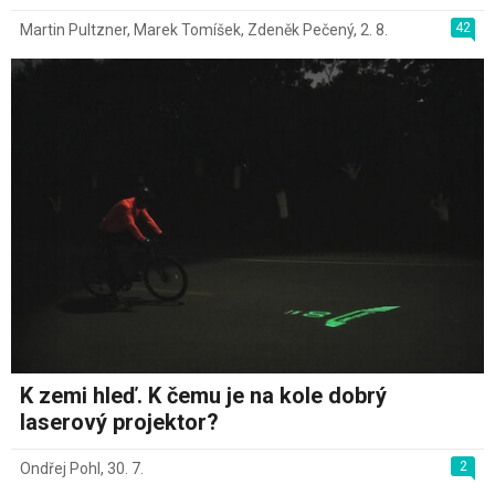
42
Martin Pultzner
,
Marek Tomíšek
,
Zdeněk Pečený
,
2. 8.
K zemi hleď. K čemu je na kole dobrý
laserový projektor?
2
Ondřej Pohl
,
30. 7.