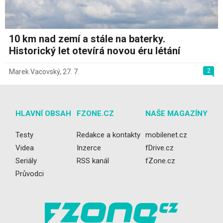
10 km nad zemí a stále na baterky.
Historický let otevírá novou éru létání
2
Marek Vacovský
,
27. 7.
HLAVNÍ OBSAH
FZONE.CZ
NAŠE MAGAZÍNY
Testy
Redakce a kontakty
mobilenet.cz
Videa
Inzerce
fDrive.cz
Seriály
RSS kanál
fZone.cz
Průvodci