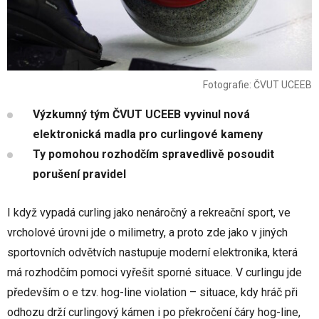
Fotografie: ČVUT UCEEB
Výzkumný tým ČVUT UCEEB vyvinul nová
elektronická madla pro curlingové kameny
Ty pomohou rozhodčím spravedlivě posoudit
porušení pravidel
I když vypadá curling jako nenáročný a rekreační sport, ve
vrcholové úrovni jde o milimetry, a proto zde jako v jiných
sportovních odvětvích nastupuje moderní elektronika, která
má rozhodčím pomoci vyřešit sporné situace. V curlingu jde
především o e tzv. hog-line violation – situace, kdy hráč při
odhozu drží curlingový kámen i po překročení čáry hog-line,