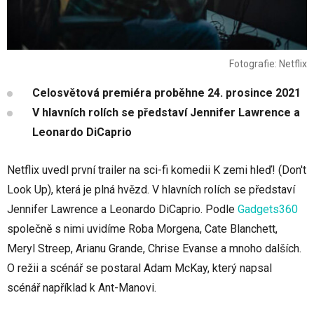
Fotografie: Netflix
Celosvětová premiéra proběhne 24. prosince 2021
V hlavních rolích se představí Jennifer Lawrence a
Leonardo DiCaprio
Netflix uvedl první trailer na sci-fi komedii K zemi hleď! (Don't
Look Up), která je plná hvězd. V hlavních rolích se představí
Jennifer Lawrence a Leonardo DiCaprio. Podle
Gadgets360
společně s nimi uvidíme Roba Morgena, Cate Blanchett,
Meryl Streep, Arianu Grande, Chrise Evanse a mnoho dalších.
O režii a scénář se postaral Adam McKay, který napsal
scénář například k Ant-Manovi.