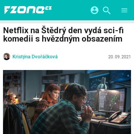
TESTY
CHYTRÁ DOMÁCNOST
Přihlášení a registrace pomocí:
Netflix na Štědrý den vydá sci-fi
CHYTRÁ MĚSTA
VIDEA
komedii s hvězdným obsazením
ŽIVOT BUDOUCNOSTI
Facebook
Google
SERIÁLY
HRY A ZÁBAVA
KATEGORIE
Kristýna Dvořáčková
Twitter
Apple
Microsoft
20. 09. 2021
FINTECH