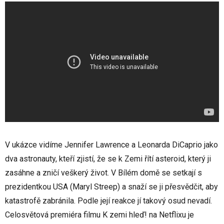
V ukázce vidíme Jennifer Lawrence a Leonarda DiCaprio jako
dva astronauty, kteří zjistí, že se k Zemi řítí asteroid, který ji
zasáhne a zničí veškerý život. V Bílém domě se setkají s
prezidentkou USA (Maryl Streep) a snaží se ji přesvědčit, aby
katastrofě zabránila. Podle její reakce jí takový osud nevadí.
Celosvětová premiéra filmu K zemi hleď! na Netflixu je