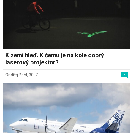
K zemi hleď. K čemu je na kole dobrý
laserový projektor?
2
Ondřej Pohl
,
30. 7.