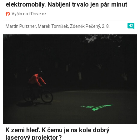
elektromobily. Nabíjení trvalo jen pár minut
Vyšlo na fDrive.cz
42
Martin Pultzner
,
Marek Tomíšek
,
Zdeněk Pečený
,
2. 8.
K zemi hleď. K čemu je na kole dobrý
laserový projektor?