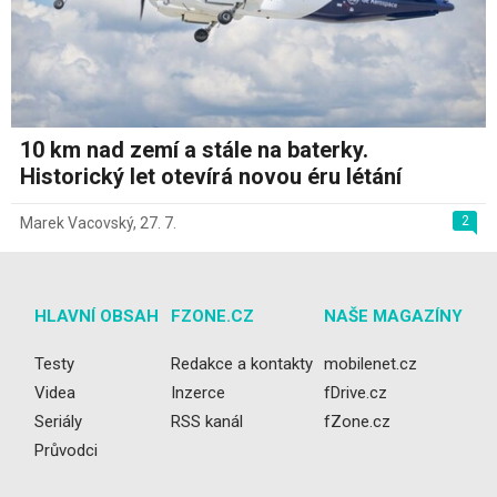
10 km nad zemí a stále na baterky.
Historický let otevírá novou éru létání
2
Marek Vacovský
,
27. 7.
HLAVNÍ OBSAH
FZONE.CZ
NAŠE MAGAZÍNY
Testy
Redakce a kontakty
mobilenet.cz
Videa
Inzerce
fDrive.cz
Seriály
RSS kanál
fZone.cz
Průvodci