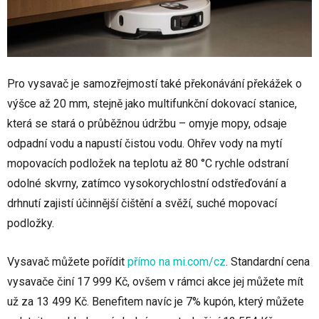
Pro vysavač je samozřejmostí také překonávání překážek o
výšce až 20 mm, stejně jako multifunkční dokovací stanice,
která se stará o průběžnou údržbu – omyje mopy, odsaje
odpadní vodu a napustí čistou vodu. Ohřev vody na mytí
mopovacích podložek na teplotu až 80 °C rychle odstraní
odolné skvrny, zatímco vysokorychlostní odstřeďování a
drhnutí zajistí účinnější čištění a svěží, suché mopovací
podložky.
Vysavač můžete pořídit
přímo na mi.com/cz
. Standardní cena
vysavače činí 17 999 Kč, ovšem v rámci akce jej můžete mít
už za 13 499 Kč. Benefitem navíc je 7% kupón, který můžete