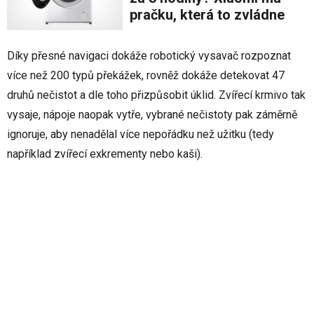
pračku, která to zvládne
Díky přesné navigaci dokáže robotický vysavač rozpoznat
více než 200 typů překážek, rovněž dokáže detekovat 47
druhů nečistot a dle toho přizpůsobit úklid. Zvířecí krmivo tak
vysaje, nápoje naopak vytře, vybrané nečistoty pak záměrně
ignoruje, aby nenadělal více nepořádku než užitku (tedy
například zvířecí exkrementy nebo kaši).