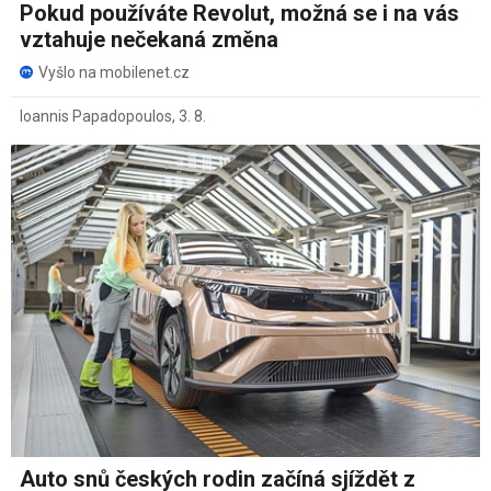
Pokud používáte Revolut, možná se i na vás
vztahuje nečekaná změna
Vyšlo na mobilenet.cz
Ioannis Papadopoulos
,
3. 8.
Auto snů českých rodin začíná sjíždět z