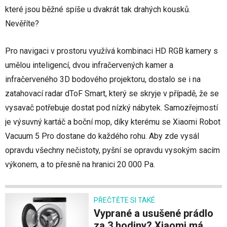
které jsou běžné spíše u dvakrát tak drahých kousků.
Nevěříte?
Pro navigaci v prostoru využívá kombinaci HD RGB kamery s
umělou inteligencí, dvou infračervených kamer a
infračerveného 3D bodového projektoru, dostalo se i na
zatahovací radar dToF Smart, který se skryje v případě, že se
vysavač potřebuje dostat pod nízký nábytek. Samozřejmostí
je výsuvný kartáč a boční mop, díky kterému se Xiaomi Robot
Vacuum 5 Pro dostane do každého rohu. Aby zde vysál
opravdu všechny nečistoty, pyšní se opravdu vysokým sacím
výkonem, a to přesně na hranici 20 000 Pa.
PŘEČTĚTE SI TAKÉ
Vyprané a usušené prádlo
za 3 hodiny? Xiaomi má