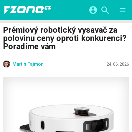
TESTY
CHYTRÁ DOMÁCNOST
Přihlášení a registrace pomocí:
Prémiový robotický vysavač za
CHYTRÁ MĚSTA
VIDEA
polovinu ceny oproti konkurenci?
ŽIVOT BUDOUCNOSTI
Facebook
Google
SERIÁLY
Poradíme vám
HRY A ZÁBAVA
KATEGORIE
Twitter
Apple
Microsoft
FINTECH
Martin Fajmon
24. 06. 2026