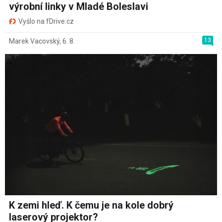
výrobní linky v Mladé Boleslavi
Vyšlo na fDrive.cz
13
Marek Vacovský
,
6. 8.
K zemi hleď. K čemu je na kole dobrý
laserový projektor?