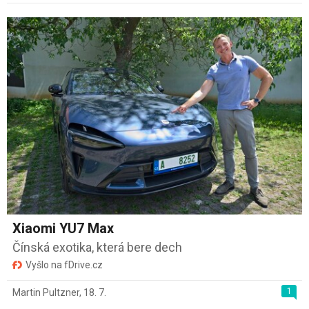
Xiaomi YU7 Max
Čínská exotika, která bere dech
Vyšlo na fDrive.cz
1
Martin Pultzner
,
18. 7.