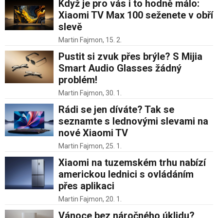
Když je pro vás i to hodně málo:
Xiaomi TV Max 100 seženete v obří
slevě
Martin Fajmon,
15. 2.
Pustit si zvuk přes brýle? S Mijia
Smart Audio Glasses žádný
problém!
Martin Fajmon,
30. 1.
Rádi se jen díváte? Tak se
seznamte s lednovými slevami na
nové Xiaomi TV
Martin Fajmon,
25. 1.
Xiaomi na tuzemském trhu nabízí
americkou lednici s ovládáním
přes aplikaci
Martin Fajmon,
20. 1.
Vánoce bez náročného úklidu?