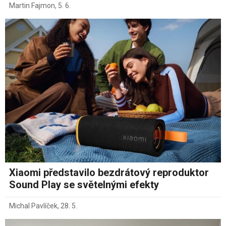
Martin Fajmon
,
5. 6.
Xiaomi představilo bezdrátový reproduktor
Sound Play se světelnými efekty
Michal Pavlíček
,
28. 5.