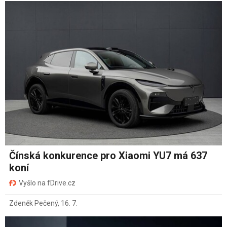
Čínská konkurence pro Xiaomi YU7 má 637
koní
Vyšlo na fDrive.cz
Zdeněk Pečený
,
16. 7.