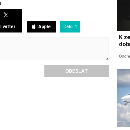
t:
Twitter
Apple
Další
1
K ze
dob
Ondře
ODESLAT