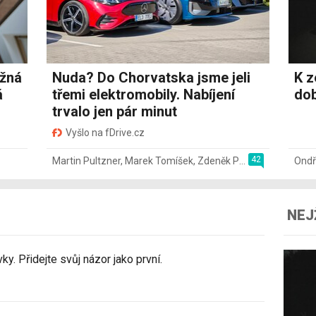
ožná
Nuda? Do Chorvatska jsme jeli
K z
á
třemi elektromobily. Nabíjení
dob
trvalo jen pár minut
Vyšlo na fDrive.cz
42
Martin Pultzner
,
Marek Tomíšek
,
Zdeněk Pečený
,
2. 8.
Ondř
NEJ
y. Přidejte svůj názor jako první.