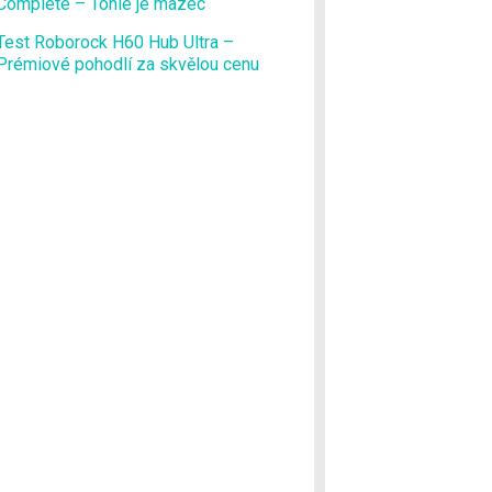
Complete – Tohle je mazec
Test Roborock H60 Hub Ultra –
Prémiové pohodlí za skvělou cenu