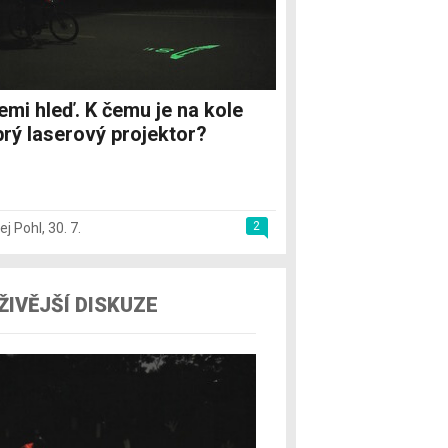
emi hleď. K čemu je na kole
rý laserový projektor?
2
ej Pohl
,
30. 7.
ŽIVĚJŠÍ DISKUZE