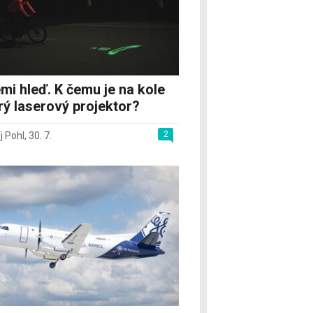
mi hleď. K čemu je na kole
rý laserový projektor?
2
j Pohl
,
30. 7.