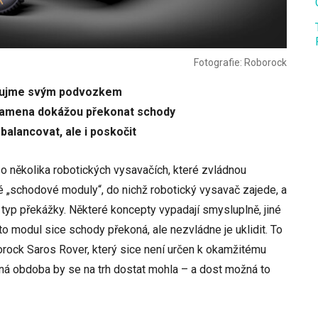
Fotografie: Roborock
aujme svým podvozkem
 ramena dokážou překonat schody
alancovat, ale i poskočit
 o několika robotických vysavačích, které zvládnou
é „schodové moduly“, do nichž robotický vysavač zajede, a
typ překážky. Některé koncepty vypadají smysluplně, jiné
nto modul sice schody překoná, ale nezvládne je uklidit. To
rock Saros Rover, který sice není určen k okamžitému
lná obdoba by se na trh dostat mohla – a dost možná to