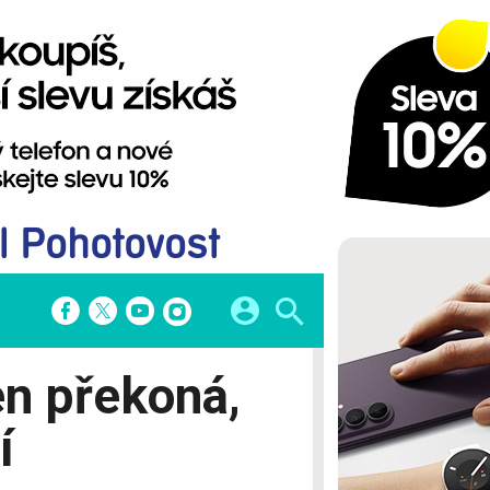
A
FINTECH
n překoná,
atformy
Startupy
 hry
Bezkontaktní platby
í
Banky
Finanční aplikace