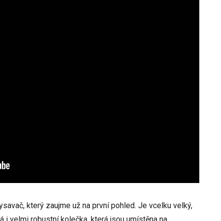
savač, který zaujme už na první pohled. Je vcelku velký,
á i velmi robustní kolečka, která jsou umístěna na