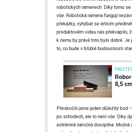
robotických ramenech. Díky tomu se
vše. Robotická ramena fungují nezáv
překážky, vyhýbat se letícím předmět
produktovém videu nás překvapilo, ž
k čemu by právě toto bylo dobré. J
to, co bude v blízké budoucnosti st
PŘEČTĚT
Roborock Saros 20 zvládne prahy až do výšky
8,5 c
Přeskočili jsme jeden důležitý bod 
po schodech, ale to není vše. Díky 
extrémně náročná disciplína. Možná s