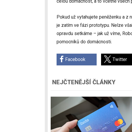
celou domácnost, a to včetně všech
Pokud už vytahujete peněženku a z n
je zatím ve fázi prototypu. Nelze vš
opravdu setkáme – jak už víme, Robor
pomocníků do domácnosti.
Facebook
Twitter
NEJČTENĚJŠÍ ČLÁNKY