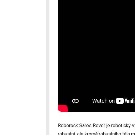
Roborock Saros Rover je robotický vy
robustní, ale kromě robustního těla m