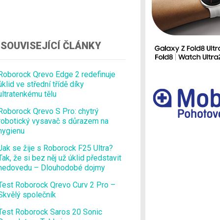
Ostatní
SOUVISEJÍCÍ ČLÁNKY
Roborock Qrevo Edge 2 redefinuje
úklid ve střední třídě díky
ultratenkému tělu
Roborock Qrevo S Pro: chytrý
robotický vysavač s důrazem na
hygienu
Jak se žije s Roborock F25 Ultra?
Tak, že si bez něj už úklid představit
nedovedu – Dlouhodobé dojmy
Test Roborock Qrevo Curv 2 Pro –
Skvělý společník
Test Roborock Saros 20 Sonic