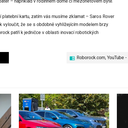
 pater – například v rodinném domě či mezonetovém bytě.
í platební kartu, zatím vás musíme zklamat – Saros Rover
ak vyloučit, že se s obdobně vyhlížejícím modelem brzy
ock patří k jedničce v oblasti inovací robotických
Roborock.com, YouTube -