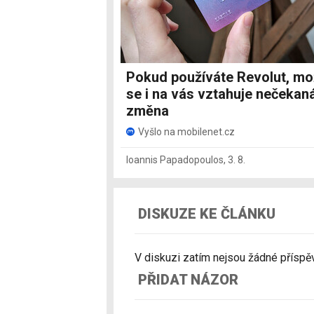
Pokud používáte Revolut, m
se i na vás vztahuje nečekan
změna
Vyšlo na mobilenet.cz
Ioannis Papadopoulos
,
3. 8.
DISKUZE KE ČLÁNKU
V diskuzi zatím nejsou žádné příspěvk
PŘIDAT NÁZOR