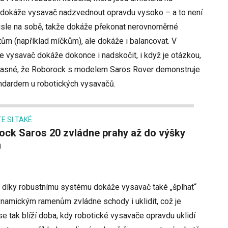
 dokáže vysavač nadzvednout opravdu vysoko – a to není
isle na sobě, takže dokáže překonat nerovnoměrné
ům (například míčkům), ale dokáže i balancovat. V
e vysavač dokáže dokonce i nadskočit, i když je otázkou,
e jasné, že Roborock s modelem Saros Rover demonstruje
andardem u robotických vysavačů.
E SI TAKÉ
m
– díky robustnímu systému dokáže vysavač také „šplhat“
dynamickým ramenům zvládne schody i uklidit, což je
e tak blíží doba, kdy robotické vysavače opravdu uklidí