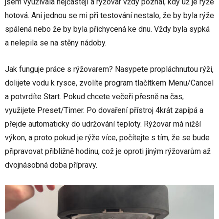
jsem využívala nejčastěji a rýžovar vždy poznal, kdy už je rýže
hotová. Ani jednou se mi při testování nestalo, že by byla rýže
spálená nebo že by byla přichycená ke dnu. Vždy byla sypká
a nelepila se na stěny nádoby.
Jak funguje práce s rýžovarem? Nasypete propláchnutou rýži,
dolijete vodu k rysce, zvolíte program tlačítkem Menu/Cancel
a potvrdíte Start. Pokud chcete večeři přesně na čas,
využijete Preset/Timer. Po dovaření přístroj 4krát zapípá a
přejde automaticky do udržování teploty. Rýžovar má nižší
výkon, a proto pokud je rýže více, počítejte s tím, že se bude
připravovat přibližně hodinu, což je oproti jiným rýžovarům až
dvojnásobná doba přípravy.