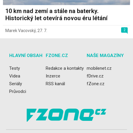
10 km nad zemí a stále na baterky.
Historický let otevírá novou éru létání
2
Marek Vacovský
,
27. 7.
HLAVNÍ OBSAH
FZONE.CZ
NAŠE MAGAZÍNY
Testy
Redakce a kontakty
mobilenet.cz
Videa
Inzerce
fDrive.cz
Seriály
RSS kanál
fZone.cz
Průvodci