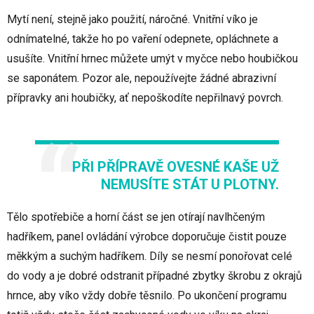
Mytí není, stejně jako použití, náročné. Vnitřní víko je
odnímatelné, takže ho po vaření odepnete, opláchnete a
usušíte. Vnitřní hrnec můžete umýt v myčce nebo houbičkou
se saponátem. Pozor ale, nepoužívejte žádné abrazivní
přípravky ani houbičky, ať nepoškodíte nepřilnavý povrch.
PŘI PŘÍPRAVĚ OVESNÉ KAŠE UŽ
NEMUSÍTE STÁT U PLOTNY.
Tělo spotřebiče a horní část se jen otírají navlhčeným
hadříkem, panel ovládání výrobce doporučuje čistit pouze
měkkým a suchým hadříkem. Díly se nesmí ponořovat celé
do vody a je dobré odstranit případné zbytky škrobu z okrajů
hrnce, aby víko vždy dobře těsnilo. Po ukončení programu