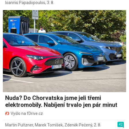
Ioannis Papadopoulos
,
3. 8.
Nuda? Do Chorvatska jsme jeli třemi
elektromobily. Nabíjení trvalo jen pár minut
Vyšlo na fDrive.cz
42
Martin Pultzner
,
Marek Tomíšek
,
Zdeněk Pečený
,
2. 8.