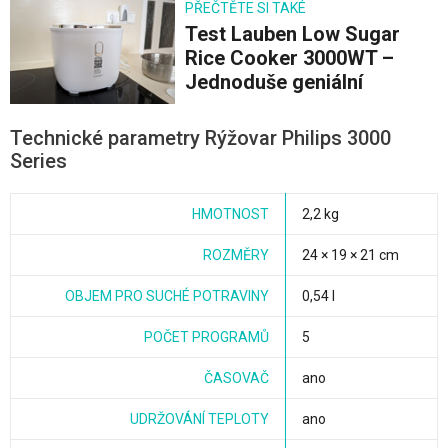
PŘEČTĚTE SI TAKÉ
Test Lauben Low Sugar
Rice Cooker 3000WT –
Jednoduše geniální
Technické parametry Rýžovar Philips 3000
Series
HMOTNOST
2,2 kg
ROZMĚRY
24 × 19 × 21 cm
OBJEM PRO SUCHÉ POTRAVINY
0,54 l
POČET PROGRAMŮ
5
ČASOVAČ
ano
UDRŽOVÁNÍ TEPLOTY
ano