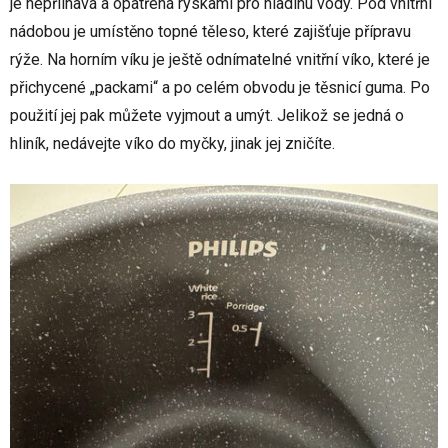
je nepřilnavá a opatřená ryskami pro hladinu vody. Pod vnitřní
nádobou je umístěno topné těleso, které zajišťuje přípravu
rýže. Na horním víku je ještě odnímatelné vnitřní víko, které je
přichycené „packami“ a po celém obvodu je těsnicí guma. Po
použití jej pak můžete vyjmout a umýt. Jelikož se jedná o
hliník, nedávejte víko do myčky, jinak jej zničíte.