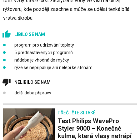
totiž vždy steče část zachycené vody ve víku na okraj
rýžovaru, kde později zaschne a může se udělat tenká bílá
vrstva škrobu.
LÍBILO SE NÁM
program pro udržování teploty
5 přednastavených programů
nádoba je vhodná do myčky
rýže se nepřipaluje ani nelepí ke stěnám
NELÍBILO SE NÁM
delší doba přípravy
PŘEČTĚTE SI TAKÉ
Test Philips WavePro
Styler 9000 – Konečně
kulma, která vlasy netrápí