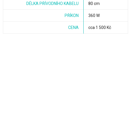
DÉLKA PŘÍVODNÍHO KABELU
80 cm
PŘÍKON
360 W
CENA
cca 1 500 Kč