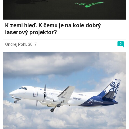
K zemi hleď. K čemu je na kole dobrý
laserový projektor?
2
Ondřej Pohl
,
30. 7.