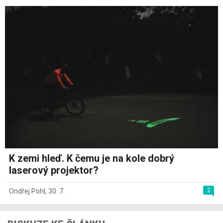
K zemi hleď. K čemu je na kole dobrý
laserový projektor?
2
Ondřej Pohl
,
30. 7.