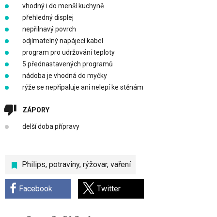
vhodný i do menší kuchyně
přehledný displej
nepřilnavý povrch
odjímatelný napájecí kabel
program pro udržování teploty
5 přednastavených programů
nádoba je vhodná do myčky
rýže se nepřipaluje ani nelepí ke stěnám
ZÁPORY
delší doba přípravy
Philips
,
potraviny
,
rýžovar
,
vaření
Facebook
Twitter