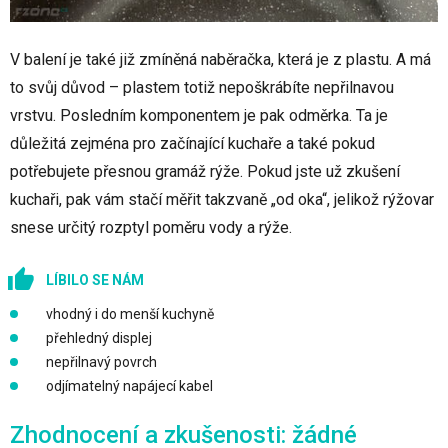
V balení je také již zmíněná naběračka, která je z plastu. A má
to svůj důvod – plastem totiž nepoškrábíte nepřilnavou
vrstvu. Posledním komponentem je pak odměrka. Ta je
důležitá zejména pro začínající kuchaře a také pokud
potřebujete přesnou gramáž rýže. Pokud jste už zkušení
kuchaři, pak vám stačí měřit takzvaně „od oka“, jelikož rýžovar
snese určitý rozptyl poměru vody a rýže.
LÍBILO SE NÁM
vhodný i do menší kuchyně
přehledný displej
nepřilnavý povrch
odjímatelný napájecí kabel
Zhodnocení a zkušenosti: žádné