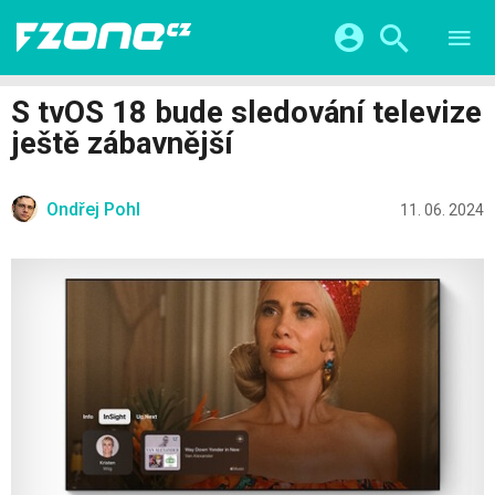
TESTY
CHYTRÁ DOMÁCNOST
Přihlášení a registrace pomocí:
S tvOS 18 bude sledování televize
CHYTRÁ MĚSTA
VIDEA
ještě zábavnější
ŽIVOT BUDOUCNOSTI
Facebook
Google
SERIÁLY
HRY A ZÁBAVA
KATEGORIE
Ondřej Pohl
Twitter
Apple
Microsoft
11. 06. 2024
FINTECH