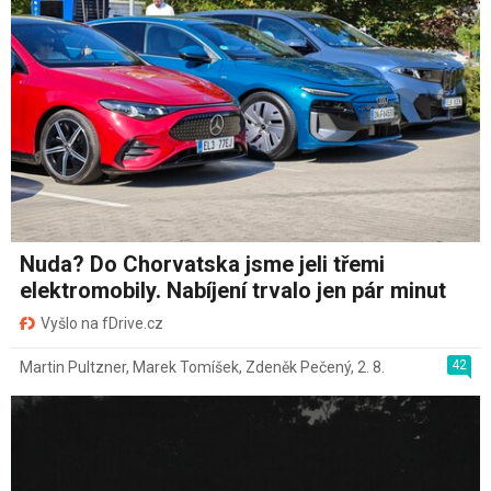
Nuda? Do Chorvatska jsme jeli třemi
elektromobily. Nabíjení trvalo jen pár minut
Vyšlo na fDrive.cz
42
Martin Pultzner
,
Marek Tomíšek
,
Zdeněk Pečený
,
2. 8.