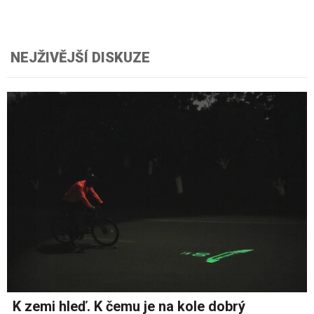
NEJŽIVĚJŠÍ DISKUZE
K zemi hleď. K čemu je na kole dobrý