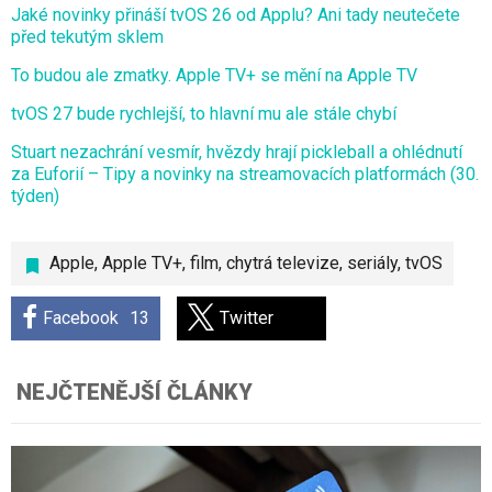
Jaké novinky přináší tvOS 26 od Applu? Ani tady neutečete
před tekutým sklem
To budou ale zmatky. Apple TV+ se mění na Apple TV
tvOS 27 bude rychlejší, to hlavní mu ale stále chybí
Stuart nezachrání vesmír, hvězdy hrají pickleball a ohlédnutí
za Euforií – Tipy a novinky na streamovacích platformách (30.
týden)
Apple
,
Apple TV+
,
film
,
chytrá televize
,
seriály
,
tvOS
Facebook
13
Twitter
NEJČTENĚJŠÍ ČLÁNKY