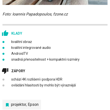
Foto: Ioannis Papadopoulos, fzone.cz
KLADY
kvalitní obraz
kvalitní integrované audio
AndroidTV
snadná přenositelnost + kompaktní rozměry
ZÁPORY
schází 4K rozlišení i podpora HDR
ovládání hlasitosti by mohlo být výraznější
projektor
,
Epson