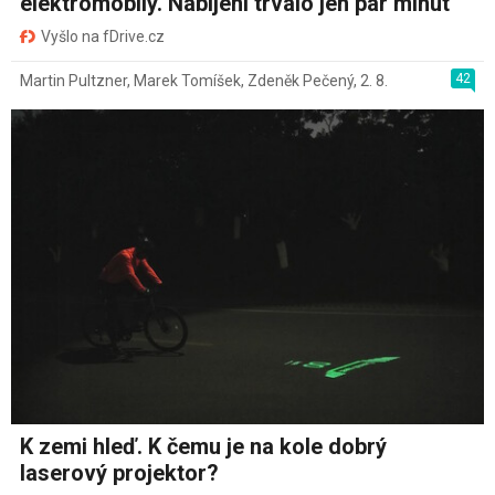
elektromobily. Nabíjení trvalo jen pár minut
Vyšlo na fDrive.cz
42
Martin Pultzner
,
Marek Tomíšek
,
Zdeněk Pečený
,
2. 8.
K zemi hleď. K čemu je na kole dobrý
laserový projektor?