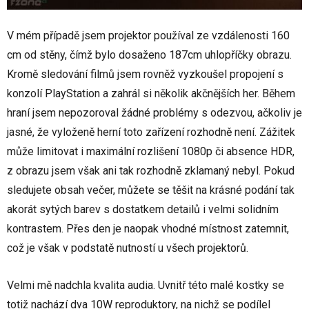
V mém případě jsem projektor používal ze vzdálenosti 160
cm od stěny, čímž bylo dosaženo 187cm uhlopříčky obrazu.
Kromě sledování filmů jsem rovněž vyzkoušel propojení s
konzolí PlayStation a zahrál si několik akčnějších her. Během
hraní jsem nepozoroval žádné problémy s odezvou, ačkoliv je
jasné, že vyloženě herní toto zařízení rozhodně není. Zážitek
může limitovat i maximální rozlišení 1080p či absence HDR,
z obrazu jsem však ani tak rozhodně zklamaný nebyl. Pokud
sledujete obsah večer, můžete se těšit na krásné podání tak
akorát sytých barev s dostatkem detailů i velmi solidním
kontrastem. Přes den je naopak vhodné místnost zatemnit,
což je však v podstatě nutností u všech projektorů.
Velmi mě nadchla kvalita audia. Uvnitř této malé kostky se
totiž nachází dva 10W reproduktory, na nichž se podílel