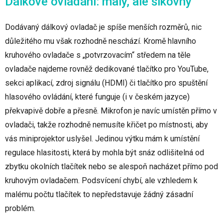
Dálkové ovládání: malý, ale šikovný
Dodávaný dálkový ovladač je spíše menších rozměrů, nic
důležitého mu však rozhodně neschází. Kromě hlavního
kruhového ovladače s „potvrzovacím“ středem na těle
ovladače najdeme rovněž dedikované tlačítko pro YouTube,
sekci aplikací, zdroj signálu (HDMI) či tlačítko pro spuštění
hlasového ovládání, které funguje (i v českém jazyce)
překvapivě dobře a přesně. Mikrofon je navíc umístěn přímo v
ovladači, takže rozhodně nemusíte křičet po místnosti, aby
vás miniprojektor uslyšel. Jedinou výtku mám k umístění
regulace hlasitosti, která by mohla být snáz odlišitelná od
zbytku okolních tlačítek nebo se alespoň nacházet přímo pod
kruhovým ovladačem. Podsvícení chybí, ale vzhledem k
malému počtu tlačítek to nepředstavuje žádný zásadní
problém.