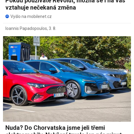
Pokud používáte Revolut, možná se i na vás
vztahuje nečekaná změna
Vyšlo na mobilenet.cz
Ioannis Papadopoulos
,
3. 8.
Nuda? Do Chorvatska jsme jeli třemi