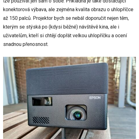
lze používat jen sám o sobě. Příkladná je také dostačující
konektorová výbava, ale zejména kvalita obrazu o uhlopříčce
až 150 palců. Projektor bych se nebál doporučit nejen těm,
kterým se stýská po (kdysi běžné) návštěvě kina, ale i
uživatelům, kteří si chtějí dopřát velkou uhlopříčku a ocení
snadnou přenosnost.