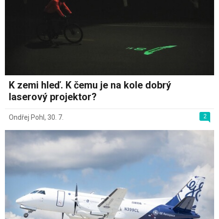
K zemi hleď. K čemu je na kole dobrý
laserový projektor?
2
Ondřej Pohl
,
30. 7.