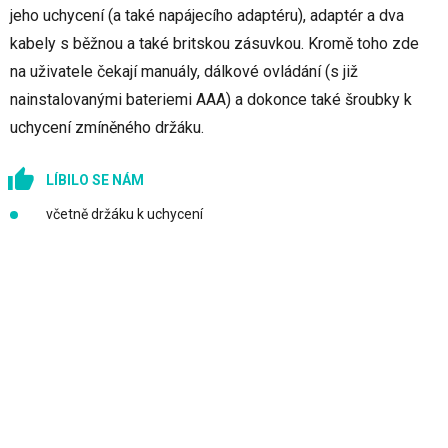
jeho uchycení (a také napájecího adaptéru), adaptér a dva
kabely s běžnou a také britskou zásuvkou. Kromě toho zde
na uživatele čekají manuály, dálkové ovládání (s již
nainstalovanými bateriemi AAA) a dokonce také šroubky k
uchycení zmíněného držáku.
LÍBILO SE NÁM
včetně držáku k uchycení