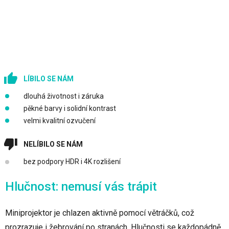
LÍBILO SE NÁM
dlouhá životnost i záruka
pěkné barvy i solidní kontrast
velmi kvalitní ozvučení
NELÍBILO SE NÁM
bez podpory HDR i 4K rozlišení
Hlučnost: nemusí vás trápit
Miniprojektor je chlazen aktivně pomocí větráčků, což
prozrazuje i žebrování po stranách. Hlučnosti se každopádně