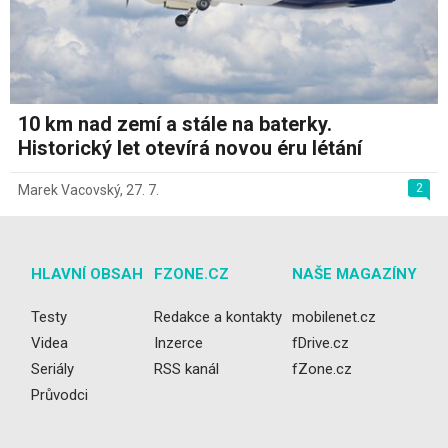
10 km nad zemí a stále na baterky.
Historický let otevírá novou éru létání
2
Marek Vacovský
,
27. 7.
HLAVNÍ OBSAH
FZONE.CZ
NAŠE MAGAZÍNY
Testy
Redakce a kontakty
mobilenet.cz
Videa
Inzerce
fDrive.cz
Seriály
RSS kanál
fZone.cz
Průvodci