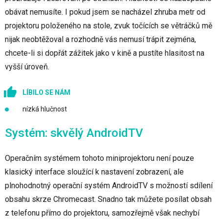
obávat nemusíte. I pokud jsem se nacházel zhruba metr od
projektoru položeného na stole, zvuk točících se větráčků mě
nijak neobtěžoval a rozhodně vás nemusí trápit zejména,
chcete-li si dopřát zážitek jako v kině a pustíte hlasitost na
vyšší úroveň.
LÍBILO SE NÁM
nízká hlučnost
Systém: skvělý AndroidTV
Operačním systémem tohoto miniprojektoru není pouze
klasický interface sloužící k nastavení zobrazení, ale
plnohodnotný operační systém AndroidTV s možností sdílení
obsahu skrze Chromecast. Snadno tak můžete posílat obsah
z telefonu přímo do projektoru, samozřejmě však nechybí