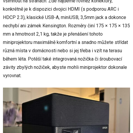
všimnout na stranách. Zde najdeme rovněž konektory,
konkrétně je k dispozici dvojici HDMI (s podporou ARC i
HDCP 2.3), klasické USB-A, miniUSB, 3,5mm jack a dokonce
nechybí ani zámek Kensington. Rozměry činí 175‎ × 175 × 135
mm a hmotnost 2,1 kg, takže je přenášení tohoto
miniprojektoru maximálně komfortní a snadno můžete střídat
různá místa v domácnosti nebo si jej třeba i vzít na terasu
během léta. Potěší také integrovaná nožička či šroubovací
závity zbylých nožiček, abyste mohli miniprojektor dokonale
vyrovnat.