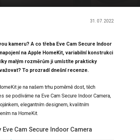
31. 07. 2022
ovou kameru? A co třeba Eve Cam Secure Indoor
apojení na Apple HomeKit, variabilní konstrukci
Díky malým rozměrům ji umístíte prakticky
 uvažovat? To prozradí dnešní recenze.
meKit je na našem trhu poměrně dost, těch
es se podíváme na Eve Cam Secure Indoor Camera,
tojánkem, elegantním designem, kvalitním
ením na HomeKit.
y Eve Cam Secure Indoor Camera