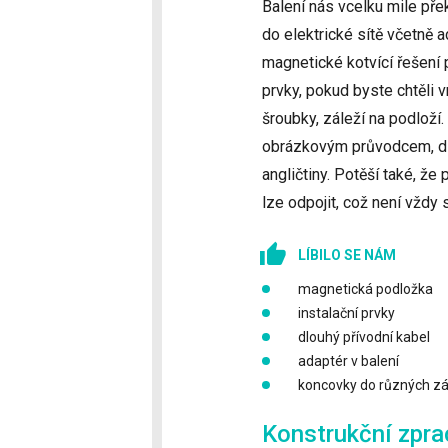
Balení nás vcelku mile př
do elektrické sítě včetně 
magnetické kotvící řešení 
prvky, pokud byste chtěli 
šroubky, záleží na podloží
obrázkovým průvodcem, dík
angličtiny. Potěší také, že
lze odpojit, což není vždy 
LÍBILO SE NÁM
magnetická podložka
instalační prvky
dlouhý přívodní kabel
adaptér v balení
koncovky do různých zá
Konstrukční zprac