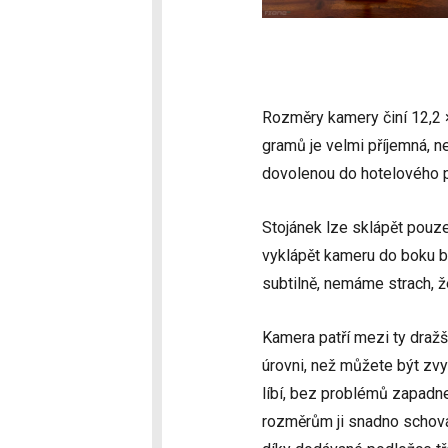
Rozměry kamery činí 12,2 ×
gramů je velmi příjemná, n
dovolenou do hotelového po
Stojánek lze sklápět pouz
vyklápět kameru do boku b
subtilně, nemáme strach, ž
Kamera patří mezi ty dražší
úrovni, než můžete být zv
líbí, bez problémů zapadne
rozměrům ji snadno schová