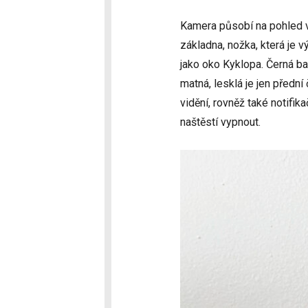
Kamera působí na pohled v
základna, nožka, která je 
jako oko Kyklopa. Černá bar
matná, lesklá je jen předn
vidění, rovněž také notifik
naštěstí vypnout.