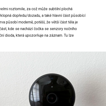
elmi roztomile, za což může subtilní plochá
výklopná dopředu/dozadu, a také hlavní část působící
va působí moderně, potěší, že větší část těla je
í část, kde se nachází čočka se senzory nočního
ační dioda, která upozorňuje na záznam. Tu lze