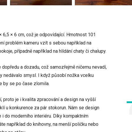
 6,5 × 6 cm, což je odpovídající. Hmotnost 101
ení problém kameru vzít s sebou například na
koje, případně například na hlídání chaty či chalupy.
e dopředu a dozadu, což samozřejmě ničemu nevadí,
y nedávalo smysl. I když působí nožka vcelku
e by se po čase zlomila.
, proto je i kvalita zpracování a design na vyšší
yklí u konkurence za pár stokorun. Nám se design
 i do moderního interiéru. Díky kompaktním
te například do knihovny, na menší poličku nebo