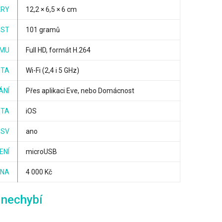
ĚRY
12,2 × 6,5 × 6 cm
ST
101 gramů
AMU
Full HD, formát H.264
ITA
Wi-Fi (2,4 i 5 GHz)
ÁNÍ
Přes aplikaci Eve, nebo Domácnost
ITA
iOS
HSV
ano
ENÍ
microUSB
ENA
4 000 Kč
 nechybí