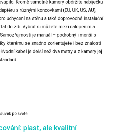
ekvapilo. Kromě samotné kamery obdržíte nabíječku
adaptéru s různými koncovkami (EU, UK, US, AU),
pro uchycení na stěnu a také doprovodné instalační
vrtat do zdi. Vybrat si můžete mezi nalepením a
. Samozřejmostí je manuál – podrobný i menší s
y kterému se snadno zorientujete i bez znalosti
 přívodní kabel je delší než dva metry a z kamery jej
standard.
suvek po světě
ování: plast, ale kvalitní