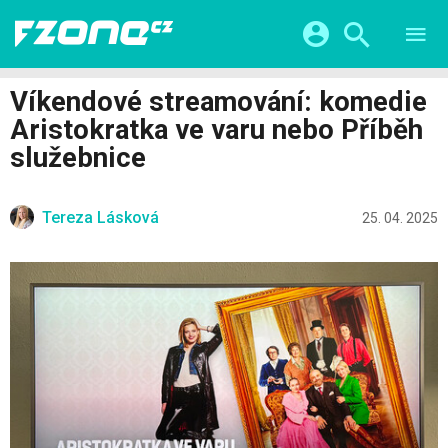
TESTY
CHYTRÁ DOMÁCNOST
Přihlášení a registrace pomocí:
Víkendové streamování: komedie
CHYTRÁ MĚSTA
VIDEA
Aristokratka ve varu nebo Příběh
ŽIVOT BUDOUCNOSTI
Facebook
Google
SERIÁLY
služebnice
HRY A ZÁBAVA
KATEGORIE
Twitter
Apple
Microsoft
FINTECH
Tereza Lásková
25. 04. 2025