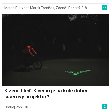
42
Martin Pultzner
,
Marek Tomíšek
,
Zdeněk Pečený
,
2. 8.
K zemi hleď. K čemu je na kole dobrý
laserový projektor?
2
Ondřej Pohl
,
30. 7.