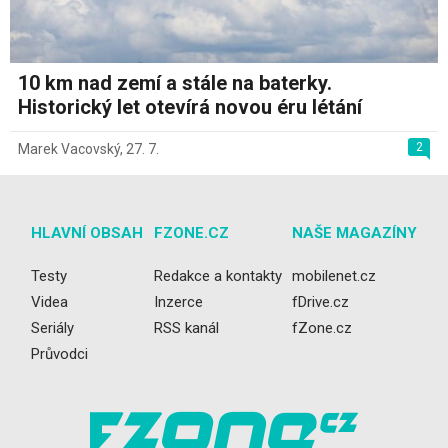
10 km nad zemí a stále na baterky.
Historický let otevírá novou éru létání
2
Marek Vacovský
,
27. 7.
HLAVNÍ OBSAH
FZONE.CZ
NAŠE MAGAZÍNY
Testy
Redakce a kontakty
mobilenet.cz
Videa
Inzerce
fDrive.cz
Seriály
RSS kanál
fZone.cz
Průvodci