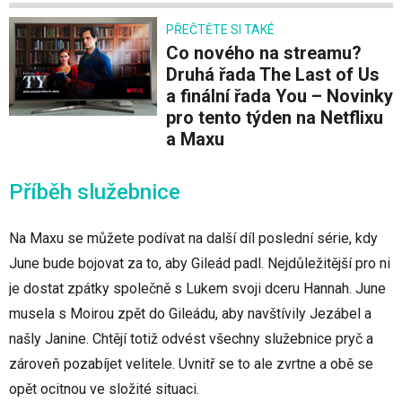
PŘEČTĚTE SI TAKÉ
Co nového na streamu?
Druhá řada The Last of Us
a finální řada You – Novinky
pro tento týden na Netflixu
a Maxu
Příběh služebnice
Na Maxu se můžete podívat na další díl poslední série, kdy
June bude bojovat za to, aby Gileád padl. Nejdůležitější pro ni
je dostat zpátky společně s Lukem svoji dceru Hannah. June
musela s Moirou zpět do Gileádu, aby navštívily Jezábel a
našly Janine. Chtějí totiž odvést všechny služebnice pryč a
zároveň pozabíjet velitele. Uvnitř se to ale zvrtne a obě se
opět ocitnou ve složité situaci.