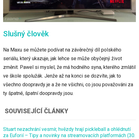
Slušný člověk
Na Maxu se můžete podívat na závěrečný díl polského
seriálu, který ukazuje, jak lehce se může obyčejný život
změnit. Pawel si myslel, že má hodného syna, kterého zmlátil
ve škole spolužák. Jenže až na konci se dozvíte, jak to
všechno doopravdy je a že ne všichni, co jsou považováni za
ty špatné, špatní doopravdy jsou.
SOUVISEJÍCÍ ČLÁNKY
Stuart nezachrání vesmír, hvězdy hrají pickleball a ohlédnutí
za Euforií – Tipy a novinky na streamovacích platformách (30.