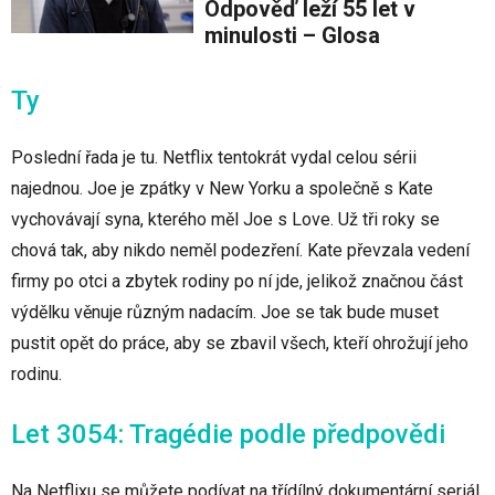
Odpověď leží 55 let v
minulosti – Glosa
Ty
Poslední řada je tu. Netflix tentokrát vydal celou sérii
najednou. Joe je zpátky v New Yorku a společně s Kate
vychovávají syna, kterého měl Joe s Love. Už tři roky se
chová tak, aby nikdo neměl podezření. Kate převzala vedení
firmy po otci a zbytek rodiny po ní jde, jelikož značnou část
výdělku věnuje různým nadacím. Joe se tak bude muset
pustit opět do práce, aby se zbavil všech, kteří ohrožují jeho
rodinu.
Let 3054: Tragédie podle předpovědi
Na Netflixu se můžete podívat na třídílný dokumentární seriál,