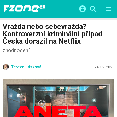
TESTY
CHYTRÁ DOMÁCNOST
Přihlášení a registrace pomocí:
Vražda nebo sebevražda?
CHYTRÁ MĚSTA
VIDEA
Kontroverzní kriminální případ
ŽIVOT BUDOUCNOSTI
Facebook
Google
SERIÁLY
Česka dorazil na Netflix
HRY A ZÁBAVA
KATEGORIE
Twitter
Apple
Microsoft
zhodnocení
FINTECH
Tereza Lásková
24. 02. 2025