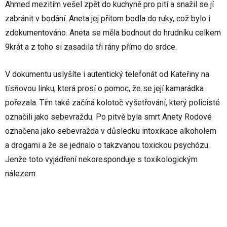
Ahmed mezitím vešel zpět do kuchyně pro pití a snažil se jí
zabránit v bodání. Aneta jej přitom bodla do ruky, což bylo i
zdokumentováno. Aneta se měla bodnout do hrudníku celkem
9krát a z toho si zasadila tři rány přímo do srdce.
V dokumentu uslyšíte i autentický telefonát od Kateřiny na
tísňovou linku, která prosí o pomoc, že se její kamarádka
pořezala. Tím také začíná kolotoč vyšetřování, který policisté
označili jako sebevraždu. Po pitvě byla smrt Anety Rodové
označena jako sebevražda v důsledku intoxikace alkoholem
a drogami a že se jednalo o takzvanou toxickou psychózu.
Jenže toto vyjádření nekoresponduje s toxikologickým
nálezem.