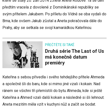
které se staly 20. září 2014 23leté Anetě Rodové. Ta se den
předtím vracela z dovolené z Dominikánské republiky se
svým přítelem Jakubem. Po příletu do Vídně se oba vydali do
Brna, kde ovšem Jakub zůstal a Aneta pokračovala dále do
Prahy, aby se setkala se svojí kamarádkou Kateřinou.
PŘEČTĚTE SI TAKÉ
Druhá série The Last of Us
má konečně datum
premiéry
Kateřina s sebou přivedla i svého tehdejšího přítele Ahmeda
a společně šli do baru, kde si mimo jiné vzali i kokain. Nad
ránem se všichni tři přemístili do bytu Ahmeda, kde si ještě
Kateřina a Ahmed vzali další kokain a následně si šli lehnout.
Aneta mezitím měla vzít v kuchyni nůž a začít se bodat.