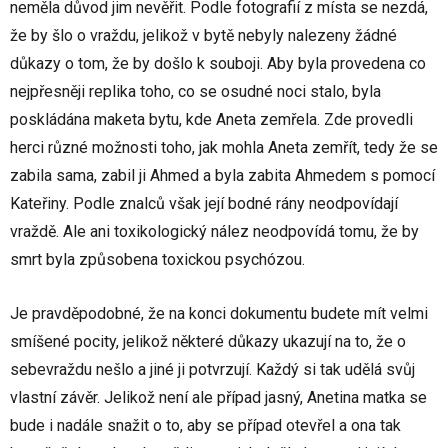
neměla důvod jim nevěřit. Podle fotografií z místa se nezdá,
že by šlo o vraždu, jelikož v bytě nebyly nalezeny žádné
důkazy o tom, že by došlo k souboji. Aby byla provedena co
nejpřesněji replika toho, co se osudné noci stalo, byla
poskládána maketa bytu, kde Aneta zemřela. Zde provedli
herci různé možnosti toho, jak mohla Aneta zemřít, tedy že se
zabila sama, zabil ji Ahmed a byla zabita Ahmedem s pomocí
Kateřiny. Podle znalců však její bodné rány neodpovídají
vraždě. Ale ani toxikologický nález neodpovídá tomu, že by
smrt byla způsobena toxickou psychózou.
Je pravděpodobné, že na konci dokumentu budete mít velmi
smíšené pocity, jelikož některé důkazy ukazují na to, že o
sebevraždu nešlo a jiné ji potvrzují. Každý si tak udělá svůj
vlastní závěr. Jelikož není ale případ jasný, Anetina matka se
bude i nadále snažit o to, aby se případ otevřel a ona tak