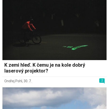
K zemi hleď. K čemu je na kole dobrý
laserový projektor?
2
Ondřej Pohl
,
30. 7.