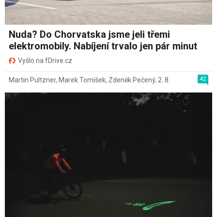
Nuda? Do Chorvatska jsme jeli třemi
elektromobily. Nabíjení trvalo jen pár minut
Vyšlo na fDrive.cz
42
Martin Pultzner
,
Marek Tomíšek
,
Zdeněk Pečený
,
2. 8.