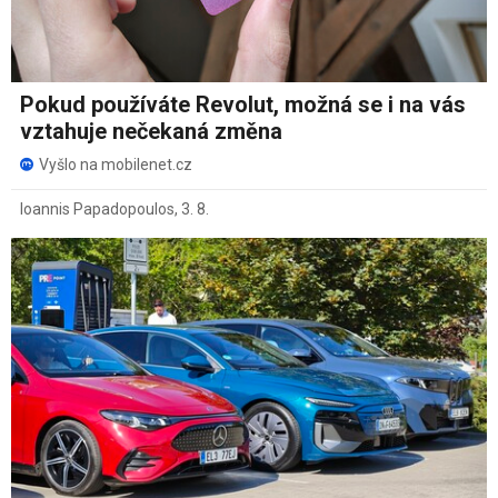
Pokud používáte Revolut, možná se i na vás
vztahuje nečekaná změna
Vyšlo na mobilenet.cz
Ioannis Papadopoulos
,
3. 8.