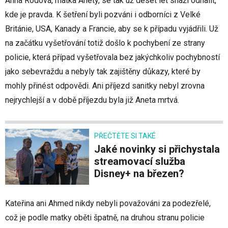
Anna Rodová, matka Anety, se tak už deset let snaží odhalit,
kde je pravda. K šetření byli pozváni i odborníci z Velké
Británie, USA, Kanady a Francie, aby se k případu vyjádřili. Už
na začátku vyšetřování totiž došlo k pochybení ze strany
policie, která případ vyšetřovala bez jakýchkoliv pochybností
jako sebevraždu a nebyly tak zajištěny důkazy, které by
mohly přinést odpovědi. Ani příjezd sanitky nebyl zrovna
nejrychlejší a v době příjezdu byla již Aneta mrtvá.
PŘEČTĚTE SI TAKÉ
Jaké novinky si přichystala
streamovací služba
Disney+ na březen?
Kateřina ani Ahmed nikdy nebyli považováni za podezřelé,
což je podle matky oběti špatně, na druhou stranu policie