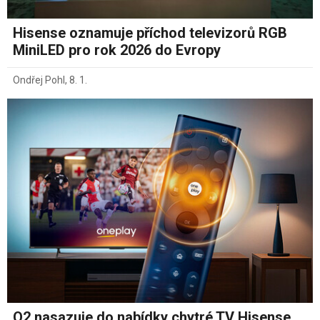
Hisense oznamuje příchod televizorů RGB
MiniLED pro rok 2026 do Evropy
Ondřej Pohl
,
8. 1.
O2 nasazuje do nabídky chytré TV Hisense.