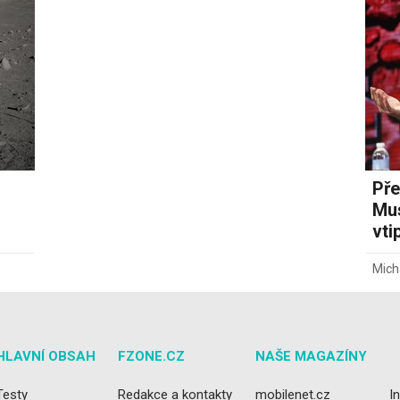
Pře
Mus
vti
Micha
HLAVNÍ OBSAH
FZONE.CZ
NAŠE MAGAZÍNY
Testy
Redakce a kontakty
mobilenet.cz
I