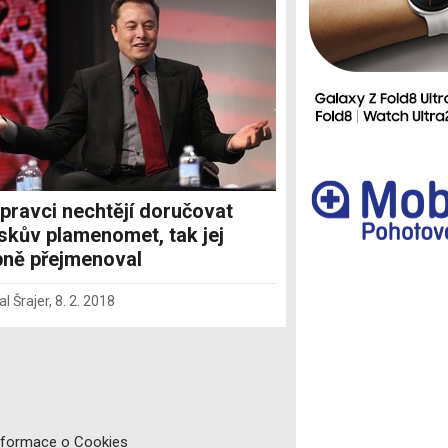
Ostatní
pravci nechtějí doručovat
kův plamenomet, tak jej
pně přejmenoval
l Šrajer
,
8. 2. 2018
nformace o Cookies