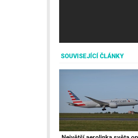
SOUVISEJÍCÍ ČLÁNKY
Největší aerolinka světa op