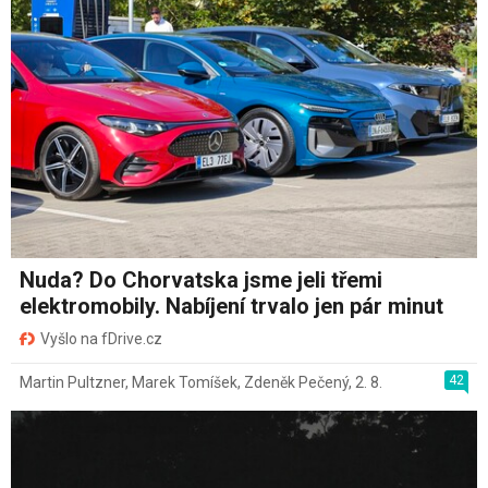
Nuda? Do Chorvatska jsme jeli třemi
elektromobily. Nabíjení trvalo jen pár minut
Vyšlo na fDrive.cz
42
Martin Pultzner
,
Marek Tomíšek
,
Zdeněk Pečený
,
2. 8.