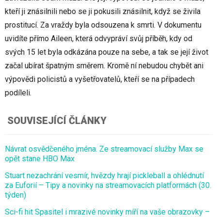
kteří ji znásilnili nebo se ji pokusili znásilnit, když se živila
prostitucí. Za vraždy byla odsouzena k smrti. V dokumentu
uvidíte přímo Aileen, která odvypráví svůj příběh, kdy od
svých 15 let byla odkázána pouze na sebe, a tak se její život
začal ubírat špatným směrem. Kromě ní nebudou chybět ani
výpovědi policistů a vyšetřovatelů, kteří se na případech
podíleli.
SOUVISEJÍCÍ ČLÁNKY
Návrat osvědčeného jména. Ze streamovací služby Max se
opět stane HBO Max
Stuart nezachrání vesmír, hvězdy hrají pickleball a ohlédnutí
za Euforií – Tipy a novinky na streamovacích platformách (30.
týden)
Sci-fi hit Spasitel i mrazivé novinky míří na vaše obrazovky –