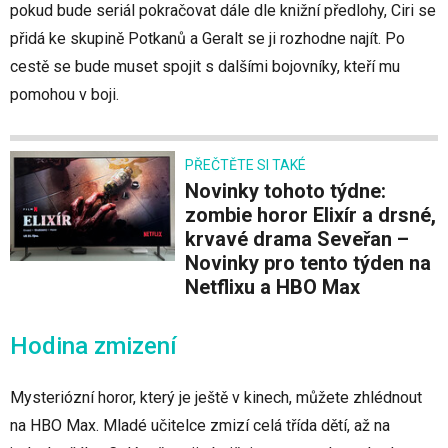
pokud bude seriál pokračovat dále dle knižní předlohy, Ciri se
přidá ke skupině Potkanů a Geralt se ji rozhodne najít. Po
cestě se bude muset spojit s dalšími bojovníky, kteří mu
pomohou v boji.
PŘEČTĚTE SI TAKÉ
Novinky tohoto týdne:
zombie horor Elixír a drsné,
krvavé drama Seveřan –
Novinky pro tento týden na
Netflixu a HBO Max
Hodina zmizení
Mysteriózní horor, který je ještě v kinech, můžete zhlédnout
na HBO Max. Mladé učitelce zmizí celá třída dětí, až na