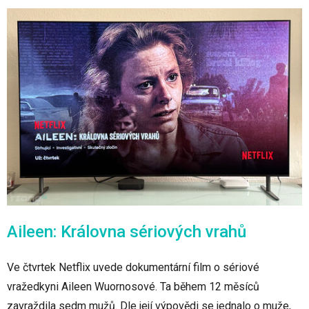
Aileen: Královna sériových vrahů
Ve čtvrtek Netflix uvede dokumentární film o sériové
vražedkyni Aileen Wuornosové. Ta během 12 měsíců
zavraždila sedm mužů. Dle její výpovědi se jednalo o muže,