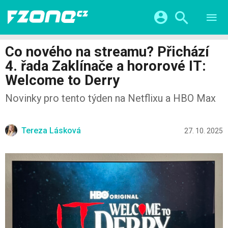
TESTY
CHYTRÁ DOMÁCNOST
Přihlášení a registrace pomocí:
Co nového na streamu? Přichází
CHYTRÁ MĚSTA
VIDEA
4. řada Zaklínače a hororové IT:
ŽIVOT BUDOUCNOSTI
Facebook
Google
SERIÁLY
Welcome to Derry
HRY A ZÁBAVA
KATEGORIE
Twitter
Apple
Microsoft
Novinky pro tento týden na Netflixu a HBO Max
FINTECH
Tereza Lásková
27. 10. 2025