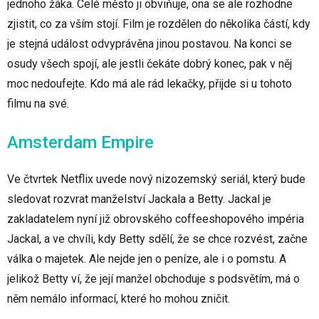
jednoho žáka. Celé město ji obviňuje, ona se ale rozhodne
zjistit, co za vším stojí. Film je rozdělen do několika částí, kdy
je stejná událost odvyprávěna jinou postavou. Na konci se
osudy všech spojí, ale jestli čekáte dobrý konec, pak v něj
moc nedoufejte. Kdo má ale rád lekačky, přijde si u tohoto
filmu na své.
Amsterdam Empire
Ve čtvrtek Netflix uvede nový nizozemský seriál, který bude
sledovat rozvrat manželství Jackala a Betty. Jackal je
zakladatelem nyní již obrovského coffeeshopového impéria
Jackal, a ve chvíli, kdy Betty sdělí, že se chce rozvést, začne
válka o majetek. Ale nejde jen o peníze, ale i o pomstu. A
jelikož Betty ví, že její manžel obchoduje s podsvětím, má o
něm nemálo informací, které ho mohou zničit.