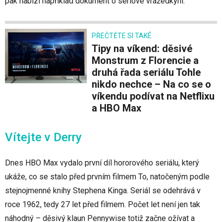
pak nabízí například dokument o sériové vražedkyni.
PŘEČTĚTE SI TAKÉ
Tipy na víkend: děsivé
Monstrum z Florencie a
druhá řada seriálu Tohle
nikdo nechce – Na co se o
víkendu podívat na Netflixu
a HBO Max
Vítejte v Derry
Dnes HBO Max vydalo první díl hororového seriálu, který
ukáže, co se stalo před prvním filmem To, natočeným podle
stejnojmenné knihy Stephena Kinga. Seriál se odehrává v
roce 1962, tedy 27 let před filmem. Počet let není jen tak
náhodný – děsivý klaun Pennywise totiž začne ožívat a