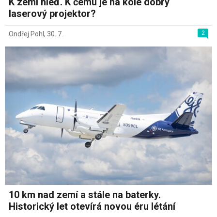
K zemi hleď. K čemu je na kole dobrý
laserový projektor?
2
Ondřej Pohl
,
30. 7.
10 km nad zemí a stále na baterky.
Historický let otevírá novou éru létání