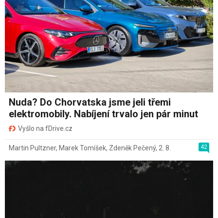
Nuda? Do Chorvatska jsme jeli třemi
elektromobily. Nabíjení trvalo jen pár minut
Vyšlo na fDrive.cz
42
Martin Pultzner
,
Marek Tomíšek
,
Zdeněk Pečený
,
2. 8.