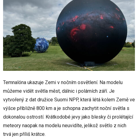
Temnalóna ukazuje Zemi v nočním osvětlení. Na modelu
můžeme vidět světla měst, dálnic i polárních září. Je
vytvořený z dat družice Suomi NPP, která létá kolem Země ve
výšce přibližně 800 km a je schopna zachytit noční světla s
dokonalou ostrostí. Krátkodobé jevy jako blesky či prolétající
meteory naopak na modelu neuvidíte, jelikož světlo z nich
trvá jen příliš krátce.