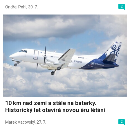
2
Ondřej Pohl
,
30. 7.
10 km nad zemí a stále na baterky.
Historický let otevírá novou éru létání
2
Marek Vacovský
,
27. 7.