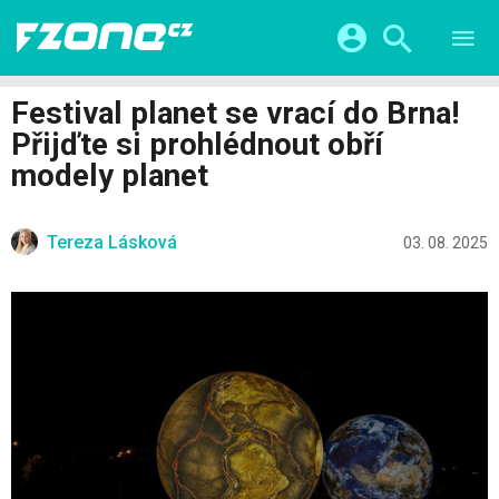
TESTY
CHYTRÁ DOMÁCNOST
Přihlášení a registrace pomocí:
Festival planet se vrací do Brna!
CHYTRÁ MĚSTA
VIDEA
Přijďte si prohlédnout obří
ŽIVOT BUDOUCNOSTI
Facebook
Google
SERIÁLY
modely planet
HRY A ZÁBAVA
KATEGORIE
Twitter
Apple
Microsoft
FINTECH
Tereza Lásková
03. 08. 2025