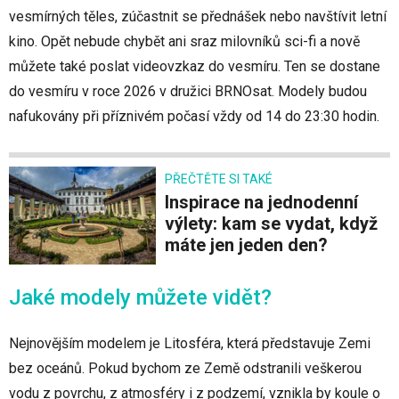
vesmírných těles, zúčastnit se přednášek nebo navštívit letní
kino. Opět nebude chybět ani sraz milovníků sci-fi a nově
můžete také poslat videovzkaz do vesmíru. Ten se dostane
do vesmíru v roce 2026 v družici BRNOsat. Modely budou
nafukovány při příznivém počasí vždy od 14 do 23:30 hodin.
PŘEČTĚTE SI TAKÉ
Inspirace na jednodenní
výlety: kam se vydat, když
máte jen jeden den?
Jaké modely můžete vidět?
Nejnovějším modelem je Litosféra, která představuje Zemi
bez oceánů. Pokud bychom ze Země odstranili veškerou
vodu z povrchu, z atmosféry i z podzemí, vznikla by koule o