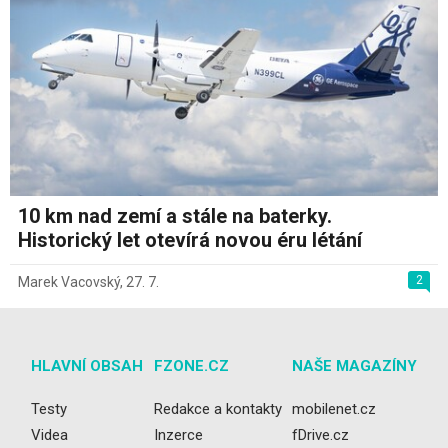
10 km nad zemí a stále na baterky.
Historický let otevírá novou éru létání
2
Marek Vacovský
,
27. 7.
HLAVNÍ OBSAH
FZONE.CZ
NAŠE MAGAZÍNY
Testy
Redakce a kontakty
mobilenet.cz
Videa
Inzerce
fDrive.cz