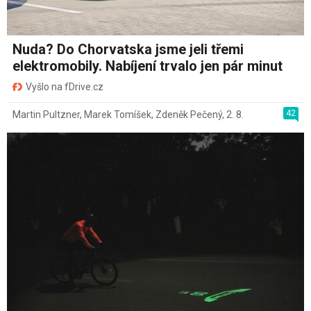
Nuda? Do Chorvatska jsme jeli třemi
elektromobily. Nabíjení trvalo jen pár minut
Vyšlo na fDrive.cz
42
Martin Pultzner
,
Marek Tomíšek
,
Zdeněk Pečený
,
2. 8.