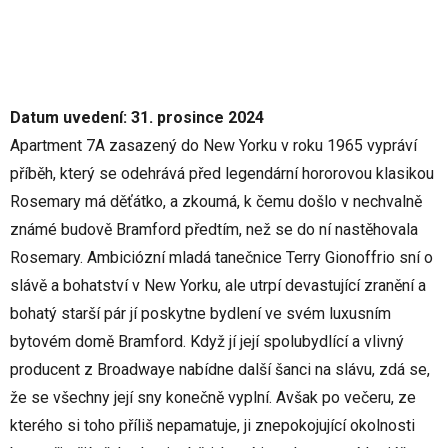
Datum uvedení: 31. prosince 2024
Apartment 7A zasazený do New Yorku v roku 1965 vypráví
příběh, který se odehrává před legendární hororovou klasikou
Rosemary má děťátko, a zkoumá, k čemu došlo v nechvalně
známé budově Bramford předtím, než se do ní nastěhovala
Rosemary. Ambiciózní mladá tanečnice Terry Gionoffrio sní o
slávě a bohatství v New Yorku, ale utrpí devastující zranění a
bohatý starší pár jí poskytne bydlení ve svém luxusním
bytovém domě Bramford. Když jí její spolubydlící a vlivný
producent z Broadwaye nabídne další šanci na slávu, zdá se,
že se všechny její sny konečně vyplní. Avšak po večeru, ze
kterého si toho příliš nepamatuje, ji znepokojující okolnosti