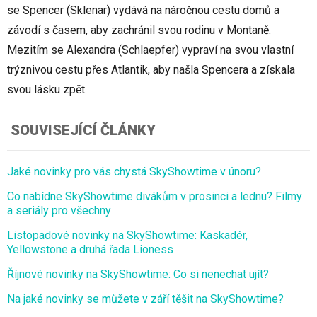
se Spencer (Sklenar) vydává na náročnou cestu domů a
závodí s časem, aby zachránil svou rodinu v Montaně.
Mezitím se Alexandra (Schlaepfer) vypraví na svou vlastní
trýznivou cestu přes Atlantik, aby našla Spencera a získala
svou lásku zpět.
SOUVISEJÍCÍ ČLÁNKY
Jaké novinky pro vás chystá SkyShowtime v únoru?
Co nabídne SkyShowtime divákům v prosinci a lednu? Filmy
a seriály pro všechny
Listopadové novinky na SkyShowtime: Kaskadér,
Yellowstone a druhá řada Lioness
Říjnové novinky na SkyShowtime: Co si nenechat ujít?
Na jaké novinky se můžete v září těšit na SkyShowtime?