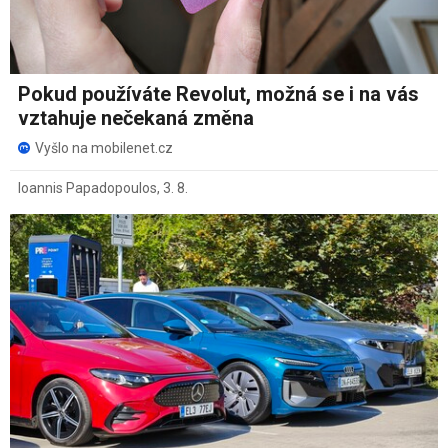
Pokud používáte Revolut, možná se i na vás
vztahuje nečekaná změna
Vyšlo na mobilenet.cz
Ioannis Papadopoulos
,
3. 8.