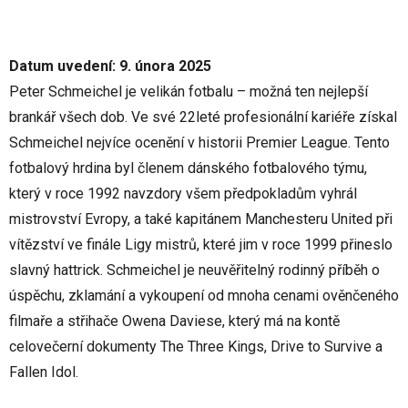
Datum uvedení: 9. února 2025
Peter Schmeichel je velikán fotbalu – možná ten nejlepší
brankář všech dob. Ve své 22leté profesionální kariéře získal
Schmeichel nejvíce ocenění v historii Premier League. Tento
fotbalový hrdina byl členem dánského fotbalového týmu,
který v roce 1992 navzdory všem předpokladům vyhrál
mistrovství Evropy, a také kapitánem Manchesteru United při
vítězství ve finále Ligy mistrů, které jim v roce 1999 přineslo
slavný hattrick. Schmeichel je neuvěřitelný rodinný příběh o
úspěchu, zklamání a vykoupení od mnoha cenami ověnčeného
filmaře a střihače Owena Daviese, který má na kontě
celovečerní dokumenty The Three Kings, Drive to Survive a
Fallen Idol.