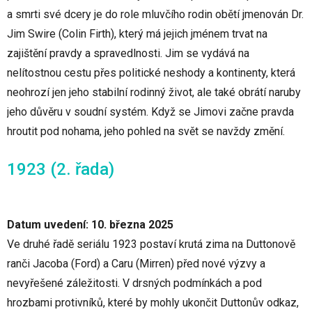
a smrti své dcery je do role mluvčího rodin obětí jmenován Dr.
Jim Swire (Colin Firth), který má jejich jménem trvat na
zajištění pravdy a spravedlnosti. Jim se vydává na
nelítostnou cestu přes politické neshody a kontinenty, která
neohrozí jen jeho stabilní rodinný život, ale také obrátí naruby
jeho důvěru v soudní systém. Když se Jimovi začne pravda
hroutit pod nohama, jeho pohled na svět se navždy změní.
1923 (2. řada)
Datum uvedení: 10. března 2025
Ve druhé řadě seriálu 1923 postaví krutá zima na Duttonově
ranči Jacoba (Ford) a Caru (Mirren) před nové výzvy a
nevyřešené záležitosti. V drsných podmínkách a pod
hrozbami protivníků, které by mohly ukončit Duttonův odkaz,