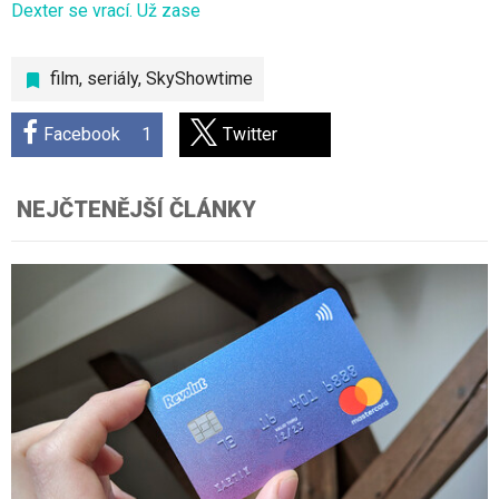
Dexter se vrací. Už zase
film
,
seriály
,
SkyShowtime
Facebook
1
Twitter
NEJČTENĚJŠÍ ČLÁNKY