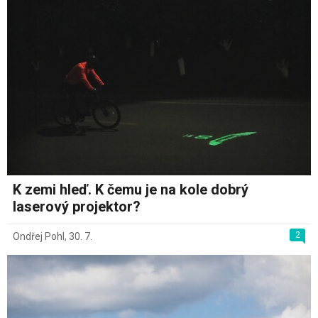
K zemi hleď. K čemu je na kole dobrý
laserový projektor?
2
Ondřej Pohl
,
30. 7.