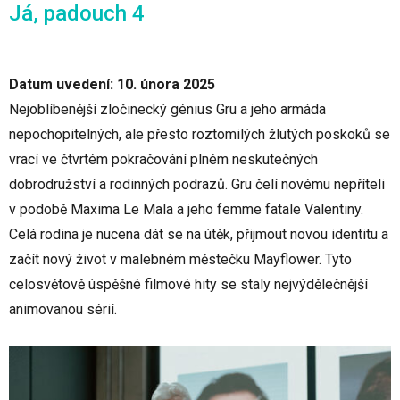
Já, padouch 4
Datum uvedení: 10. února 2025
Nejoblíbenější zločinecký génius Gru a jeho armáda
nepochopitelných, ale přesto roztomilých žlutých poskoků se
vrací ve čtvrtém pokračování plném neskutečných
dobrodružství a rodinných podrazů. Gru čelí novému nepříteli
v podobě Maxima Le Mala a jeho femme fatale Valentiny.
Celá rodina je nucena dát se na útěk, přijmout novou identitu a
začít nový život v malebném městečku Mayflower. Tyto
celosvětově úspěšné filmové hity se staly nejvýdělečnější
animovanou sérií.