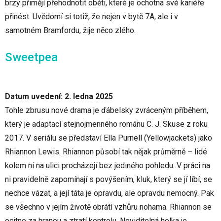
brzy přimějí přehodnotit oběti, které je ochotna své kariéře
přinést. Uvědomí si totiž, že nejen v bytě 7A, ale i v
samotném Bramfordu, žije něco zlého.
Sweetpea
Datum uvedení: 2. ledna 2025
Tohle zbrusu nové drama je ďábelsky zvráceným příběhem,
který je adaptací stejnojmenného románu C. J. Skuse z roku
2017. V seriálu se představí Ella Purnell (Yellowjackets) jako
Rhiannon Lewis. Rhiannon působí tak nějak průměrně – lidé
kolem ní na ulici procházejí bez jediného pohledu. V práci na
ni pravidelně zapomínají s povýšením, kluk, který se jí líbí, se
nechce vázat, a její táta je opravdu, ale opravdu nemocný. Pak
se všechno v jejím životě obrátí vzhůru nohama. Rhiannon se
ocitne za hranou a ztratí kontrolu. Neviditelná holka je