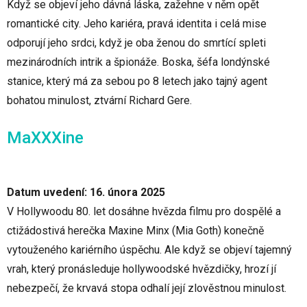
Když se objeví jeho dávná láska, zažehne v něm opět
romantické city. Jeho kariéra, pravá identita i celá mise
odporují jeho srdci, když je oba ženou do smrtící spleti
mezinárodních intrik a špionáže. Boska, šéfa londýnské
stanice, který má za sebou po 8 letech jako tajný agent
bohatou minulost, ztvární Richard Gere.
MaXXXine
Datum uvedení: 16. února 2025
V Hollywoodu 80. let dosáhne hvězda filmu pro dospělé a
ctižádostivá herečka Maxine Minx (Mia Goth) konečně
vytouženého kariérního úspěchu. Ale když se objeví tajemný
vrah, který pronásleduje hollywoodské hvězdičky, hrozí jí
nebezpečí, že krvavá stopa odhalí její zlověstnou minulost.