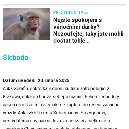
PŘEČTĚTE SI TAKÉ
Nejste spokojeni s
vánočními dárky?
Nezoufejte, taky jste mohli
dostat tohle...
Śleboda
Datum uvedení: 20. února 2025
Anka Serafin, doktorka v oboru kulturní antropologie z
Krakowa, utíká do hor za sebepoznáním. Během jedné túry
narazí na mrtvé tělo a rychle se zaplete do řešení záhadné
vraždy. Anka zkříží cestu Sebastianovi Strzygońovi,
nestydatému novináři na lovu za senzací a setká se s
Jędrekem Chowaniecem, místním policistou, se kterým v