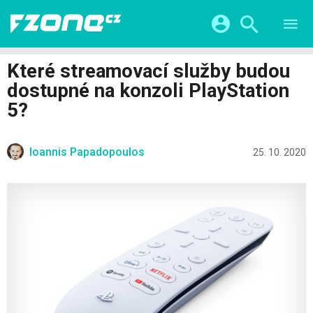
TESTY
CHYTRÁ DOMÁCNOST
Přihlášení a registrace pomocí:
Které streamovací služby budou
CHYTRÁ MĚSTA
VIDEA
dostupné na konzoli PlayStation
ŽIVOT BUDOUCNOSTI
Facebook
Google
SERIÁLY
5?
HRY A ZÁBAVA
KATEGORIE
Twitter
Apple
Microsoft
FINTECH
Ioannis Papadopoulos
25. 10. 2020