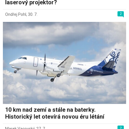
laserový projektor?
2
Ondřej Pohl
,
30. 7.
10 km nad zemí a stále na baterky.
Historický let otevírá novou éru létání
2
Marek Vacovský
,
27. 7.