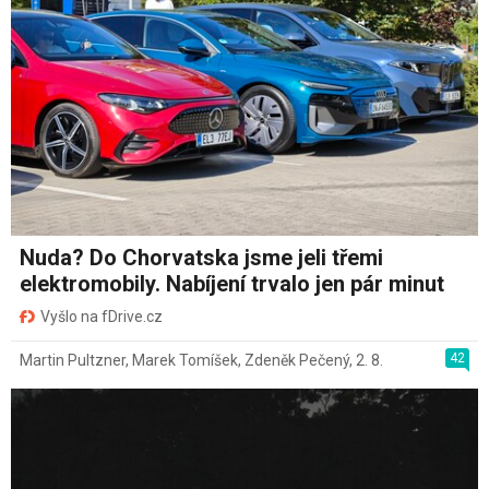
Nuda? Do Chorvatska jsme jeli třemi
elektromobily. Nabíjení trvalo jen pár minut
Vyšlo na fDrive.cz
42
Martin Pultzner
,
Marek Tomíšek
,
Zdeněk Pečený
,
2. 8.