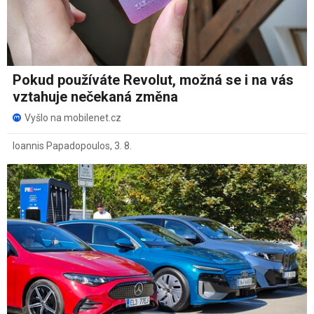
Pokud používáte Revolut, možná se i na vás
vztahuje nečekaná změna
Vyšlo na mobilenet.cz
Ioannis Papadopoulos
,
3. 8.