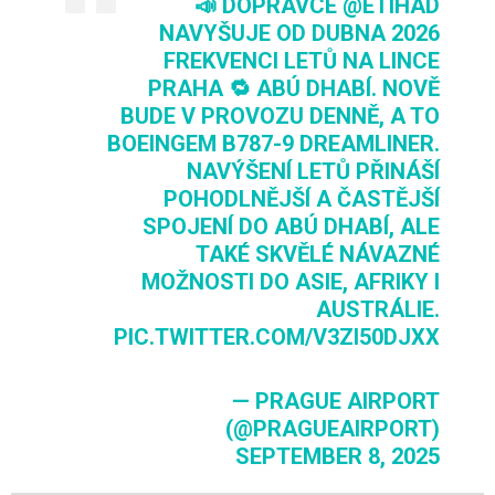
📣 DOPRAVCE
@ETIHAD
NAVYŠUJE OD DUBNA 2026
FREKVENCI LETŮ NA LINCE
PRAHA 🔁 ABÚ DHABÍ. NOVĚ
BUDE V PROVOZU DENNĚ, A TO
BOEINGEM B787-9 DREAMLINER.
NAVÝŠENÍ LETŮ PŘINÁŠÍ
POHODLNĚJŠÍ A ČASTĚJŠÍ
SPOJENÍ DO ABÚ DHABÍ, ALE
TAKÉ SKVĚLÉ NÁVAZNÉ
MOŽNOSTI DO ASIE, AFRIKY I
AUSTRÁLIE.
PIC.TWITTER.COM/V3ZI50DJXX
— PRAGUE AIRPORT
(@PRAGUEAIRPORT)
SEPTEMBER 8, 2025