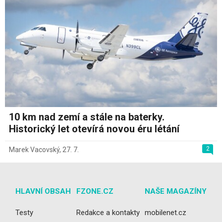
10 km nad zemí a stále na baterky.
Historický let otevírá novou éru létání
2
Marek Vacovský
,
27. 7.
HLAVNÍ OBSAH
FZONE.CZ
NAŠE MAGAZÍNY
Testy
Redakce a kontakty
mobilenet.cz