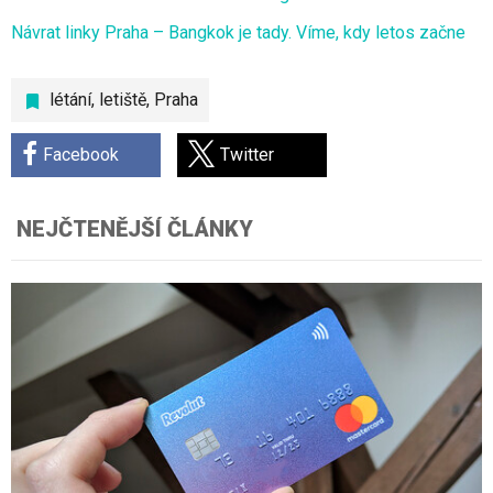
Návrat linky Praha – Bangkok je tady. Víme, kdy letos začne
létání
,
letiště
,
Praha
Facebook
Twitter
NEJČTENĚJŠÍ ČLÁNKY