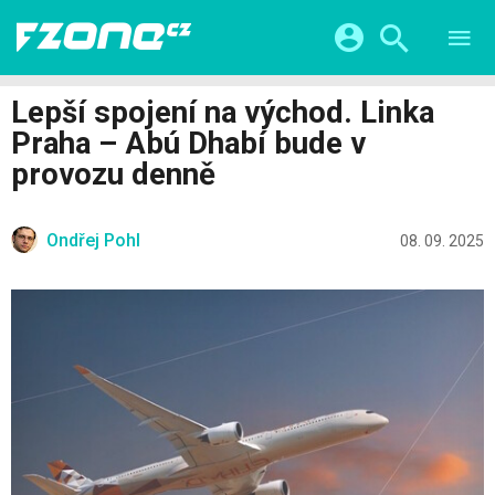
TESTY
CHYTRÁ DOMÁCNOST
Přihlášení a registrace pomocí:
Lepší spojení na východ. Linka
CHYTRÁ MĚSTA
VIDEA
Praha – Abú Dhabí bude v
ŽIVOT BUDOUCNOSTI
Facebook
Google
SERIÁLY
provozu denně
HRY A ZÁBAVA
KATEGORIE
Twitter
Apple
Microsoft
FINTECH
Ondřej Pohl
08. 09. 2025