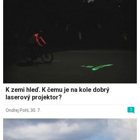
K zemi hleď. K čemu je na kole dobrý
laserový projektor?
2
Ondřej Pohl
,
30. 7.