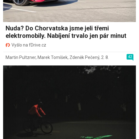
Nuda? Do Chorvatska jsme jeli třemi
elektromobily. Nabíjení trvalo jen pár minut
Vyšlo na fDrive.cz
42
Martin Pultzner
,
Marek Tomíšek
,
Zdeněk Pečený
,
2. 8.