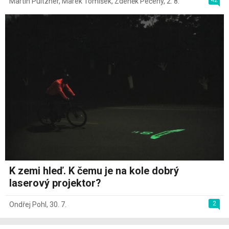
42
Martin Pultzner
,
Marek Tomíšek
,
Zdeněk Pečený
,
2. 8.
K zemi hleď. K čemu je na kole dobrý
laserový projektor?
2
Ondřej Pohl
,
30. 7.