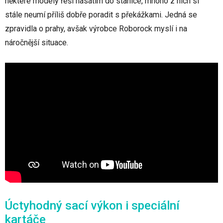
některé modely řeší nasátím do stanice, mnoho z nich si
stále neumí příliš dobře poradit s překážkami. Jedná se
zpravidla o prahy, avšak výrobce Roborock myslí i na
náročnější situace.
Úctyhodný sací výkon i speciální
kartáče