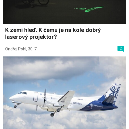
K zemi hleď. K čemu je na kole dobrý
laserový projektor?
2
Ondřej Pohl
,
30. 7.