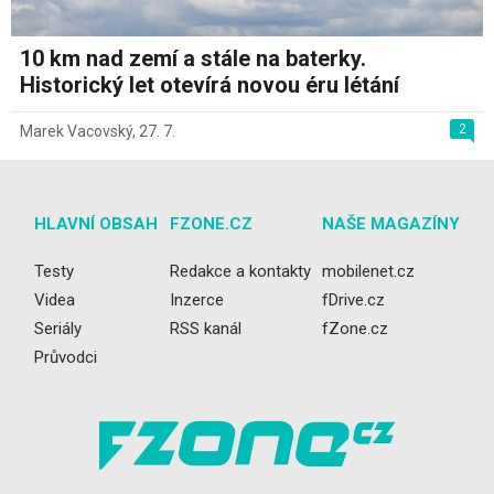
10 km nad zemí a stále na baterky.
Historický let otevírá novou éru létání
2
Marek Vacovský
,
27. 7.
HLAVNÍ OBSAH
FZONE.CZ
NAŠE MAGAZÍNY
Testy
Redakce a kontakty
mobilenet.cz
Videa
Inzerce
fDrive.cz
Seriály
RSS kanál
fZone.cz
Průvodci