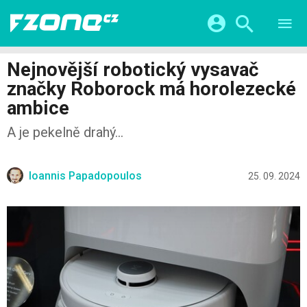
TESTY
CHYTRÁ DOMÁCNOST
Přihlášení a registrace pomocí:
Nejnovější robotický vysavač
CHYTRÁ MĚSTA
VIDEA
značky Roborock má horolezecké
ŽIVOT BUDOUCNOSTI
Facebook
Google
SERIÁLY
ambice
HRY A ZÁBAVA
KATEGORIE
Twitter
Apple
Microsoft
A je pekelně drahý...
FINTECH
Ioannis Papadopoulos
25. 09. 2024