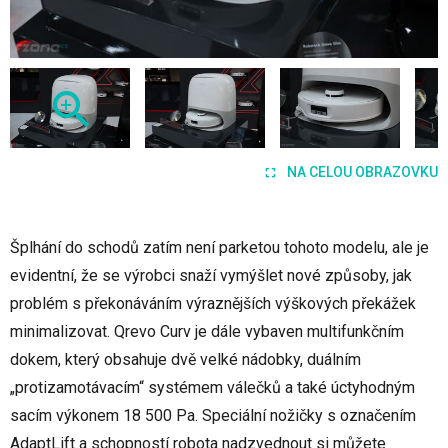
NA CELOU OBRAZOVKU
Šplhání do schodů zatím není parketou tohoto modelu, ale je
evidentní, že se výrobci snaží vymýšlet nové způsoby, jak
problém s překonáváním výraznějších výškových překážek
minimalizovat. Qrevo Curv je dále vybaven multifunkčním
dokem, který obsahuje dvě velké nádobky, duálním
„protizamotávacím“ systémem válečků a také úctyhodným
sacím výkonem 18 500 Pa. Speciální nožičky s označením
AdaptLift a schopností robota nadzvednout si můžete