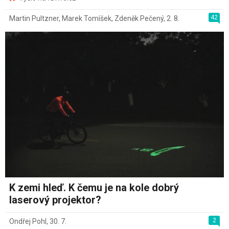
42
Martin Pultzner
,
Marek Tomíšek
,
Zdeněk Pečený
,
2. 8.
K zemi hleď. K čemu je na kole dobrý
laserový projektor?
2
Ondřej Pohl
,
30. 7.