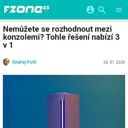
TESTY
CHYTRÁ DOMÁCNOST
Přihlášení a registrace pomocí:
Nemůžete se rozhodnout mezi
CHYTRÁ MĚSTA
VIDEA
konzolemi? Tohle řešení nabízí 3
ŽIVOT BUDOUCNOSTI
Facebook
Google
SERIÁLY
v 1
HRY A ZÁBAVA
KATEGORIE
Twitter
Apple
Microsoft
FINTECH
Ondřej Pohl
26. 01. 2026