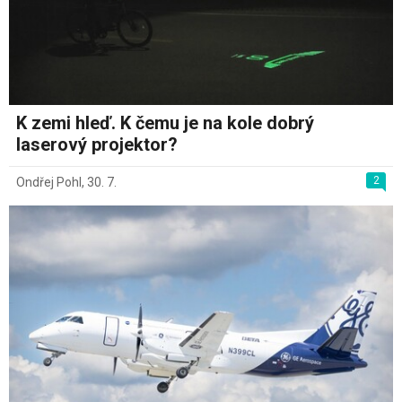
K zemi hleď. K čemu je na kole dobrý
laserový projektor?
2
Ondřej Pohl
,
30. 7.