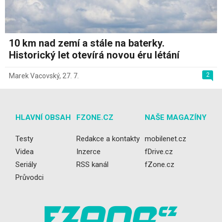
10 km nad zemí a stále na baterky.
Historický let otevírá novou éru létání
2
Marek Vacovský
,
27. 7.
HLAVNÍ OBSAH
FZONE.CZ
NAŠE MAGAZÍNY
Testy
Redakce a kontakty
mobilenet.cz
Videa
Inzerce
fDrive.cz
Seriály
RSS kanál
fZone.cz
Průvodci