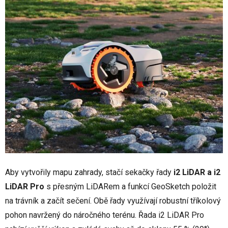
Aby vytvořily mapu zahrady, stačí sekačky řady
i2 LiDAR a i2
LiDAR Pro
s přesným LiDARem a funkcí GeoSketch položit
na trávník a začít sečení. Obě řady využívají robustní tříkolový
pohon navržený do náročného terénu. Řada i2 LiDAR Pro