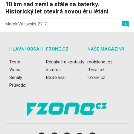
10 km nad zemí a stále na baterky.
Historický let otevírá novou éru létání
2
Marek Vacovský
,
27. 7.
HLAVNÍ OBSAH
FZONE.CZ
NAŠE MAGAZÍNY
Testy
Redakce a kontakty
mobilenet.cz
Videa
Inzerce
fDrive.cz
Seriály
RSS kanál
fZone.cz
Průvodci