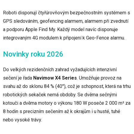
Roboti disponují čtyřúrovňovým bezpečnostním systémem s
GPS sledováním, geofencing alarmem, alarmem při zvednutí
a podporu Apple Find My. Každý model navíc disponuje
integrovaným 4G modulem k připojení k Geo-Fence alarmu.
Novinky roku 2026
Do velkých rezidenčních zahrad vyžadujících intenzivní
sečení je řada
Navimow X4 Series
. Umožňuje provoz na
svahu až do sklonu 84 % (40°), což je schopnost, která na trhu
robotických sekaček nemá obdoby. Se dvěma sečnými
kotouči a dvěma motory o výkonu 180 W poseče 2 000 m² za
8 hodin s precizním sečením až k okrajům i u husté, tuhé
nebo vysoké trávy.