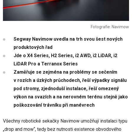
Fotografie: Navimow
Segway Navimow uvedla na trh svou šest nových
produktových řad
Jde o X4 Series, H2 Series, i2 AWD, i2 LiDAR, i2
LiDAR Pro a Terranox Series
Zaměřuje se zejména na problémy se sečením
v rozích a úzkých průchodech, řeší výpadky signálu
pod stromy, zjednoduší instalace, řeší omezený
výkon na svazích a na nerovném terénu stejně jako
poškozování trávníku při manévrech
Všechny robotické sekačky Navimow umožňují instalaci typu
„drop and mow“, tedy bez nutnosti existence obvodového