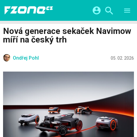
TESTY
CHYTRÁ DOMÁCNOST
Přihlášení a registrace pomocí:
Nová generace sekaček Navimow
CHYTRÁ MĚSTA
VIDEA
míří na český trh
ŽIVOT BUDOUCNOSTI
Facebook
Google
SERIÁLY
HRY A ZÁBAVA
KATEGORIE
Ondřej Pohl
Twitter
Apple
Microsoft
05. 02. 2026
FINTECH