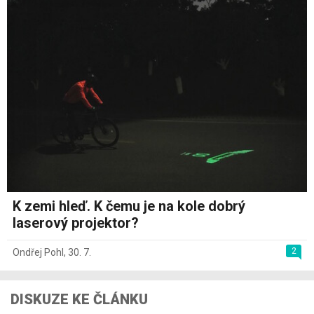
K zemi hleď. K čemu je na kole dobrý
laserový projektor?
2
Ondřej Pohl
,
30. 7.
DISKUZE KE ČLÁNKU