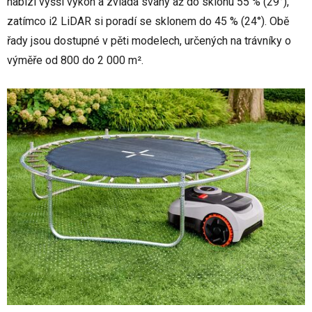
nabízí vyšší výkon a zvládá svahy až do sklonu 55 % (29°),
zatímco i2 LiDAR si poradí se sklonem do 45 % (24°). Obě
řady jsou dostupné v pěti modelech, určených na trávníky o
výměře od 800 do 2 000 m².