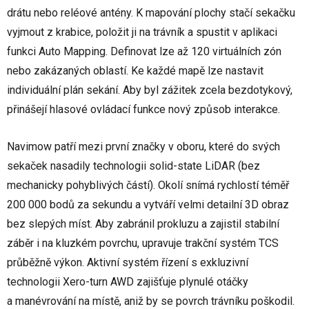
drátu nebo reléové antény. K mapování plochy stačí sekačku
vyjmout z krabice, položit ji na trávník a spustit v aplikaci
funkci Auto Mapping. Definovat lze až 120 virtuálních zón
nebo zakázaných oblastí. Ke každé mapě lze nastavit
individuální plán sekání. Aby byl zážitek zcela bezdotykový,
přinášejí hlasové ovládací funkce nový způsob interakce.
Navimow patří mezi první značky v oboru, které do svých
sekaček nasadily technologii solid-state LiDAR (bez
mechanicky pohyblivých částí). Okolí snímá rychlostí téměř
200 000 bodů za sekundu a vytváří velmi detailní 3D obraz
bez slepých míst. Aby zabránil prokluzu a zajistil stabilní
záběr i na kluzkém povrchu, upravuje trakční systém TCS
průběžně výkon. Aktivní systém řízení s exkluzivní
technologii Xero-turn AWD zajišťuje plynulé otáčky
a manévrování na místě, aniž by se povrch trávníku poškodil.