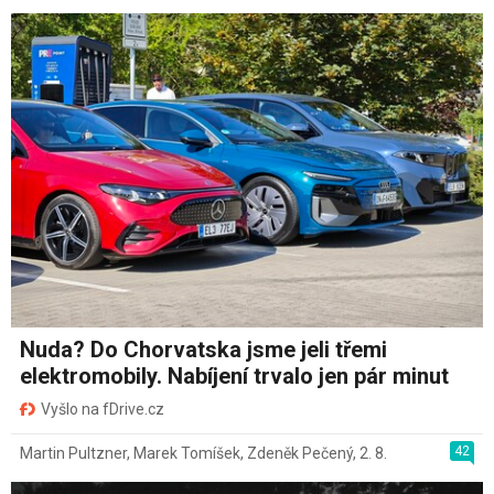
Nuda? Do Chorvatska jsme jeli třemi
elektromobily. Nabíjení trvalo jen pár minut
Vyšlo na fDrive.cz
42
Martin Pultzner
,
Marek Tomíšek
,
Zdeněk Pečený
,
2. 8.