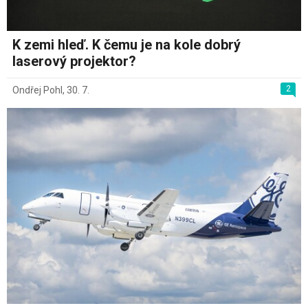
K zemi hleď. K čemu je na kole dobrý
laserový projektor?
2
Ondřej Pohl
,
30. 7.