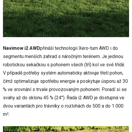
Navimow i2 AWD
přináší technologii Xero-turn AWD i do
segmentu menších zahrad s náročným terénem. Je jedinou
robotickou sekačkou s pohonem všech (tří) kol ve své třídě.
V případě potřeby systém automaticky aktivuje třetí pohon,
čímž optimalizuje spotřebu energie a poskytuje úsporu až 30
% ve srovnání s trvale provozovaným pohonem. Poradí si se
svahy až do sklonu 45 % (24°). Řada i2 AWD je dostupná ve
dvou variantách pro trávníky o rozlohách do 500 a do 1 000
m².