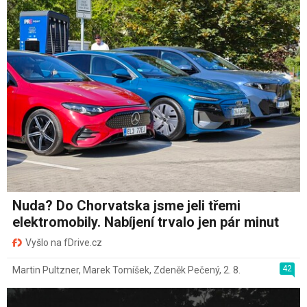
Nuda? Do Chorvatska jsme jeli třemi
elektromobily. Nabíjení trvalo jen pár minut
Vyšlo na fDrive.cz
42
Martin Pultzner
,
Marek Tomíšek
,
Zdeněk Pečený
,
2. 8.