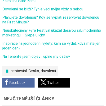
Záleží na dané zemi
Dovolená se blíží? Tyhle věci mějte vždy s sebou
Plánujete dovolenou? Kdy se vyplatí rezervovat dovolenou
na First Minute?
Neuskutečněný Fyre Festival ukázal děsivou sílu moderního
marketingu – Slepé uličky
Inspirace na jednodenní výlety: kam se vydat, když máte jen
jeden den?
Na Tenerife jsem objevil úplně jiný ostrov
cestování
,
Česko
,
dovolená
Facebook
Twitter
NEJČTENĚJŠÍ ČLÁNKY