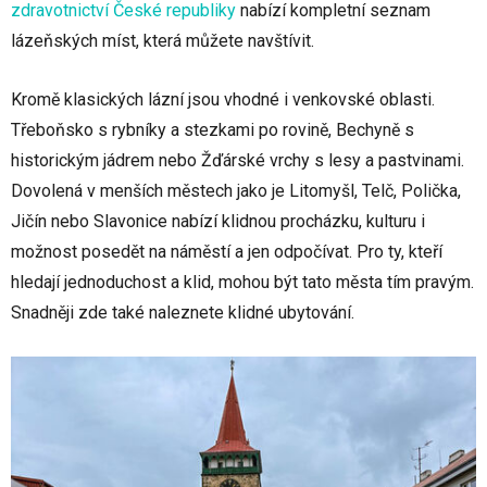
zdravotnictví České republiky
nabízí kompletní seznam
lázeňských míst, která můžete navštívit.
Kromě klasických lázní jsou vhodné i venkovské oblasti.
Třeboňsko s rybníky a stezkami po rovině, Bechyně s
historickým jádrem nebo Žďárské vrchy s lesy a pastvinami.
Dovolená v menších městech jako je Litomyšl, Telč, Polička,
Jičín nebo Slavonice nabízí klidnou procházku, kulturu i
možnost posedět na náměstí a jen odpočívat. Pro ty, kteří
hledají jednoduchost a klid, mohou být tato města tím pravým.
Snadněji zde také naleznete klidné ubytování.