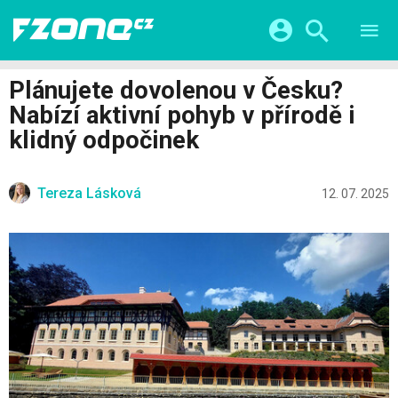
TESTY
CHYTRÁ DOMÁCNOST
Přihlášení a registrace pomocí:
Plánujete dovolenou v Česku?
CHYTRÁ MĚSTA
VIDEA
Nabízí aktivní pohyb v přírodě i
ŽIVOT BUDOUCNOSTI
Facebook
Google
SERIÁLY
klidný odpočinek
HRY A ZÁBAVA
KATEGORIE
Twitter
Apple
Microsoft
FINTECH
Tereza Lásková
12. 07. 2025