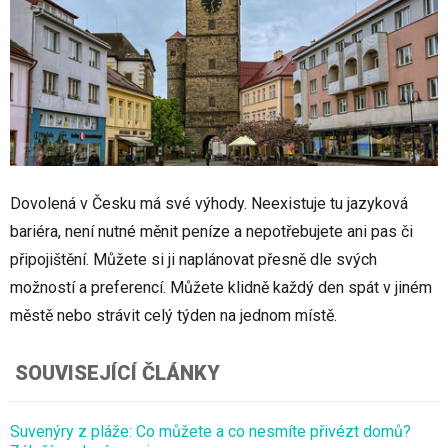
Dovolená v Česku má své výhody. Neexistuje tu jazyková
bariéra, není nutné měnit peníze a nepotřebujete ani pas či
připojištění. Můžete si ji naplánovat přesně dle svých
možností a preferencí. Můžete klidně každý den spát v jiném
městě nebo strávit celý týden na jednom místě.
SOUVISEJÍCÍ ČLÁNKY
Suvenýry z pláže: Co můžete a co nesmíte přivézt domů?