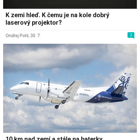
K zemi hleď. K čemu je na kole dobrý
laserový projektor?
2
Ondřej Pohl
,
30. 7.
10 km nad zemí a stále na baterky.