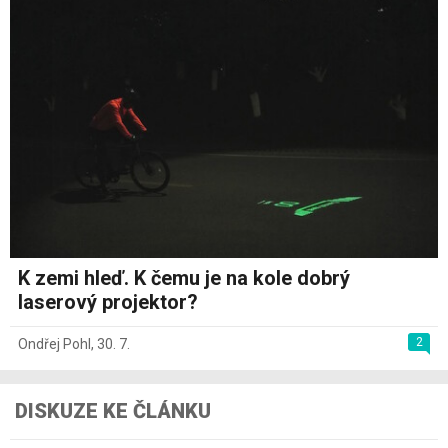
K zemi hleď. K čemu je na kole dobrý
laserový projektor?
2
Ondřej Pohl
,
30. 7.
DISKUZE KE ČLÁNKU