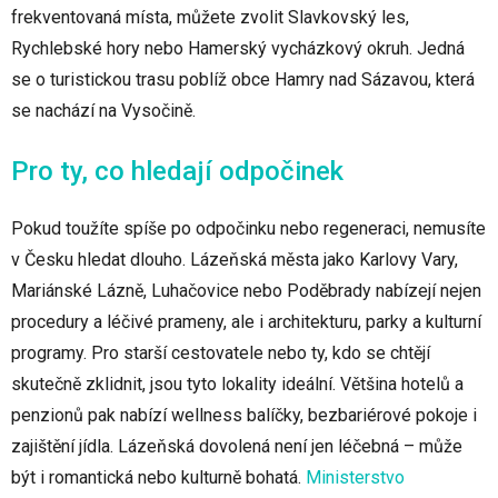
frekventovaná místa, můžete zvolit Slavkovský les,
Rychlebské hory nebo Hamerský vycházkový okruh. Jedná
se o turistickou trasu poblíž obce Hamry nad Sázavou, která
se nachází na Vysočině.
Pro ty, co hledají odpočinek
Pokud toužíte spíše po odpočinku nebo regeneraci, nemusíte
v Česku hledat dlouho. Lázeňská města jako Karlovy Vary,
Mariánské Lázně, Luhačovice nebo Poděbrady nabízejí nejen
procedury a léčivé prameny, ale i architekturu, parky a kulturní
programy. Pro starší cestovatele nebo ty, kdo se chtějí
skutečně zklidnit, jsou tyto lokality ideální. Většina hotelů a
penzionů pak nabízí wellness balíčky, bezbariérové pokoje i
zajištění jídla. Lázeňská dovolená není jen léčebná – může
být i romantická nebo kulturně bohatá.
Ministerstvo