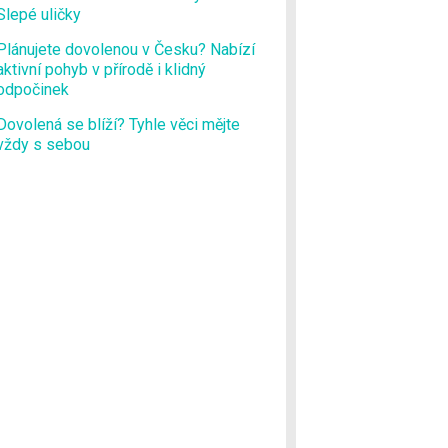
Slepé uličky
Plánujete dovolenou v Česku? Nabízí
aktivní pohyb v přírodě i klidný
odpočinek
Dovolená se blíží? Tyhle věci mějte
vždy s sebou