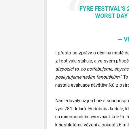
FYRE FESTIVAL'S 
WORST DAY 
— V
I přesto se zprávy o dění na místě 
z festivalu stahuje, a ve svém příspě
dispozici to, co potřebujeme, abych
poskytujeme našim fanouškům.
“ To
nastala evakuace návštěvníků z ostr
Následovaly už jen hořké soudní spo
výši 281 dolarů. Hudebník Ja Rule, k
na mimosoudním vyrovnání, kdežto h
k šestiletému vězení a pokutě 26 mi