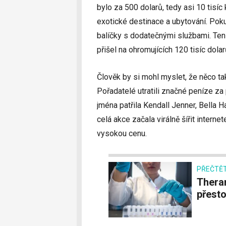
bylo za 500 dolarů, tedy asi 10 tisí
exotické destinace a ubytování. Poku
balíčky s dodatečnými službami. Ten n
přišel na ohromujících 120 tisíc dolar
Člověk by si mohl myslet, že něco ta
Pořadatelé utratili značné peníze za 
jména patřila Kendall Jenner, Bella H
celá akce začala virálně šířit intern
vysokou cenu.
PŘEČTĚT
Theranos revoluci v medicíně nezpůsobil, ale
přesto