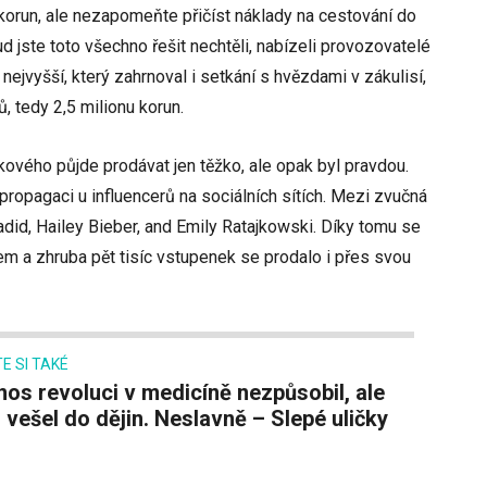
c korun, ale nezapomeňte přičíst náklady na cestování do
d jste toto všechno řešit nechtěli, nabízeli provozovatelé
ejvyšší, který zahrnoval i setkání s hvězdami v zákulisí,
ů, tedy 2,5 milionu korun.
kového půjde prodávat jen těžko, ale opak byl pravdou.
propagaci u influencerů na sociálních sítích. Mezi zvučná
adid, Hailey Bieber, and Emily Ratajkowski. Díky tomu se
etem a zhruba pět tisíc vstupenek se prodalo i přes svou
E SI TAKÉ
 vešel do dějin. Neslavně – Slepé uličky