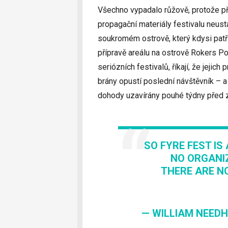
Všechno vypadalo růžově, protože pří
propagační materiály festivalu neustá
soukromém ostrově, který kdysi patři
přípravě areálu na ostrově Rokers Po
seriózních festivalů, říkají, že jejic
brány opustí poslední návštěvník – 
dohody uzavírány pouhé týdny před 
SO FYRE FEST I
NO ORGANI
THERE ARE NO
— WILLIAM NEEDH