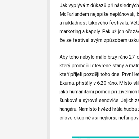
Jak vyplývá z důkazů při následných
McFarlandem nejspíše neplánovali, ž
a nákladnost takového festivalu. Větš
marketing a kapely. Pak už jen ořezáv
že se festival svým způsobem uskut
Aby toho nebylo málo brzy ráno 27. 
který promočil otevřené stany a mat
kteří přijeli později toho dne. První 
Exuma, přistály v 6:20 ráno. Místo s
jako humanitární pomoc při živelních
šunkové a sýrové sendviče. Jejich 
hangáru. Namísto hvězd hrála hudba 
cílové skupině asi nejhorší, nefungov