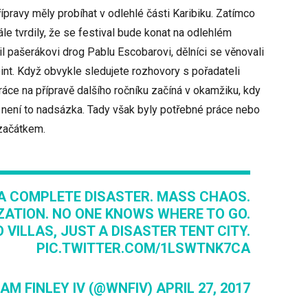
pravy měly probíhat v odlehlé části Karibiku. Zatímco
le tvrdily, že se festival bude konat na odlehlém
l pašerákovi drog Pablu Escobarovi, dělníci se věnovali
int. Když obvykle sledujete rozhovory s pořadateli
h práce na přípravě dalšího ročníku začíná v okamžiku, kdy
a není to nadsázka. Tady však byly potřebné práce nebo
začátkem.
S A COMPLETE DISASTER. MASS CHAOS.
ZATION. NO ONE KNOWS WHERE TO GO.
 VILLAS, JUST A DISASTER TENT CITY.
PIC.TWITTER.COM/1LSWTNK7CA
AM FINLEY IV (@WNFIV)
APRIL 27, 2017