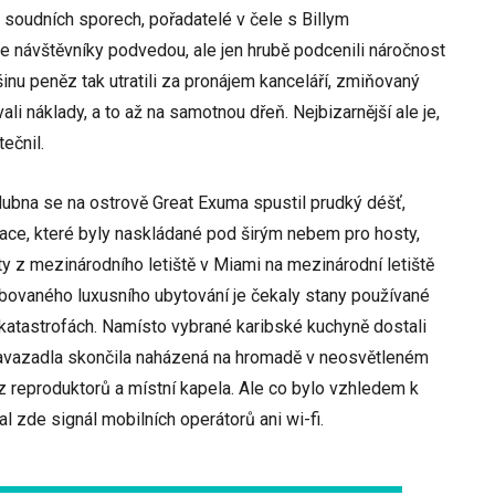
 soudních sporech, pořadatelé v čele s Billym
e návštěvníky podvedou, ale jen hrubě podcenili náročnost
inu peněz tak utratili za pronájem kanceláří, zmiňovaný
ali náklady, a to až na samotnou dřeň. Nejbizarnější ale je,
ečnil.
dubna se na ostrově Great Exuma spustil prudký déšť,
race, které byly naskládané pod širým nebem pro hosty,
lety z mezinárodního letiště v Miami na mezinárodní letiště
libovaného luxusního ubytování je čekaly stany používané
 katastrofách. Namísto vybrané karibské kuchyně dostali
zavazadla skončila naházená na hromadě v neosvětleném
z reproduktorů a místní kapela. Ale co bylo vzhledem k
al zde signál mobilních operátorů ani wi-fi.