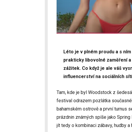
Léto je v plném proudu a s ním 
prakticky libovolné zaměření a
zážitek. Co když je ale váš vy
influencerství na sociálních sí
Tam, kde je byl Woodstock z šedesátý
festival odrazem pozlátka současné
bahamském ostrově a první turnus se
prázdnin známých spíše jako Spring
jít tedy o kombinaci zábavy, hudby a 