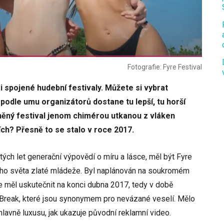
Fotografie: Fyre Festival
i spojené hudební festivaly. Můžete si vybrat
 podle umu organizátorů dostane tu lepší, tu horší
sněný festival jenom chimérou utkanou z vláken
tích? Přesně to se stalo v roce 2017.
ch let generační výpovědí o míru a lásce, měl být Fyre
ho světa zlaté mládeže. Byl naplánován na soukromém
 měl uskutečnit na konci dubna 2017, tedy v době
 Break, které jsou synonymem pro nevázané veselí. Mělo
hlavně luxusu, jak ukazuje původní reklamní video.