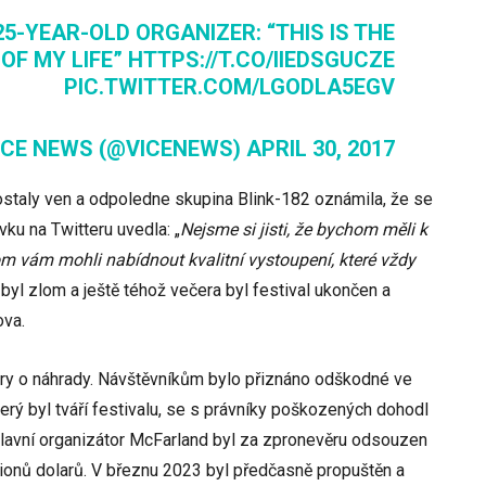
25-YEAR-OLD ORGANIZER: “THIS IS THE
OF MY LIFE”
HTTPS://T.CO/IIEDSGUCZE
PIC.TWITTER.COM/LGODLA5EGV
ICE NEWS (@VICENEWS)
APRIL 30, 2017
dostaly ven a odpoledne skupina Blink-182 oznámila, že se
vku na Twitteru uvedla: „
Nejsme si jisti, že bychom měli k
om vám mohli nabídnout kvalitní vystoupení, které vždy
 byl zlom a ještě téhož večera byl festival ukončen a
ova.
ry o náhrady. Návštěvníkům bylo přiznáno odškodné ve
terý byl tváří festivalu, se s právníky poškozených dohodl
lavní organizátor McFarland byl za zpronevěru odsouzen
lionů dolarů. V březnu 2023 byl předčasně propuštěn a