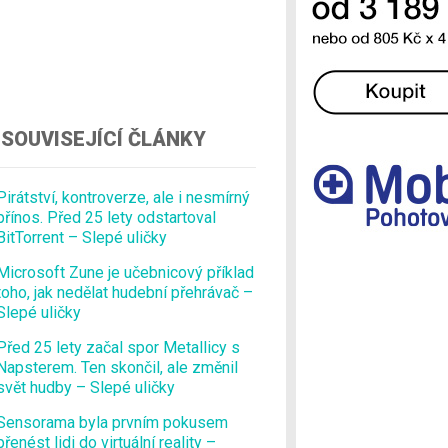
Ostatní
SOUVISEJÍCÍ ČLÁNKY
Pirátství, kontroverze, ale i nesmírný
přínos. Před 25 lety odstartoval
BitTorrent – Slepé uličky
Microsoft Zune je učebnicový příklad
toho, jak nedělat hudební přehrávač –
Slepé uličky
Před 25 lety začal spor Metallicy s
Napsterem. Ten skončil, ale změnil
svět hudby – Slepé uličky
Sensorama byla prvním pokusem
přenést lidi do virtuální reality –