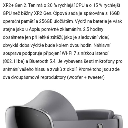
XR2+ Gen 2. Ten má o 20 % rychlejší CPU a o 15 % rychlejší
GPU než běžný XR2 Gen. Čipová sada je spárována s 16GB
operační pamětí a 256GB úložištěm. Výdrž na baterie je však
stejne jako u Applu poměrně zklamáním. 2,5 hodiny
dosáhnete jen při lehké zátěží, jako je sledování videí,
obvyklá doba výdrže bude kolem dvou hodin. Náhlavní
souprava podporuje připojení Wi-Fi 7 s nízkou latencí
(802.11be) a Bluetooth 5.4. Je vybavena šesti mikrofony pro
snímání vašeho hlasu a zvuků z okolí. Kromě toho jsou zde
dva dvoupásmové reproduktory (woofer + tweeter).