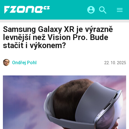
TESTY
CHYTRÁ DOMÁCNOST
Přihlášení a registrace pomocí:
Samsung Galaxy XR je výrazně
CHYTRÁ MĚSTA
VIDEA
levnější než Vision Pro. Bude
ŽIVOT BUDOUCNOSTI
Facebook
Google
SERIÁLY
stačit i výkonem?
HRY A ZÁBAVA
KATEGORIE
Twitter
Apple
Microsoft
FINTECH
Ondřej Pohl
22. 10. 2025