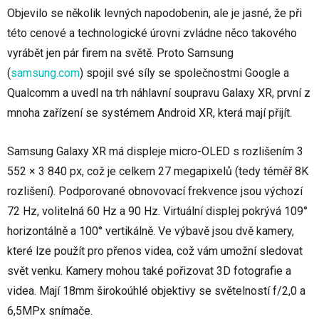
Objevilo se několik levných napodobenin, ale je jasné, že při
této cenové a technologické úrovni zvládne něco takového
vyrábět jen pár firem na světě. Proto Samsung
(
samsung.com
)
spojil své síly se společnostmi Google a
Qualcomm a uvedl na trh náhlavní soupravu Galaxy XR, první z
mnoha zařízení se systémem Android XR, která mají přijít.
Samsung Galaxy XR má displeje micro-OLED s rozlišením 3
552 × 3 840 px, což je celkem 27 megapixelů (tedy téměř 8K
rozlišení). Podporované obnovovací frekvence jsou výchozí
72 Hz, volitelná 60 Hz a 90 Hz. Virtuální displej pokrývá 109°
horizontálně a 100° vertikálně. Ve výbavě jsou dvě kamery,
které lze použít pro přenos videa, což vám umožní sledovat
svět venku. Kamery mohou také pořizovat 3D fotografie a
videa. Mají 18mm širokoúhlé objektivy se světelností f/2,0 a
6,5MPx snímače.