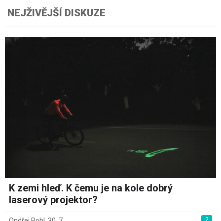
NEJŽIVĚJŠÍ DISKUZE
K zemi hleď. K čemu je na kole dobrý
laserový projektor?
2
Ondřej Pohl
,
30. 7.