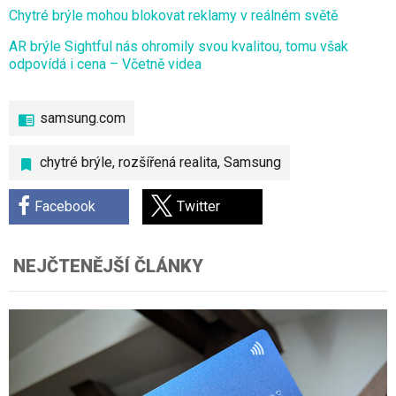
Chytré brýle mohou blokovat reklamy v reálném světě
AR brýle Sightful nás ohromily svou kvalitou, tomu však
odpovídá i cena – Včetně videa
samsung.com
chytré brýle
,
rozšířená realita
,
Samsung
Facebook
Twitter
NEJČTENĚJŠÍ ČLÁNKY