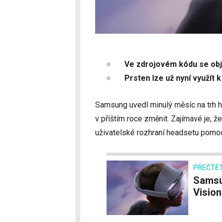
Ve zdrojovém kódu se obj
Prsten lze už nyní využít 
Samsung uvedl minulý měsíc na trh he
v příštím roce změnit. Zajímavé je, 
uživatelské rozhraní headsetu pomoc
PŘEČTĚT
Samsung Galaxy XR je výrazně levnější než
Vision