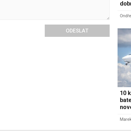
dob
Ondře
ODESLAT
10 k
bate
novo
Marek