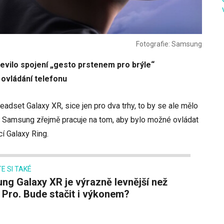
Fotografie: Samsung
evilo spojení „gesto prstenem pro brýle“
k ovládání telefonu
adset Galaxy XR, sice jen pro dva trhy, to by se ale mělo
že Samsung zřejmě pracuje na tom, aby bylo možné ovládat
í Galaxy Ring.
E SI TAKÉ
 Pro. Bude stačit i výkonem?