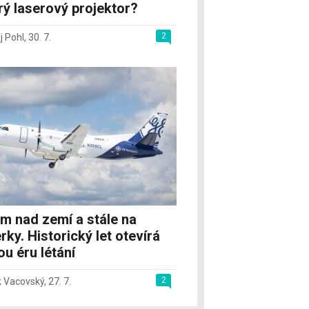
rý laserový projektor?
2
j Pohl
,
30. 7.
m nad zemí a stále na
rky. Historický let otevírá
u éru létání
2
 Vacovský
,
27. 7.