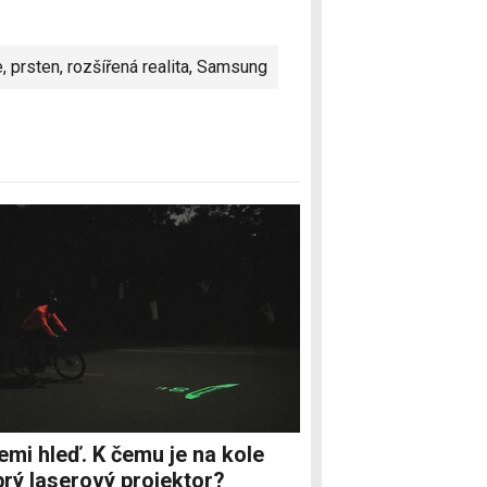
e
,
prsten
,
rozšířená realita
,
Samsung
emi hleď. K čemu je na kole
rý laserový projektor?