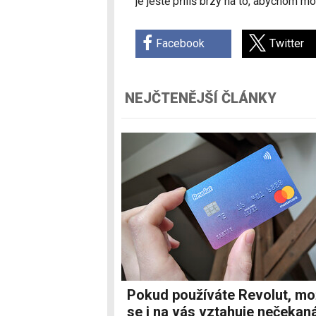
je ještě příliš brzy na to, abychom moh
Facebook
Twitter
NEJČTENĚJŠÍ ČLÁNKY
Pokud používáte Revolut, m
se i na vás vztahuje nečekan