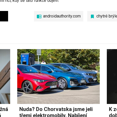
li říci, kdy se tato funkce objeví.
androidauthority.com
chytré brýl
ožná
Nuda? Do Chorvatska jsme jeli
K z
á
třemi elektromobily. Nabíjení
dob