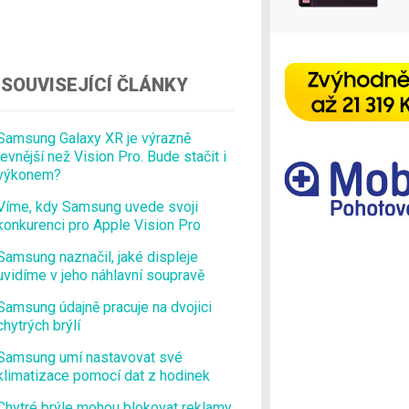
Ostatní
SOUVISEJÍCÍ ČLÁNKY
Samsung Galaxy XR je výrazně
levnější než Vision Pro. Bude stačit i
výkonem?
Víme, kdy Samsung uvede svoji
konkurenci pro Apple Vision Pro
Samsung naznačil, jaké displeje
uvidíme v jeho náhlavní soupravě
Samsung údajně pracuje na dvojici
chytrých brýlí
Samsung umí nastavovat své
klimatizace pomocí dat z hodinek
Chytré brýle mohou blokovat reklamy