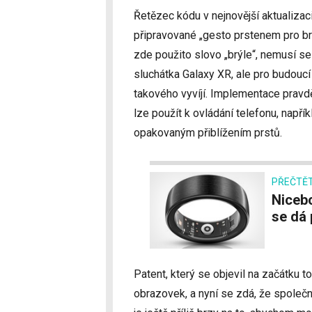
Řetězec kódu v nejnovější aktualizac
připravované „gesto prstenem pro brýl
zde použito slovo „brýle“, nemusí s
sluchátka Galaxy XR, ale pro budoucí
takového vyvíjí. Implementace pravdě
lze použít k ovládání telefonu, napří
opakovaným přiblížením prstů.
PŘEČTĚT
Niceboy ONE Ultra je první chytrý prsten, kterým
se dá 
Patent, který se objevil na začátku t
obrazovek, a nyní se zdá, že společno