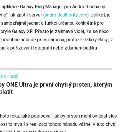
i aplikace Galaxy Ring Manager pro Android odhaluje
e“, jak zjistil server
(
androidauthority.com
)
. Jelikož je
e samozřejmě jednat o funkci určenou konkrétně pro
 brýle Galaxy XR. Přesto je zajímavé vidět, že se něco
podobně nebude příliš náročná, protože Galaxy Ring již
klad k pořizování fotografií nebo ztlumení budíku
E SI TAKÉ
platit
ohoto roku, také popisoval, jak by prsten mohl ovládat více
st to myslí s realizací tohoto nápadu vážně. V tuto chvíli