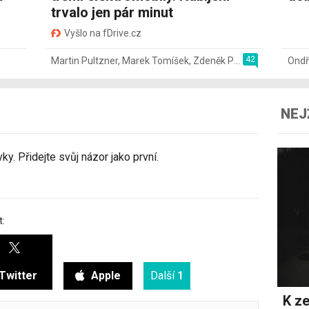
trvalo jen pár minut
Vyšlo na fDrive.cz
42
Martin Pultzner
,
Marek Tomíšek
,
Zdeněk Pečený
,
2. 8.
Ondř
NEJ
y. Přidejte svůj názor jako první.
t:
Twitter
Apple
Další
1
K ze