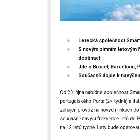
Letecká společnost Smartw
S novým zimním letovým řá
destinací
Jde o Brusel, Barcelonu, 
Současně dojde k navýšení
Od 23. října nabídne společnost Smar
portugalského Porta (2× týdně) a ital
zahájen provoz na nových linkách do 
současně navýší frekvence letů do Pař
na 12 letů týdně. Lety bude operova