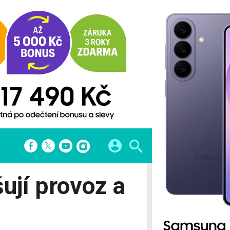
A
FINTECH
ují provoz a
atformy
Startupy
 hry
Bezkontaktní platby
Banky
Finanční aplikace