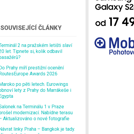
Ostatní
SOUVISEJÍCÍ ČLÁNKY
Terminál 2 na pražském letišti slaví
20 let. Tipnete si, kolik odbavil
pasažérů?
Do Prahy míří prestižní ocenění
RoutesEurope Awards 2026
Maroko po pěti letech. Eurowings
obnoví lety z Prahy do Marrákeše i
Egypta
Salonek na Terminálu 1 v Praze
prošel modernizací. Nabídne terasu
– Aktualizováno o nové fotografie
Návrat linky Praha – Bangkok je tady.