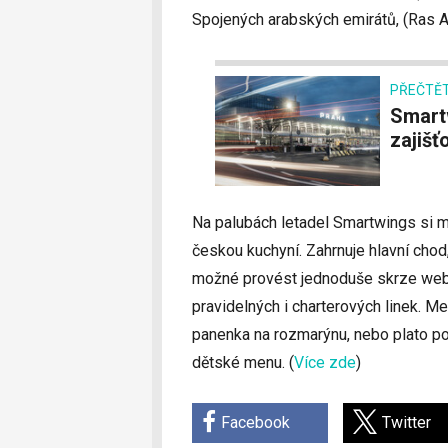
Spojených arabských emirátů, (Ras A
PŘEČTĚT
Smartwings a Čedok podepsaly smlouvu na
zajišť
Na palubách letadel Smartwings si 
českou kuchyní. Zahrnuje hlavní chod,
možné provést jednoduše skrze webo
pravidelných i charterových linek. Me
panenka na rozmarýnu, nebo plato po
dětské menu.
(
Více zde
)
Facebook
Twitter