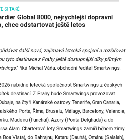
E SI TAKÉ
o, chce odstartovat ještě letos
řidávat další nová, zajímavá letecká spojení a rozšiřovat
dou tyto destinace z Prahy ještě dostupnější díky přímým
rtwings,
“ říká Michal Váňa, obchodní ředitel Smartwings.
2026 nabídne letecká společnost Smartwings z českých
desítek destinací. Z Prahy bude Smartwings provozovat
Dubaje, na čtyři Kanárské ostrovy Tenerife, Gran Canaria,
alského Porta, Říma, Bruselu, Málagy, Barcelony, Valencie,
lorku, Madeiru (Funchal), Azory (Ponta Delghada) a do
rsa Alam. Charterové lety Smartwings zamíří během zimy
 Boa Vista), do Bahrajnu, Kataru (Dauhá), Ománu (Salalah),