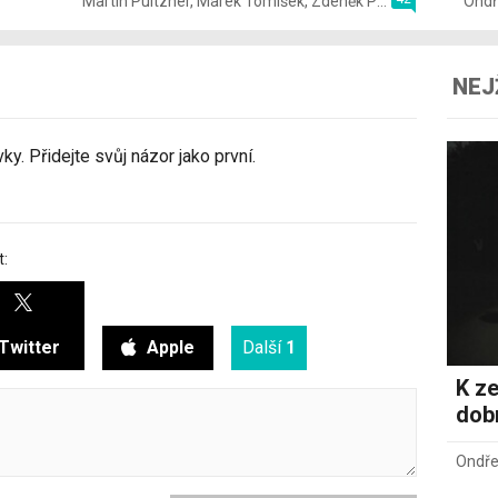
Martin Pultzner
,
Marek Tomíšek
,
Zdeněk Pečený
,
2. 8.
Ondř
NEJ
y. Přidejte svůj názor jako první.
t:
Twitter
Apple
Další
1
K ze
dob
Ondře