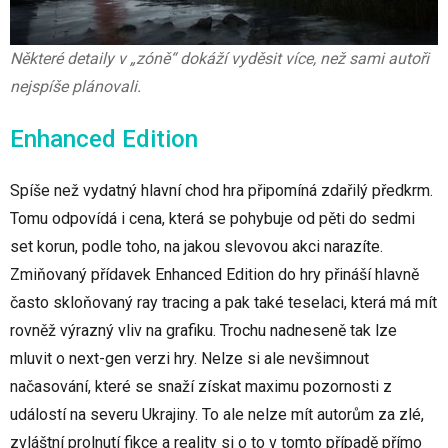
Některé detaily v „zóně“ dokáží vyděsit více, než sami autoři
nejspíše plánovali.
Enhanced Edition
Spíše než vydatný hlavní chod hra připomíná zdařilý předkrm.
Tomu odpovídá i cena, která se pohybuje od pěti do sedmi
set korun, podle toho, na jakou slevovou akci narazíte.
Zmiňovaný přídavek Enhanced Edition do hry přináší hlavně
často skloňovaný ray tracing a pak také teselaci, která má mít
rovněž výrazný vliv na grafiku. Trochu nadneseně tak lze
mluvit o next-gen verzi hry. Nelze si ale nevšimnout
načasování, které se snaží získat maximu pozornosti z
událostí na severu Ukrajiny. To ale nelze mít autorům za zlé,
zvláštní prolnutí fikce a reality si o to v tomto případě přímo