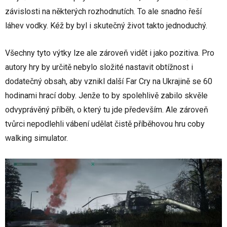
závislosti na některých rozhodnutích. To ale snadno řeší
láhev vodky. Kéž by byl i skutečný život takto jednoduchý.
Všechny tyto výtky lze ale zároveň vidět i jako pozitiva. Pro
autory hry by určitě nebylo složité nastavit obtížnost i
dodatečný obsah, aby vznikl další Far Cry na Ukrajině se 60
hodinami hrací doby. Jenže to by spolehlivě zabilo skvěle
odvyprávěný příběh, o který tu jde především. Ale zároveň
tvůrci nepodlehli vábení udělat čistě příběhovou hru coby
walking simulator.