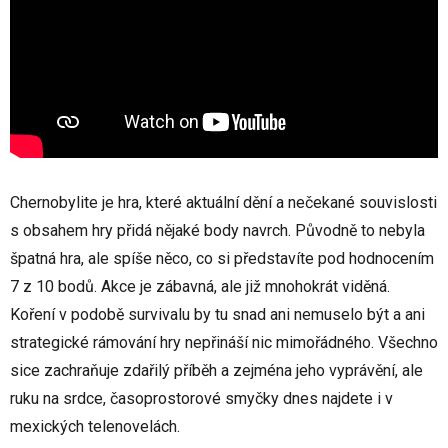
Chernobylite je hra, které aktuální dění a nečekané souvislosti
s obsahem hry přidá nějaké body navrch. Původně to nebyla
špatná hra, ale spíše něco, co si představíte pod hodnocením
7 z 10 bodů. Akce je zábavná, ale již mnohokrát viděná.
Koření v podobě survivalu by tu snad ani nemuselo být a ani
strategické rámování hry nepřináší nic mimořádného. Všechno
sice zachraňuje zdařilý příběh a zejména jeho vyprávění, ale
ruku na srdce, časoprostorové smyčky dnes najdete i v
mexických telenovelách.