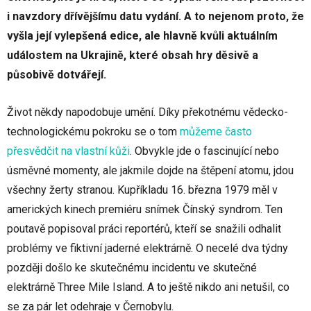
i navzdory dřívějšímu datu vydání. A to nejenom proto, že
vyšla její vylepšená edice, ale hlavně kvůli aktuálním
událostem na Ukrajině, které obsah hry děsivě a
působivě dotvářejí.
Život někdy napodobuje umění. Díky překotnému vědecko-
technologickému pokroku se o tom
můžeme často
přesvědčit na vlastní kůži
. Obvykle jde o fascinující nebo
úsměvné momenty, ale jakmile dojde na štěpení atomu, jdou
všechny žerty stranou. Kupříkladu 16. března 1979 měl v
amerických kinech premiéru snímek Čínský syndrom. Ten
poutavě popisoval práci reportérů, kteří se snažili odhalit
problémy ve fiktivní jaderné elektrárně. O necelé dva týdny
později došlo ke skutečnému incidentu ve skutečné
elektrárně Three Mile Island. A to ještě nikdo ani netušil, co
se za pár let odehraje v Černobylu.