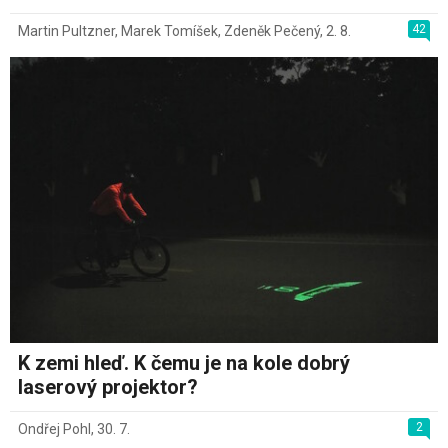
42
Martin Pultzner
,
Marek Tomíšek
,
Zdeněk Pečený
,
2. 8.
K zemi hleď. K čemu je na kole dobrý
laserový projektor?
2
Ondřej Pohl
,
30. 7.