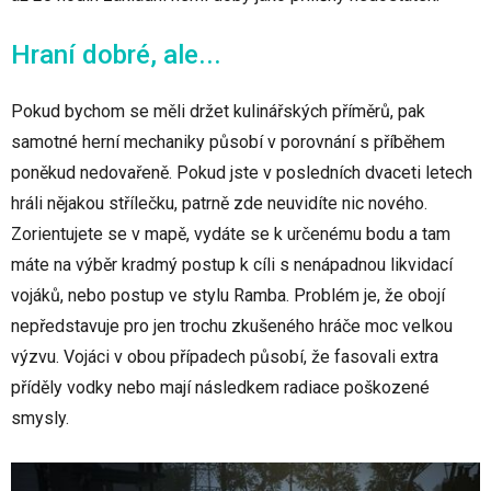
Hraní dobré, ale...
Pokud bychom se měli držet kulinářských příměrů, pak
samotné herní mechaniky působí v porovnání s příběhem
poněkud nedovařeně. Pokud jste v posledních dvaceti letech
hráli nějakou střílečku, patrně zde neuvidíte nic nového.
Zorientujete se v mapě, vydáte se k určenému bodu a tam
máte na výběr kradmý postup k cíli s nenápadnou likvidací
vojáků, nebo postup ve stylu Ramba. Problém je, že obojí
nepředstavuje pro jen trochu zkušeného hráče moc velkou
výzvu. Vojáci v obou případech působí, že fasovali extra
příděly vodky nebo mají následkem radiace poškozené
smysly.