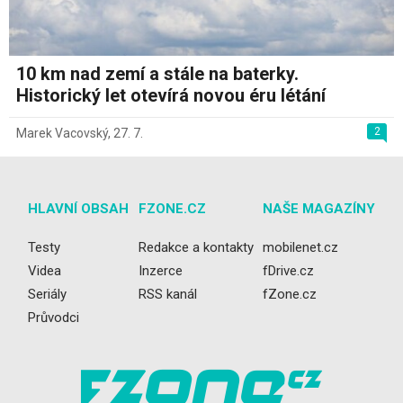
10 km nad zemí a stále na baterky.
Historický let otevírá novou éru létání
2
Marek Vacovský
,
27. 7.
HLAVNÍ OBSAH
FZONE.CZ
NAŠE MAGAZÍNY
Testy
Redakce a kontakty
mobilenet.cz
Videa
Inzerce
fDrive.cz
Seriály
RSS kanál
fZone.cz
Průvodci