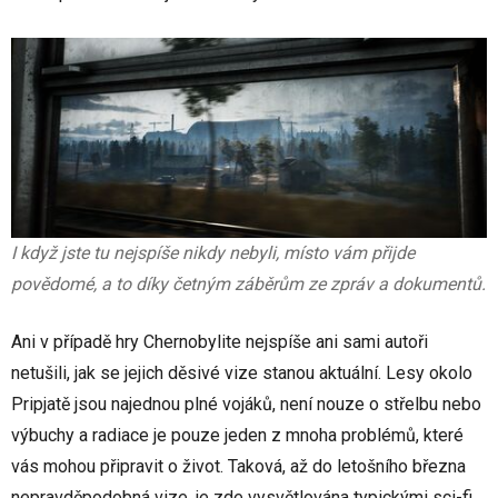
I když jste tu nejspíše nikdy nebyli, místo vám přijde
povědomé, a to díky četným záběrům ze zpráv a dokumentů.
Ani v případě hry Chernobylite nejspíše ani sami autoři
netušili, jak se jejich děsivé vize stanou aktuální. Lesy okolo
Pripjatě jsou najednou plné vojáků, není nouze o střelbu nebo
výbuchy a radiace je pouze jeden z mnoha problémů, které
vás mohou připravit o život. Taková, až do letošního března
nepravděpodobná vize, je zde vysvětlována typickými sci-fi