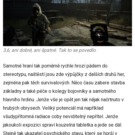
3,6, ani dobré, ani špatné. Tak to se povedlo.
Samotné hraní tak poměrně rychle hrozí pádem do
stereotypu, naštěstí jsou zde výpůjčky z dalších druhů her,
zejména pak těch survivalových. Něco času zabere stavba
základny a také péče o kolegy bojovníky a samotného
hlavního hrdinu. Jenže vše je opět jen tak nějak načrtnuto v
hrubých obrysech. Veliký potenciál má například
všudypřítomná radiace coby neviditelný nepřítel. Jenže
jakoukoli expozici spraví kouzelná tabletka a jede se dál.
Stejně tak ukazatel psychického stavu, který se horší v