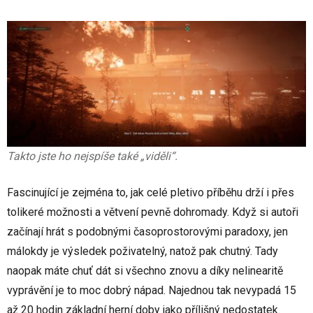
Takto jste ho nejspíše také „viděli“.
Fascinující je zejména to, jak celé pletivo příběhu drží i přes
tolikeré možnosti a větvení pevně dohromady. Když si autoři
začínají hrát s podobnými časoprostorovými paradoxy, jen
málokdy je výsledek poživatelný, natož pak chutný. Tady
naopak máte chuť dát si všechno znovu a díky nelinearitě
vyprávění je to moc dobrý nápad. Najednou tak nevypadá 15
až 20 hodin základní herní doby jako přílišný nedostatek.