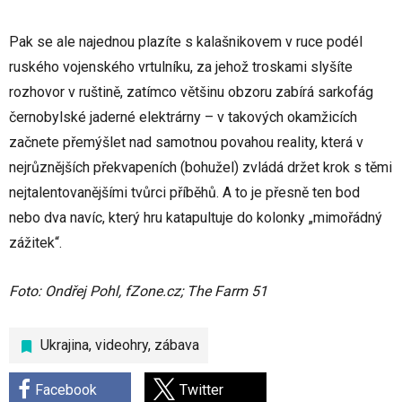
Pak se ale najednou plazíte s kalašnikovem v ruce podél
ruského vojenského vrtulníku, za jehož troskami slyšíte
rozhovor v ruštině, zatímco většinu obzoru zabírá sarkofág
černobylské jaderné elektrárny – v takových okamžicích
začnete přemýšlet nad samotnou povahou reality, která v
nejrůznějších překvapeních (bohužel) zvládá držet krok s těmi
nejtalentovanějšími tvůrci příběhů. A to je přesně ten bod
nebo dva navíc, který hru katapultuje do kolonky „mimořádný
zážitek“.
Foto: Ondřej Pohl, fZone.cz; The Farm 51
Ukrajina
,
videohry
,
zábava
Facebook
Twitter