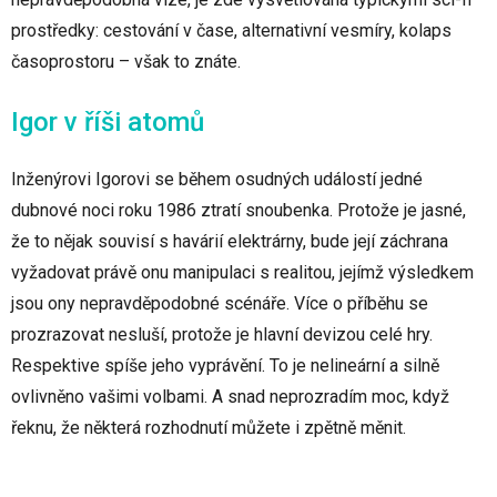
prostředky: cestování v čase, alternativní vesmíry, kolaps
časoprostoru – však to znáte.
Igor v říši atomů
Inženýrovi Igorovi se během osudných událostí jedné
dubnové noci roku 1986 ztratí snoubenka. Protože je jasné,
že to nějak souvisí s havárií elektrárny, bude její záchrana
vyžadovat právě onu manipulaci s realitou, jejímž výsledkem
jsou ony nepravděpodobné scénáře. Více o příběhu se
prozrazovat nesluší, protože je hlavní devizou celé hry.
Respektive spíše jeho vyprávění. To je nelineární a silně
ovlivněno vašimi volbami. A snad neprozradím moc, když
řeknu, že některá rozhodnutí můžete i zpětně měnit.